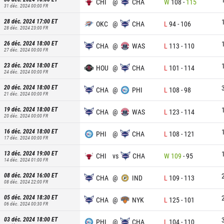
CHI
@
CHA
W
108
-
115
31 déc. 2024 00:00
FR
28 déc. 2024 17:00
ET
OKC
@
CHA
L
94
-
106
28 déc. 2024 23:00
FR
26 déc. 2024 18:00
ET
CHA
@
WAS
L
113
-
110
27 déc. 2024 00:00
FR
23 déc. 2024 18:00
ET
HOU
@
CHA
L
101
-
114
24 déc. 2024 00:00
FR
20 déc. 2024 18:00
ET
CHA
@
PHI
L
108
-
98
21 déc. 2024 00:00
FR
19 déc. 2024 18:00
ET
CHA
@
WAS
L
123
-
114
20 déc. 2024 00:00
FR
16 déc. 2024 18:00
ET
PHI
@
CHA
L
108
-
121
17 déc. 2024 00:00
FR
13 déc. 2024 19:00
ET
CHI
vs
CHA
W
109
-
95
14 déc. 2024 01:00
FR
08 déc. 2024 16:00
ET
CHA
@
IND
L
109
-
113
08 déc. 2024 22:00
FR
05 déc. 2024 18:30
ET
CHA
@
NYK
L
125
-
101
06 déc. 2024 00:30
FR
03 déc. 2024 18:00
ET
PHI
@
CHA
L
104
-
110