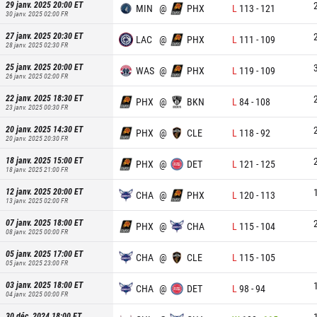
29 janv. 2025 20:00
ET
MIN
@
PHX
L
113
-
121
30 janv. 2025 02:00
FR
27 janv. 2025 20:30
ET
LAC
@
PHX
L
111
-
109
28 janv. 2025 02:30
FR
25 janv. 2025 20:00
ET
WAS
@
PHX
L
119
-
109
26 janv. 2025 02:00
FR
22 janv. 2025 18:30
ET
PHX
@
BKN
L
84
-
108
23 janv. 2025 00:30
FR
20 janv. 2025 14:30
ET
PHX
@
CLE
L
118
-
92
20 janv. 2025 20:30
FR
18 janv. 2025 15:00
ET
PHX
@
DET
L
121
-
125
18 janv. 2025 21:00
FR
12 janv. 2025 20:00
ET
CHA
@
PHX
L
120
-
113
13 janv. 2025 02:00
FR
07 janv. 2025 18:00
ET
PHX
@
CHA
L
115
-
104
08 janv. 2025 00:00
FR
05 janv. 2025 17:00
ET
CHA
@
CLE
L
115
-
105
05 janv. 2025 23:00
FR
03 janv. 2025 18:00
ET
CHA
@
DET
L
98
-
94
04 janv. 2025 00:00
FR
30 déc. 2024 18:00
ET