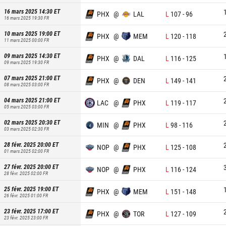
16 mars 2025 14:30
ET
PHX
@
LAL
L
107
-
96
16 mars 2025 19:30
FR
10 mars 2025 19:00
ET
PHX
@
MEM
L
120
-
118
11 mars 2025 00:00
FR
09 mars 2025 14:30
ET
PHX
@
DAL
L
116
-
125
09 mars 2025 19:30
FR
07 mars 2025 21:00
ET
PHX
@
DEN
L
149
-
141
08 mars 2025 03:00
FR
04 mars 2025 21:00
ET
LAC
@
PHX
L
119
-
117
05 mars 2025 03:00
FR
02 mars 2025 20:30
ET
MIN
@
PHX
L
98
-
116
03 mars 2025 02:30
FR
28 févr. 2025 20:00
ET
NOP
@
PHX
L
125
-
108
01 mars 2025 02:00
FR
27 févr. 2025 20:00
ET
NOP
@
PHX
L
116
-
124
28 févr. 2025 02:00
FR
25 févr. 2025 19:00
ET
PHX
@
MEM
L
151
-
148
26 févr. 2025 01:00
FR
23 févr. 2025 17:00
ET
PHX
@
TOR
L
127
-
109
23 févr. 2025 23:00
FR