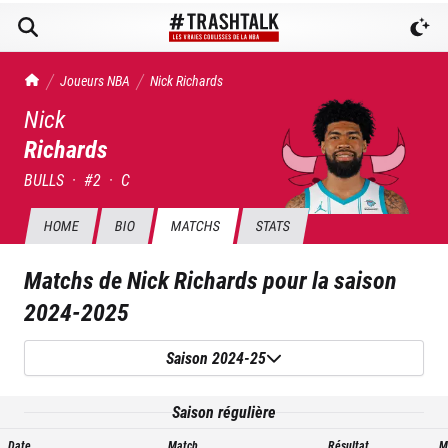
TrashTalk Actu NBA
Joueurs NBA
Nick
Richards
Nick
Richards
BULLS
·
#
2
·
C
HOME
BIO
MATCHS
STATS
Matchs de
Nick Richards
pour la saison
2024-2025
Saison 2024-25
Saison régulière
Date
Match
Résultat
M