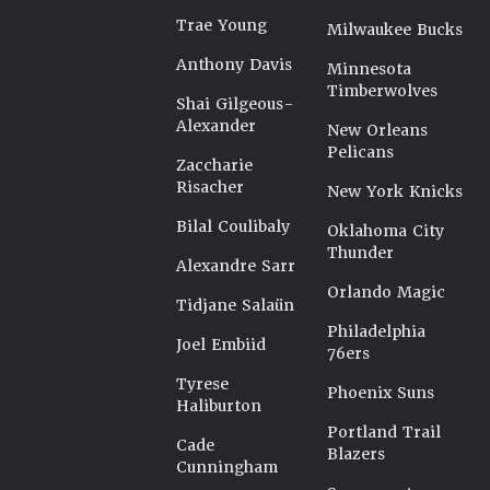
Trae Young
Milwaukee Bucks
Anthony Davis
Minnesota
Timberwolves
Shai Gilgeous-
Alexander
New Orleans
Pelicans
Zaccharie
Risacher
New York Knicks
Bilal Coulibaly
Oklahoma City
Thunder
Alexandre Sarr
Orlando Magic
Tidjane Salaün
Philadelphia
Joel Embiid
76ers
Tyrese
Phoenix Suns
Haliburton
Portland Trail
Cade
Blazers
Cunningham