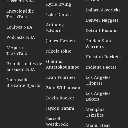
Dossiers NBA
Kyrie Irving
Dallas Mavericks
Encyclopédie
Luka Doncic
TrashTalk
Denver Nuggets
Anthony
Équipes NBA
Edwards
Detroit Pistons
Podcasts NBA
James Harden
Golden State
Warriors
L'Apéro
Nikola Jokic
TrashTalk
Houston Rockets
Giannis
Grandes dates de
Antetokounmpo
Indiana Pacers
la saison NBA
Evan Fournier
Los Angeles
Incroyable
Clippers
Brocante Sports
Zion Williamson
Los Angeles
Devin Booker
Lakers
Jayson Tatum
Memphis
Grizzlies
Russell
Westbrook
Miami Heat