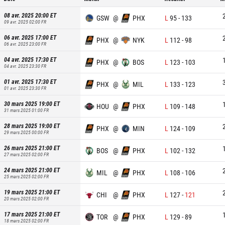
08 avr. 2025 20:00
ET
GSW
@
PHX
L
95
-
133
09 avr. 2025 02:00
FR
06 avr. 2025 17:00
ET
PHX
@
NYK
L
112
-
98
06 avr. 2025 23:00
FR
04 avr. 2025 17:30
ET
PHX
@
BOS
L
123
-
103
04 avr. 2025 23:30
FR
01 avr. 2025 17:30
ET
PHX
@
MIL
L
133
-
123
01 avr. 2025 23:30
FR
30 mars 2025 19:00
ET
HOU
@
PHX
L
109
-
148
31 mars 2025 01:00
FR
28 mars 2025 19:00
ET
PHX
@
MIN
L
124
-
109
29 mars 2025 00:00
FR
26 mars 2025 21:00
ET
BOS
@
PHX
L
102
-
132
27 mars 2025 02:00
FR
24 mars 2025 21:00
ET
MIL
@
PHX
L
108
-
106
25 mars 2025 02:00
FR
19 mars 2025 21:00
ET
CHI
@
PHX
L
127
-
121
20 mars 2025 02:00
FR
17 mars 2025 21:00
ET
TOR
@
PHX
L
129
-
89
18 mars 2025 02:00
FR