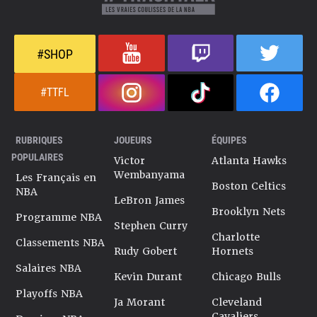
#SHOP
#TTFL
RUBRIQUES
JOUEURS
ÉQUIPES
POPULAIRES
Victor
Atlanta Hawks
Wembanyama
Les Français en
Boston Celtics
NBA
LeBron James
Brooklyn Nets
Programme NBA
Stephen Curry
Charlotte
Classements NBA
Rudy Gobert
Hornets
Salaires NBA
Kevin Durant
Chicago Bulls
Playoffs NBA
Ja Morant
Cleveland
Cavaliers