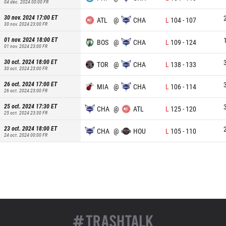
04 déc. 2024 00:00
FR
30 nov. 2024 17:00
ET
ATL
@
CHA
L
104
-
107
30 nov. 2024 23:00
FR
01 nov. 2024 18:00
ET
BOS
@
CHA
L
109
-
124
01 nov. 2024 23:00
FR
30 oct. 2024 18:00
ET
TOR
@
CHA
L
138
-
133
30 oct. 2024 23:00
FR
26 oct. 2024 17:00
ET
MIA
@
CHA
L
106
-
114
26 oct. 2024 23:00
FR
25 oct. 2024 17:30
ET
CHA
@
ATL
L
125
-
120
25 oct. 2024 23:30
FR
23 oct. 2024 18:00
ET
CHA
@
HOU
L
105
-
110
24 oct. 2024 00:00
FR