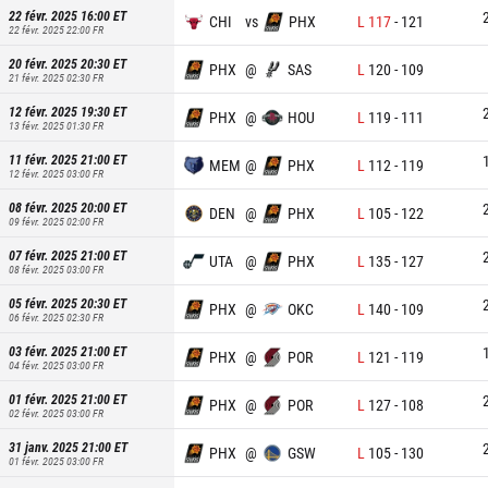
22 févr. 2025 16:00
ET
CHI
vs
PHX
L
117
-
121
22 févr. 2025 22:00
FR
20 févr. 2025 20:30
ET
PHX
@
SAS
L
120
-
109
21 févr. 2025 02:30
FR
12 févr. 2025 19:30
ET
PHX
@
HOU
L
119
-
111
13 févr. 2025 01:30
FR
11 févr. 2025 21:00
ET
MEM
@
PHX
L
112
-
119
12 févr. 2025 03:00
FR
08 févr. 2025 20:00
ET
DEN
@
PHX
L
105
-
122
09 févr. 2025 02:00
FR
07 févr. 2025 21:00
ET
UTA
@
PHX
L
135
-
127
08 févr. 2025 03:00
FR
05 févr. 2025 20:30
ET
PHX
@
OKC
L
140
-
109
06 févr. 2025 02:30
FR
03 févr. 2025 21:00
ET
PHX
@
POR
L
121
-
119
04 févr. 2025 03:00
FR
01 févr. 2025 21:00
ET
PHX
@
POR
L
127
-
108
02 févr. 2025 03:00
FR
31 janv. 2025 21:00
ET
PHX
@
GSW
L
105
-
130
01 févr. 2025 03:00
FR