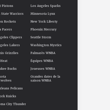
t Pistons
Los Angeles Sparks
 State Warriors
Minnesota Lynx
on Rockets
New York Liberty
a Pacers
Phoenix Mercury
geles Clippers
Seattle Storm
geles Lakers
Washington Mystics
s Grizzlies
Palmarès WNBA
 Heat
Équipes WNBA
ukee Bucks
Joueuses WNBA
sota
Grandes dates de la
rwolves
saison WNBA
leans Pelicans
ork Knicks
oma City Thunder