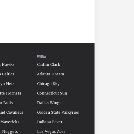
WNBA
a Hawks
Caitlin Clark
 Celtics
Atlanta Dream
yn Nets
Chicago Sky
tte Hornets
Connecticut Sun
o Bulls
Dallas Wings
and Cavaliers
Golden State Valkyries
 Mavericks
Indiana Fever
r Nuggets
Las Vegas Aces