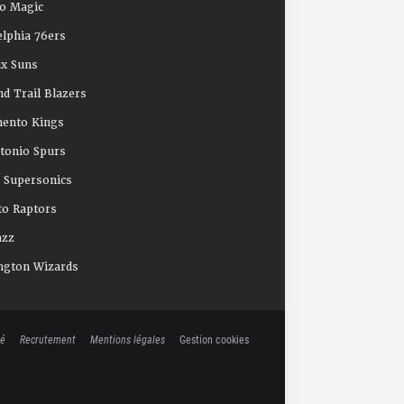
o Magic
elphia 76ers
x Suns
nd Trail Blazers
mento Kings
tonio Spurs
e Supersonics
o Raptors
azz
ngton Wizards
té
Recrutement
Mentions légales
Gestion cookies