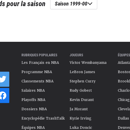
ds
pour la saison
Saison 1999-00
RUBRIQUES POPULAIRES
JOUEURS
ÉQUIPES
Les Français en NBA
Victor Wembanyama
Atlant
Programme NBA
LeBron James
Boston
Classements NBA
Stephen Curry
Brookl
Salaires NBA
Rudy Gobert
Charlo
Playoffs NBA
Kevin Durant
Chicag
Dossiers NBA
Ja Morant
Clevel
Encyclopédie TrashTalk
Kyrie Irving
Dallas
Équipes NBA
Luka Doncic
Denve