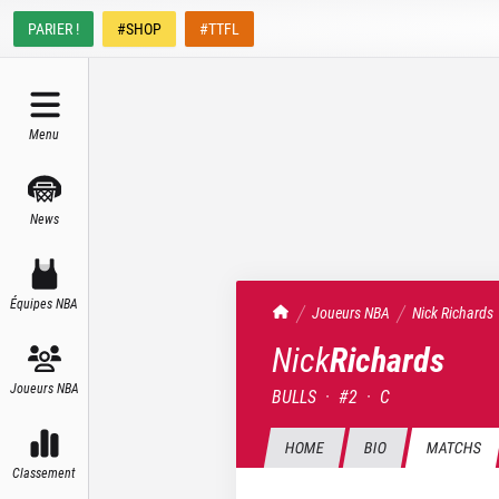
PARIER !
#SHOP
#TTFL
Menu
News
Équipes NBA
TrashTalk Actu NBA
Joueurs NBA
Nick
Richards
Nick
Richards
Joueurs NBA
BULLS
·
#
2
·
C
HOME
BIO
MATCHS
Classement