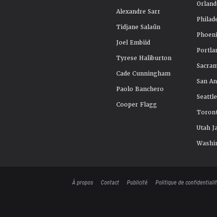
Orland
Alexandre Sarr
Philad
Tidjane Salaün
Phoeni
Joel Embiid
Portla
Tyrese Haliburton
Sacra
Cade Cunningham
San An
Paolo Banchero
Seattl
Cooper Flagg
Toront
Utah J
Washi
À propos
Contact
Publicité
Politique de confidentiali