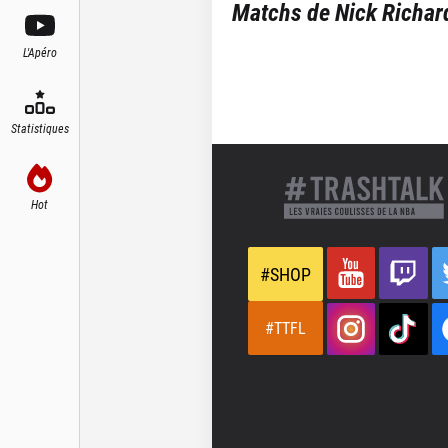
Matchs de
Nick Richar
L'Apéro
Statistiques
Hot
#SHOP
#TTFL