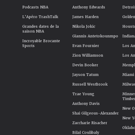
Podcasts NBA
Anthony Edwards
Detroi
L'Apéro TrashTalk
James Harden
Golden
Grandes dates de la
Nikola Jokic
Houst
saison NBA
Giannis Antetokounmpo
Indian
Incroyable Brocante
Sports
Evan Fournier
Los An
Zion Williamson
Los An
Devin Booker
Memphi
Jayson Tatum
Miami
Russell Westbrook
Milwa
Trae Young
Minne
Timbe
Anthony Davis
New Or
Shai Gilgeous-Alexander
New Y
Zaccharie Risacher
Oklah
Bilal Coulibaly