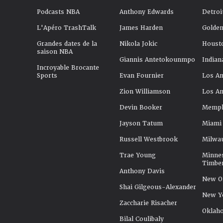
Podcasts NBA
Anthony Edwards
Detroi
L'Apéro TrashTalk
James Harden
Golden
Grandes dates de la
Nikola Jokic
Houst
saison NBA
Giannis Antetokounmpo
Indian
Incroyable Brocante
Sports
Evan Fournier
Los An
Zion Williamson
Los An
Devin Booker
Memphi
Jayson Tatum
Miami
Russell Westbrook
Milwa
Trae Young
Minne
Timbe
Anthony Davis
New Or
Shai Gilgeous-Alexander
New Y
Zaccharie Risacher
Oklah
Bilal Coulibaly