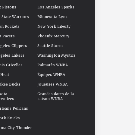
t Pistons
Los Angeles Sparks
 State Warriors
Minnesota Lynx
on Rockets
New York Liberty
a Pacers
Phoenix Mercury
geles Clippers
Seattle Storm
geles Lakers
Washington Mystics
s Grizzlies
Palmarès WNBA
 Heat
Équipes WNBA
ukee Bucks
Joueuses WNBA
sota
Grandes dates de la
rwolves
saison WNBA
leans Pelicans
ork Knicks
oma City Thunder