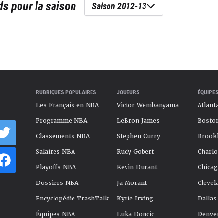
ds
pour la saison
Saison 2012-13
RUBRIQUES POPULAIRES
JOUEURS
ÉQUIPES
Les Français en NBA
Victor Wembanyama
Atlant
Programme NBA
LeBron James
Boston
Classements NBA
Stephen Curry
Brookl
Salaires NBA
Rudy Gobert
Charlo
Playoffs NBA
Kevin Durant
Chicag
Dossiers NBA
Ja Morant
Clevel
Encyclopédie TrashTalk
Kyrie Irving
Dallas
Équipes NBA
Luka Doncic
Denve