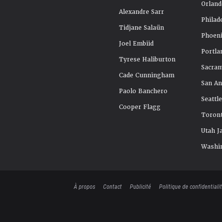
Orland
Alexandre Sarr
Philad
Tidjane Salaün
Phoeni
Joel Embiid
Portla
Tyrese Haliburton
Sacra
Cade Cunningham
San An
Paolo Banchero
Seattl
Cooper Flagg
Toront
Utah J
Washi
À propos
Contact
Publicité
Politique de confidentiali