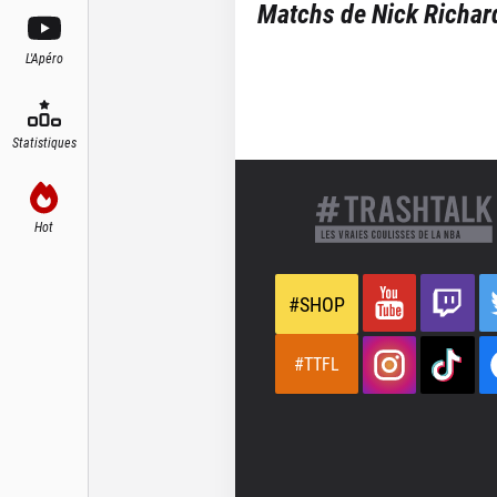
Matchs de
Nick Richar
L'Apéro
Statistiques
Hot
#SHOP
#TTFL