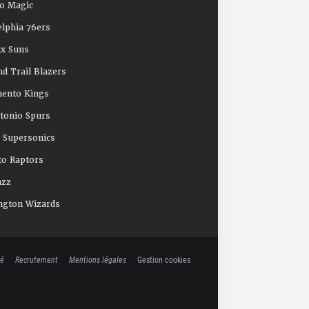
o Magic
elphia 76ers
x Suns
nd Trail Blazers
mento Kings
tonio Spurs
e Supersonics
o Raptors
azz
ngton Wizards
té
Recrutement
Mentions légales
Gestion cookies