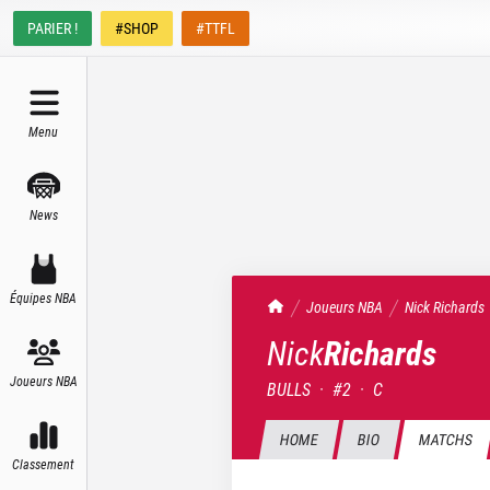
PARIER !
#SHOP
#TTFL
Menu
News
Équipes NBA
TrashTalk Actu NBA
Joueurs NBA
Nick
Richards
Nick
Richards
Joueurs NBA
BULLS
·
#
2
·
C
HOME
BIO
MATCHS
Classement