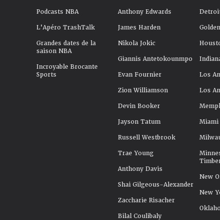
Podcasts NBA
Anthony Edwards
Detroi
L'Apéro TrashTalk
James Harden
Golden
Grandes dates de la
Nikola Jokic
Houst
saison NBA
Giannis Antetokounmpo
Indian
Incroyable Brocante
Sports
Evan Fournier
Los An
Zion Williamson
Los An
Devin Booker
Memphi
Jayson Tatum
Miami
Russell Westbrook
Milwa
Trae Young
Minne
Timbe
Anthony Davis
New Or
Shai Gilgeous-Alexander
New Y
Zaccharie Risacher
Oklah
Bilal Coulibaly