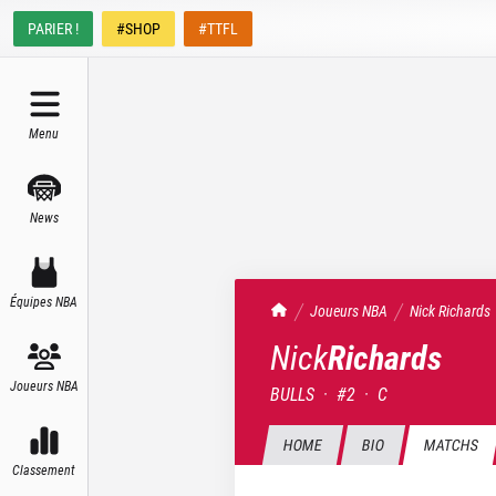
PARIER !
#SHOP
#TTFL
Menu
News
Équipes NBA
TrashTalk Actu NBA
Joueurs NBA
Nick
Richards
Nick
Richards
Joueurs NBA
BULLS
·
#
2
·
C
HOME
BIO
MATCHS
Classement