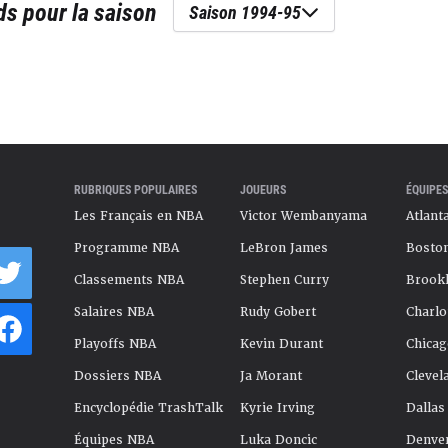
ds
pour la saison
Saison 1994-95
RUBRIQUES POPULAIRES
JOUEURS
ÉQUIPES
Les Français en NBA
Victor Wembanyama
Atlant
Programme NBA
LeBron James
Boston
Classements NBA
Stephen Curry
Brookl
Salaires NBA
Rudy Gobert
Charlo
Playoffs NBA
Kevin Durant
Chicag
Dossiers NBA
Ja Morant
Clevel
Encyclopédie TrashTalk
Kyrie Irving
Dallas
Équipes NBA
Luka Doncic
Denve