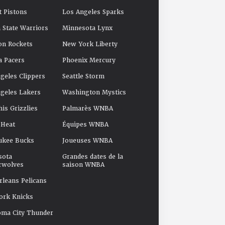
t Pistons
Los Angeles Sparks
 State Warriors
Minnesota Lynx
on Rockets
New York Liberty
a Pacers
Phoenix Mercury
geles Clippers
Seattle Storm
geles Lakers
Washington Mystics
s Grizzlies
Palmarès WNBA
 Heat
Équipes WNBA
ukee Bucks
Joueuses WNBA
sota
Grandes dates de la
rwolves
saison WNBA
leans Pelicans
ork Knicks
oma City Thunder