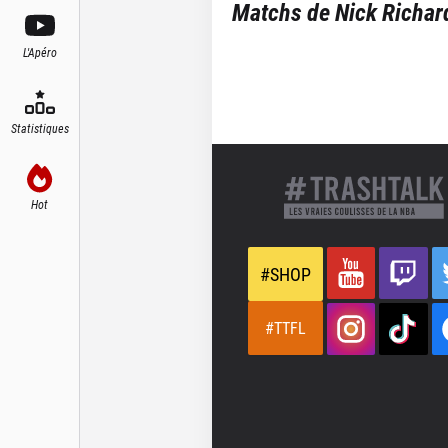
Matchs de
Nick Richar
L'Apéro
Statistiques
Hot
#SHOP
#TTFL