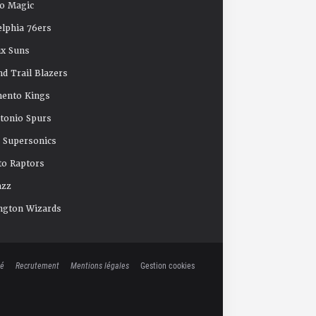
o Magic
elphia 76ers
x Suns
nd Trail Blazers
mento Kings
tonio Spurs
e Supersonics
o Raptors
azz
ngton Wizards
té
Recrutement
Mentions légales
Gestion cookies