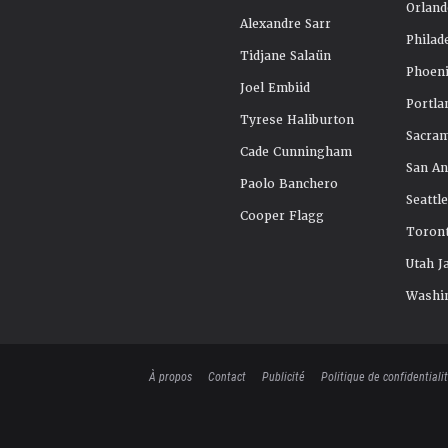
Orland
Alexandre Sarr
Philad
Tidjane Salaün
Phoeni
Joel Embiid
Portla
Tyrese Haliburton
Sacra
Cade Cunningham
San An
Paolo Banchero
Seattl
Cooper Flagg
Toront
Utah J
Washi
À propos
Contact
Publicité
Politique de confidentiali