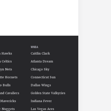
WNBA
a Hawks
Caitlin Clark
 Celtics
Atlanta Dream
yn Nets
Chicago Sky
tte Hornets
Connecticut Sun
o Bulls
Dallas Wings
and Cavaliers
Golden State Valkyries
 Mavericks
Indiana Fever
r Nuggets
Las Vegas Aces