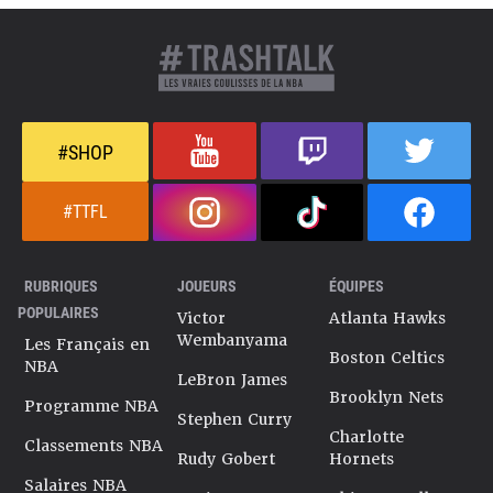
#SHOP
#TTFL
RUBRIQUES
JOUEURS
ÉQUIPES
POPULAIRES
Victor
Atlanta Hawks
Wembanyama
Les Français en
Boston Celtics
NBA
LeBron James
Brooklyn Nets
Programme NBA
Stephen Curry
Charlotte
Classements NBA
Rudy Gobert
Hornets
Salaires NBA