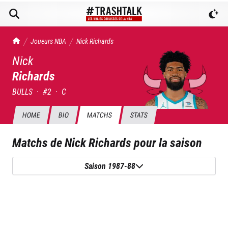
TrashTalk Actu NBA
Joueurs NBA
Nick
Richards
Nick
Richards
BULLS
·
#
2
·
C
HOME
BIO
MATCHS
STATS
Matchs de
Nick Richards
pour la saison
Saison 1987-88