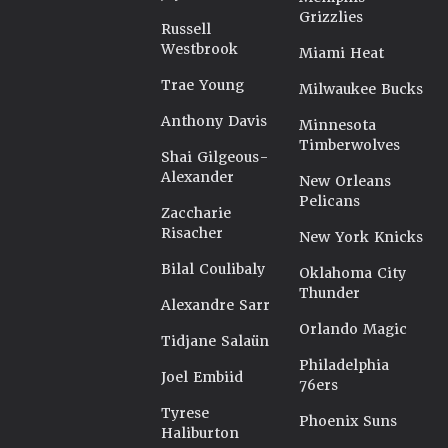
Grizzlies
Russell
Westbrook
Miami Heat
Trae Young
Milwaukee Bucks
Anthony Davis
Minnesota
Timberwolves
Shai Gilgeous-
Alexander
New Orleans
Pelicans
Zaccharie
Risacher
New York Knicks
Bilal Coulibaly
Oklahoma City
Thunder
Alexandre Sarr
Orlando Magic
Tidjane Salaün
Philadelphia
Joel Embiid
76ers
Tyrese
Phoenix Suns
Haliburton