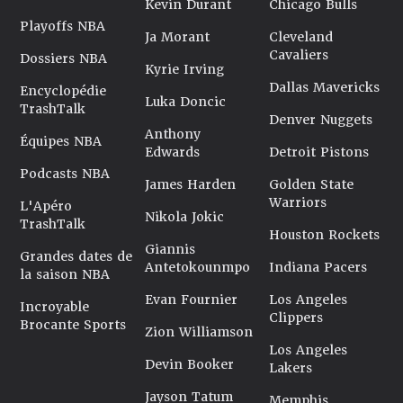
Kevin Durant
Chicago Bulls
Playoffs NBA
Ja Morant
Cleveland
Cavaliers
Dossiers NBA
Kyrie Irving
Dallas Mavericks
Encyclopédie
Luka Doncic
TrashTalk
Denver Nuggets
Anthony
Équipes NBA
Edwards
Detroit Pistons
Podcasts NBA
James Harden
Golden State
Warriors
L'Apéro
Nikola Jokic
TrashTalk
Houston Rockets
Giannis
Grandes dates de
Antetokounmpo
Indiana Pacers
la saison NBA
Evan Fournier
Los Angeles
Incroyable
Clippers
Brocante Sports
Zion Williamson
Los Angeles
Devin Booker
Lakers
Jayson Tatum
Memphis