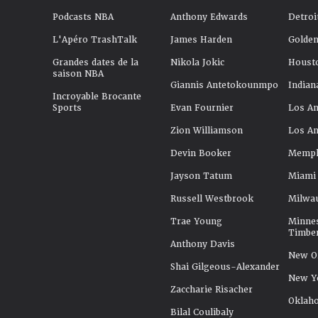
Podcasts NBA
Anthony Edwards
Detroi
L'Apéro TrashTalk
James Harden
Golden
Grandes dates de la
Nikola Jokic
Houst
saison NBA
Giannis Antetokounmpo
Indian
Incroyable Brocante
Sports
Evan Fournier
Los An
Zion Williamson
Los An
Devin Booker
Memphi
Jayson Tatum
Miami
Russell Westbrook
Milwa
Trae Young
Minne
Timbe
Anthony Davis
New Or
Shai Gilgeous-Alexander
New Y
Zaccharie Risacher
Oklah
Bilal Coulibaly