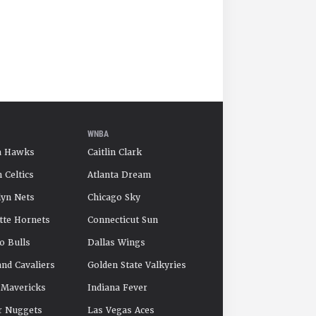
WNBA
a Hawks
Caitlin Clark
 Celtics
Atlanta Dream
yn Nets
Chicago Sky
tte Hornets
Connecticut Sun
o Bulls
Dallas Wings
and Cavaliers
Golden State Valkyries
 Mavericks
Indiana Fever
r Nuggets
Las Vegas Aces