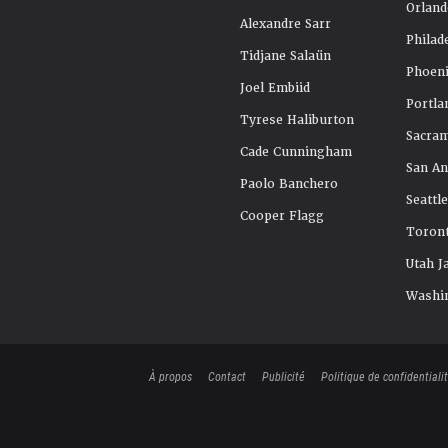
Orland
Alexandre Sarr
Philad
Tidjane Salaün
Phoeni
Joel Embiid
Portla
Tyrese Haliburton
Sacra
Cade Cunningham
San An
Paolo Banchero
Seattl
Cooper Flagg
Toront
Utah J
Washi
À propos
Contact
Publicité
Politique de confidentiali