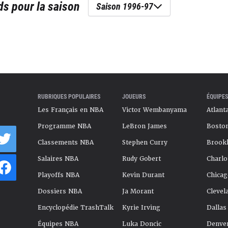
ds
pour la saison
Saison 1996-97
RUBRIQUES POPULAIRES
JOUEURS
ÉQUIPES
Les Français en NBA
Victor Wembanyama
Atlant
Programme NBA
LeBron James
Boston
Classements NBA
Stephen Curry
Brookl
Salaires NBA
Rudy Gobert
Charlo
Playoffs NBA
Kevin Durant
Chicag
Dossiers NBA
Ja Morant
Clevel
Encyclopédie TrashTalk
Kyrie Irving
Dallas
Équipes NBA
Luka Doncic
Denve