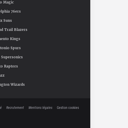
o Magic
elphia 76ers
x Suns
nd Trail Blazers
mento Kings
tonio Spurs
e Supersonics
o Raptors
azz
ngton Wizards
té
Recrutement
Mentions légales
Gestion cookies