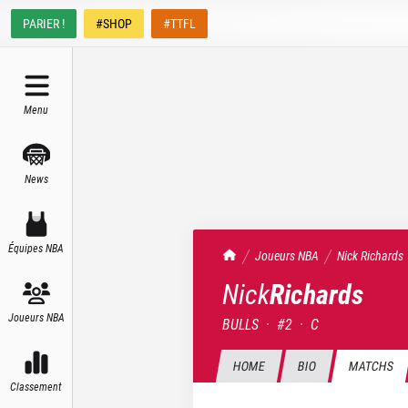
PARIER !
#SHOP
#TTFL
Menu
News
Équipes NBA
TrashTalk Actu NBA
Joueurs NBA
Nick
Richards
Nick
Richards
Joueurs NBA
BULLS
·
#
2
·
C
HOME
BIO
MATCHS
Classement