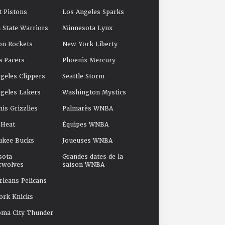
t Pistons
Los Angeles Sparks
 State Warriors
Minnesota Lynx
on Rockets
New York Liberty
a Pacers
Phoenix Mercury
geles Clippers
Seattle Storm
geles Lakers
Washington Mystics
s Grizzlies
Palmarès WNBA
 Heat
Équipes WNBA
ukee Bucks
Joueuses WNBA
sota
Grandes dates de la
rwolves
saison WNBA
leans Pelicans
ork Knicks
oma City Thunder