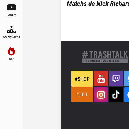
Matchs de
Nick Richar
L'Apéro
Statistiques
Hot
#SHOP
#TTFL