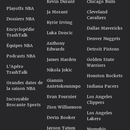
Kevin Durant
Chicago Bulls
Playoffs NBA
Ja Morant
Cleveland
Cavaliers
Dossiers NBA
Kyrie Irving
Dallas Mavericks
Encyclopédie
Luka Doncic
TrashTalk
Denver Nuggets
Anthony
Équipes NBA
Edwards
Detroit Pistons
Podcasts NBA
James Harden
Golden State
Warriors
L'Apéro
Nikola Jokic
TrashTalk
Houston Rockets
Giannis
Grandes dates de
Antetokounmpo
Indiana Pacers
la saison NBA
Evan Fournier
Los Angeles
Incroyable
Clippers
Brocante Sports
Zion Williamson
Los Angeles
Devin Booker
Lakers
Jayson Tatum
Memphis