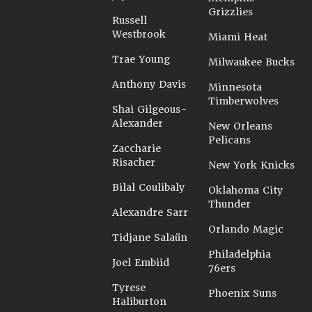
Grizzlies
Russell
Westbrook
Miami Heat
Trae Young
Milwaukee Bucks
Anthony Davis
Minnesota
Timberwolves
Shai Gilgeous-
Alexander
New Orleans
Pelicans
Zaccharie
Risacher
New York Knicks
Bilal Coulibaly
Oklahoma City
Thunder
Alexandre Sarr
Orlando Magic
Tidjane Salaün
Philadelphia
Joel Embiid
76ers
Tyrese
Phoenix Suns
Haliburton