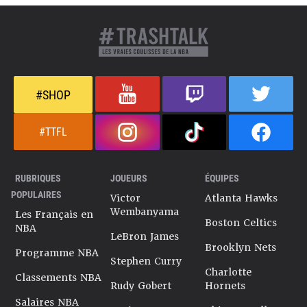
#SHOP
#TTFL
RUBRIQUES
JOUEURS
ÉQUIPES
POPULAIRES
Victor
Atlanta Hawks
Wembanyama
Les Français en
Boston Celtics
NBA
LeBron James
Brooklyn Nets
Programme NBA
Stephen Curry
Charlotte
Classements NBA
Rudy Gobert
Hornets
Salaires NBA