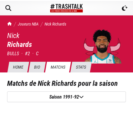
TrashTalk Actu NBA
Joueurs NBA
Nick
Richards
Nick
Richards
BULLS
·
#
2
·
C
HOME
BIO
MATCHS
STATS
Matchs de
Nick Richards
pour la saison
Saison 1991-92