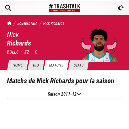
TrashTalk Actu NBA
Joueurs NBA
Nick
Richards
Nick
Richards
BULLS
·
#
2
·
C
HOME
BIO
MATCHS
STATS
Matchs de
Nick Richards
pour la saison
Saison 2011-12