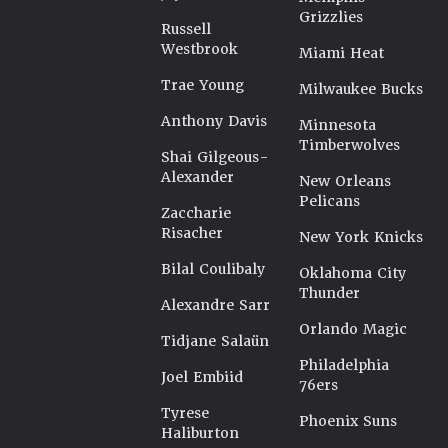
Grizzlies
Russell
Westbrook
Miami Heat
Trae Young
Milwaukee Bucks
Anthony Davis
Minnesota
Timberwolves
Shai Gilgeous-
Alexander
New Orleans
Pelicans
Zaccharie
Risacher
New York Knicks
Bilal Coulibaly
Oklahoma City
Thunder
Alexandre Sarr
Orlando Magic
Tidjane Salaün
Philadelphia
Joel Embiid
76ers
Tyrese
Phoenix Suns
Haliburton