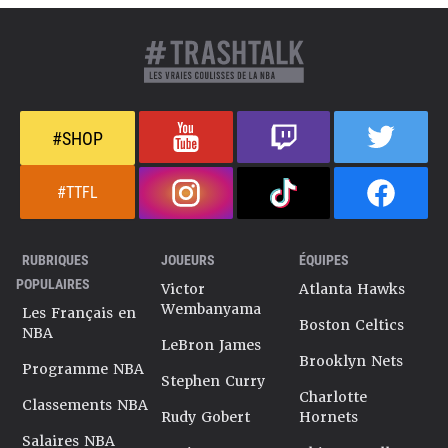
#SHOP
#TTFL
RUBRIQUES
JOUEURS
ÉQUIPES
POPULAIRES
Victor
Atlanta Hawks
Wembanyama
Les Français en
Boston Celtics
NBA
LeBron James
Brooklyn Nets
Programme NBA
Stephen Curry
Charlotte
Classements NBA
Rudy Gobert
Hornets
Salaires NBA