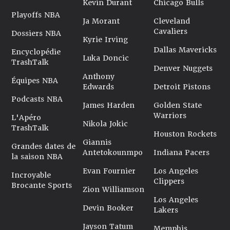
Kevin Durant
Chicago Bulls
Playoffs NBA
Ja Morant
Cleveland
Cavaliers
Dossiers NBA
Kyrie Irving
Dallas Mavericks
Encyclopédie
Luka Doncic
TrashTalk
Denver Nuggets
Anthony
Équipes NBA
Edwards
Detroit Pistons
Podcasts NBA
James Harden
Golden State
Warriors
L'Apéro
Nikola Jokic
TrashTalk
Houston Rockets
Giannis
Grandes dates de
Antetokounmpo
Indiana Pacers
la saison NBA
Evan Fournier
Los Angeles
Incroyable
Clippers
Brocante Sports
Zion Williamson
Los Angeles
Devin Booker
Lakers
Jayson Tatum
Memphis