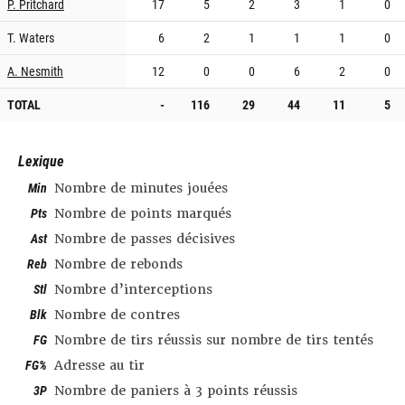
P. Pritchard
17
5
2
3
1
0
T. Waters
6
2
1
1
1
0
A. Nesmith
12
0
0
6
2
0
TOTAL
-
116
29
44
11
5
Lexique
Min
Nombre de minutes jouées
Pts
Nombre de points marqués
Ast
Nombre de passes décisives
Reb
Nombre de rebonds
Stl
Nombre d’interceptions
Blk
Nombre de contres
FG
Nombre de tirs réussis sur nombre de tirs tentés
FG%
Adresse au tir
3P
Nombre de paniers à 3 points réussis