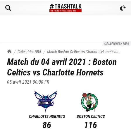
CALENDRIER NBA
TrashTalk Actu NBA
Calendrier NBA
Match
Boston Celtics
vs
Charlotte Hornets
du
Match du
04 avril 2021
:
Boston
04/04/2021
Celtics
vs
Charlotte Hornets
05 avril 2021 00:00
FR
CHARLOTTE HORNETS
BOSTON CELTICS
86
116