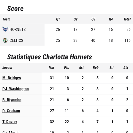
Score
Team
Q1
Q2
Q3
Q4
Total
HORNETS
26
17
27
16
86
CELTICS
25
33
40
18
116
Statistiques
Charlotte Hornets
Joueur
Min
Pts
Ast
Reb
Stl
Blk
M. Bridges
31
10
2
5
0
0
P.J. Washington
21
3
2
3
0
1
B. Biyombo
21
6
2
3
0
2
D. Graham
27
11
6
4
1
0
T. Rozier
32
22
4
7
1
1
Ca. Martin
19
2
1
6
0
0