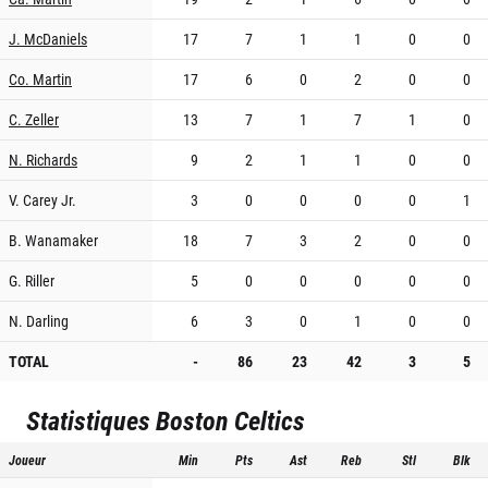
J. McDaniels
17
7
1
1
0
0
Co. Martin
17
6
0
2
0
0
C. Zeller
13
7
1
7
1
0
N. Richards
9
2
1
1
0
0
V. Carey Jr.
3
0
0
0
0
1
B. Wanamaker
18
7
3
2
0
0
G. Riller
5
0
0
0
0
0
N. Darling
6
3
0
1
0
0
TOTAL
-
86
23
42
3
5
Statistiques
Boston Celtics
Joueur
Min
Pts
Ast
Reb
Stl
Blk