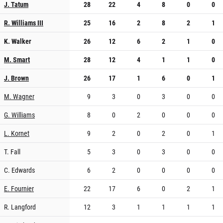
J. Tatum
28
22
4
8
0
0
R. Williams III
25
16
2
8
2
1
K. Walker
26
12
6
2
1
0
M. Smart
28
12
4
1
1
0
J. Brown
26
17
1
6
0
1
M. Wagner
9
3
0
3
0
0
G. Williams
8
0
2
0
0
0
L. Kornet
9
2
0
2
0
1
T. Fall
5
3
0
3
0
0
C. Edwards
6
2
0
0
0
0
E. Fournier
22
17
6
0
2
1
R. Langford
12
3
1
1
1
1