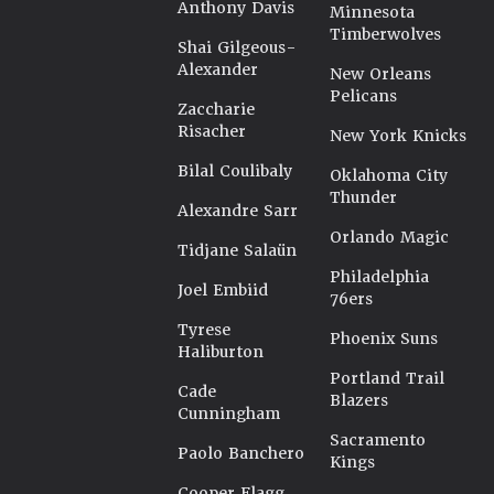
Anthony Davis
Minnesota
Timberwolves
Shai Gilgeous-
Alexander
New Orleans
Pelicans
Zaccharie
Risacher
New York Knicks
Bilal Coulibaly
Oklahoma City
Thunder
Alexandre Sarr
Orlando Magic
Tidjane Salaün
Philadelphia
Joel Embiid
76ers
Tyrese
Phoenix Suns
Haliburton
Portland Trail
Cade
Blazers
Cunningham
Sacramento
Paolo Banchero
Kings
Cooper Flagg