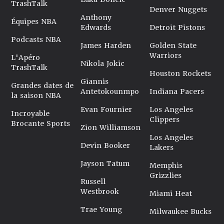
TrashTalk
Denver Nuggets
Anthony
Équipes NBA
Edwards
Detroit Pistons
Podcasts NBA
James Harden
Golden State
Warriors
L'Apéro
Nikola Jokic
TrashTalk
Houston Rockets
Giannis
Grandes dates de
Antetokounmpo
Indiana Pacers
la saison NBA
Evan Fournier
Los Angeles
Incroyable
Clippers
Brocante Sports
Zion Williamson
Los Angeles
Devin Booker
Lakers
Jayson Tatum
Memphis
Grizzlies
Russell
Westbrook
Miami Heat
Trae Young
Milwaukee Bucks