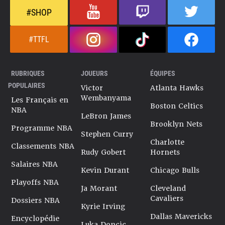
#SHOP
#TTFL
RUBRIQUES
JOUEURS
ÉQUIPES
POPULAIRES
Victor
Atlanta Hawks
Wembanyama
Les Français en
Boston Celtics
NBA
LeBron James
Brooklyn Nets
Programme NBA
Stephen Curry
Charlotte
Classements NBA
Rudy Gobert
Hornets
Salaires NBA
Kevin Durant
Chicago Bulls
Playoffs NBA
Ja Morant
Cleveland
Cavaliers
Dossiers NBA
Kyrie Irving
Dallas Mavericks
Encyclopédie
Luka Doncic