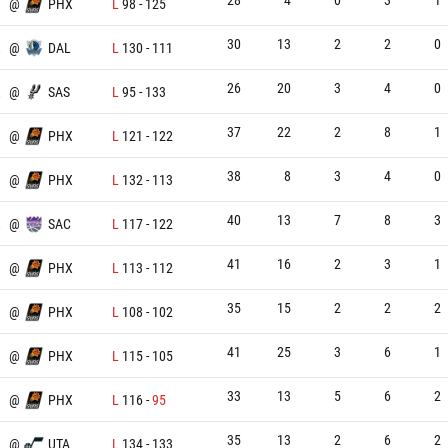
@
PHX
L
98
-
125
30
13
2
2
0
X
@
DAL
L
130
-
111
26
20
3
4
0
X
@
SAS
L
95
-
133
37
22
2
8
1
U
@
PHX
L
121
-
122
38
8
3
4
0
@
PHX
L
132
-
113
40
13
7
8
3
X
@
SAC
L
117
-
122
41
16
2
3
1
@
PHX
L
113
-
112
35
15
2
2
2
@
PHX
L
108
-
102
41
25
3
6
1
@
PHX
L
115
-
105
33
13
5
6
2
@
PHX
L
116
-
95
35
13
2
6
2
X
@
UTA
L
134
-
133