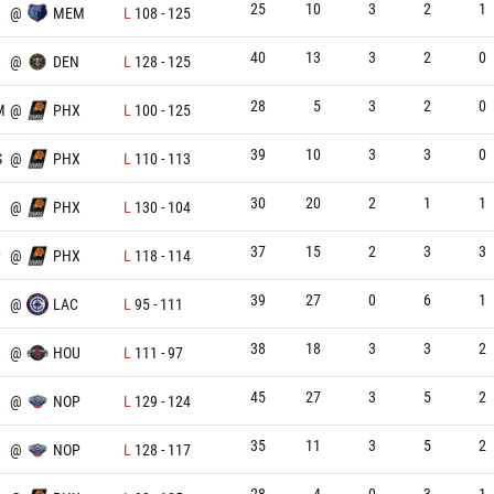
25
10
3
2
1
X
@
MEM
L
108
-
125
40
13
3
2
0
X
@
DEN
L
128
-
125
28
5
3
2
0
M
@
PHX
L
100
-
125
39
10
3
3
0
S
@
PHX
L
110
-
113
30
20
2
1
1
@
PHX
L
130
-
104
37
15
2
3
3
P
@
PHX
L
118
-
114
39
27
0
6
1
X
@
LAC
L
95
-
111
38
18
3
3
2
X
@
HOU
L
111
-
97
45
27
3
5
2
X
@
NOP
L
129
-
124
35
11
3
5
2
X
@
NOP
L
128
-
117
28
4
0
3
1