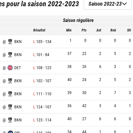
es
pour la saison
2022-2023
Saison 2022-23
Saison régulière
Résultat
Min
Pts
Ast
Reb
Stl
1
0
0
0
0
@
BKN
L
105
-
134
37
22
2
5
2
@
BKN
L
101
-
84
38
26
6
3
0
N
@
DET
L
108
-
123
40
24
2
5
2
@
BKN
L
102
-
107
39
30
2
7
3
@
BKN
L
111
-
110
36
42
3
4
1
@
BKN
L
124
-
107
40
27
6
6
0
U
@
BKN
L
123
-
114
34
44
1
6
1
N
@
ORL
L
119
-
106