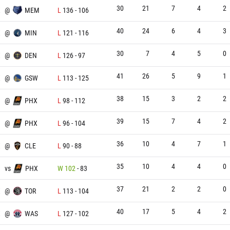
30
21
7
4
2
X
@
MEM
L
136
-
106
40
24
6
4
3
X
@
MIN
L
121
-
116
30
7
4
5
0
X
@
DEN
L
126
-
97
41
26
5
9
1
X
@
GSW
L
113
-
125
38
15
3
2
2
@
PHX
L
98
-
112
39
15
7
4
2
@
PHX
L
96
-
104
36
10
4
7
1
X
@
CLE
L
90
-
88
35
10
4
4
0
vs
PHX
W
102
-
83
37
21
2
2
0
X
@
TOR
L
113
-
104
40
17
5
4
2
X
@
WAS
L
127
-
102