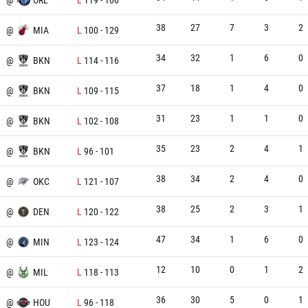
38
27
7
3
2
N
@
MIA
L
100
-
129
34
32
1
6
0
@
BKN
L
114
-
116
37
18
1
4
0
@
BKN
L
109
-
115
31
23
1
1
0
@
BKN
L
102
-
108
35
23
2
4
1
@
BKN
L
96
-
101
38
34
2
4
0
N
@
OKC
L
121
-
107
38
25
2
3
1
N
@
DEN
L
120
-
122
47
34
1
6
0
N
@
MIN
L
123
-
124
12
10
0
1
2
N
@
MIL
L
118
-
113
36
30
5
0
1
N
@
HOU
L
96
-
118