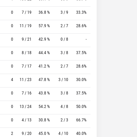
0
7 / 19
36.8 %
3 / 9
33.3%
10 / 11
90.9 %
0
11 / 19
57.9 %
2 / 7
28.6%
8 / 8
100.0 %
0
9 / 21
42.9 %
0 / 8
-
0 / 0
0 %
0
8 / 18
44.4 %
3 / 8
37.5%
4 / 4
100.0 %
0
7 / 17
41.2 %
2 / 7
28.6%
7 / 8
87.5 %
4
11 / 23
47.8 %
3 / 10
30.0%
9 / 11
81.8 %
0
7 / 16
43.8 %
3 / 8
37.5%
8 / 9
88.9 %
0
13 / 24
54.2 %
4 / 8
50.0%
4 / 6
66.7 %
0
4 / 13
30.8 %
2 / 3
66.7%
0 / 0
0 %
2
9 / 20
45.0 %
4 / 10
40.0%
8 / 8
100.0 %