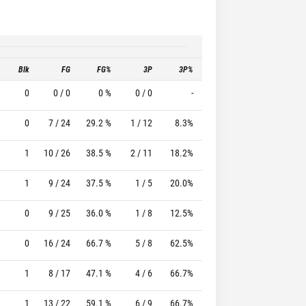
Blk
FG
FG%
3P
3P%
FT
FT%
T
0
0 / 0
0 %
0 / 0
-
0 / 0
0 %
0
7 / 24
29.2 %
1 / 12
8.3%
7 / 9
77.8 %
1
10 / 26
38.5 %
2 / 11
18.2%
4 / 5
80.0 %
1
9 / 24
37.5 %
1 / 5
20.0%
5 / 6
83.3 %
0
9 / 25
36.0 %
1 / 8
12.5%
11 / 13
84.6 %
0
16 / 24
66.7 %
5 / 8
62.5%
5 / 5
100.0 %
1
8 / 17
47.1 %
4 / 6
66.7%
7 / 8
87.5 %
1
13 / 22
59.1 %
6 / 9
66.7%
12 / 12
100.0 %