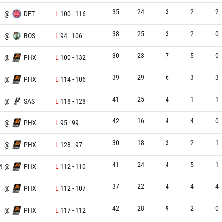
35
24
3
2
2
X
@
DET
L
100
-
116
38
25
3
2
0
X
@
BOS
L
94
-
106
30
23
7
5
0
@
PHX
L
100
-
132
39
29
6
3
3
@
PHX
L
114
-
106
41
25
4
1
1
X
@
SAS
L
118
-
128
42
16
4
4
0
@
PHX
L
95
-
99
30
18
3
2
1
A
@
PHX
L
128
-
97
41
24
4
5
1
M
@
PHX
L
112
-
110
37
22
4
4
4
@
PHX
L
112
-
107
42
28
9
2
0
N
@
PHX
L
117
-
112