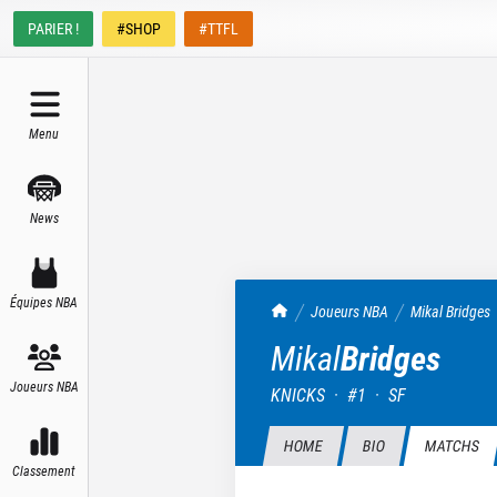
PARIER !
#SHOP
#TTFL
Menu
News
Équipes NBA
TrashTalk Actu NBA
Joueurs NBA
Mikal
Bridges
Mikal
Bridges
Joueurs NBA
KNICKS
·
#
1
·
SF
HOME
BIO
MATCHS
Classement