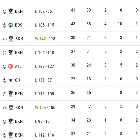
41
33
2
8
0
A
@
BKN
L
102
-
86
43
38
4
10
1
N
@
BOS
L
105
-
115
30
21
3
3
1
vs
BKN
W
142
-
118
37
31
5
2
2
@
BKN
L
104
-
118
38
24
3
5
2
N
@
ATL
L
129
-
127
27
13
2
6
0
N
@
CHI
L
131
-
87
36
45
5
8
2
@
BKN
L
116
-
105
29
7
3
5
0
vs
BKN
W
124
-
106
34
23
1
6
2
@
BKN
L
98
-
101
37
21
2
8
1
X
@
BKN
L
112
-
116