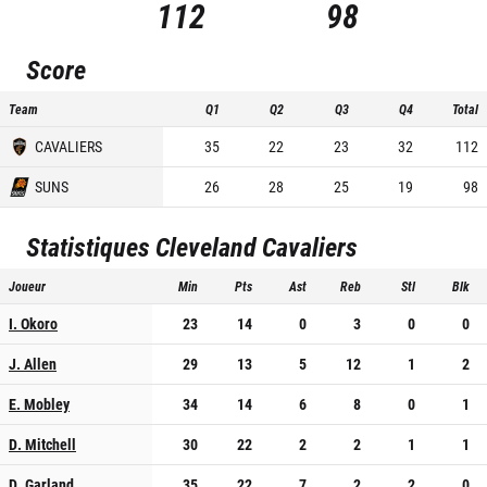
112
98
Score
Team
Q1
Q2
Q3
Q4
Total
CAVALIERS
35
22
23
32
112
SUNS
26
28
25
19
98
Statistiques
Cleveland Cavaliers
Joueur
Min
Pts
Ast
Reb
Stl
Blk
I. Okoro
23
14
0
3
0
0
J. Allen
29
13
5
12
1
2
E. Mobley
34
14
6
8
0
1
D. Mitchell
30
22
2
2
1
1
D. Garland
35
22
7
2
2
0