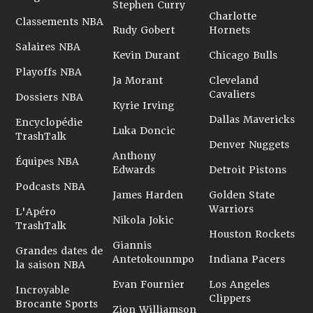
Stephen Curry
Charlotte
Classements NBA
Rudy Gobert
Hornets
Salaires NBA
Kevin Durant
Chicago Bulls
Playoffs NBA
Ja Morant
Cleveland
Cavaliers
Dossiers NBA
Kyrie Irving
Dallas Mavericks
Encyclopédie
Luka Doncic
TrashTalk
Denver Nuggets
Anthony
Équipes NBA
Edwards
Detroit Pistons
Podcasts NBA
James Harden
Golden State
Warriors
L'Apéro
Nikola Jokic
TrashTalk
Houston Rockets
Giannis
Grandes dates de
Antetokounmpo
Indiana Pacers
la saison NBA
Evan Fournier
Los Angeles
Incroyable
Clippers
Brocante Sports
Zion Williamson