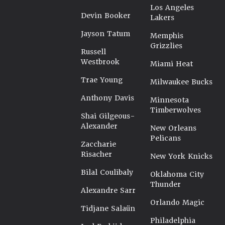
Los Angeles
Devin Booker
Lakers
Jayson Tatum
Memphis
Grizzlies
Russell
Westbrook
Miami Heat
Trae Young
Milwaukee Bucks
Anthony Davis
Minnesota
Timberwolves
Shai Gilgeous-
Alexander
New Orleans
Pelicans
Zaccharie
Risacher
New York Knicks
Bilal Coulibaly
Oklahoma City
Thunder
Alexandre Sarr
Orlando Magic
Tidjane Salaün
Philadelphia