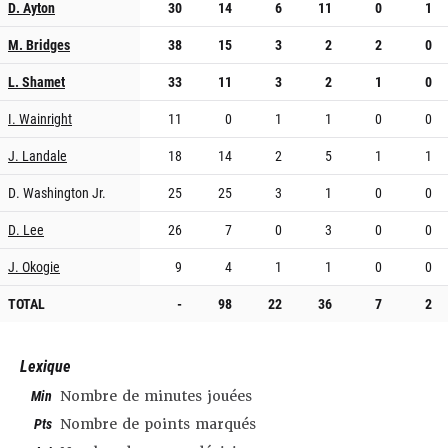
D. Ayton
30
14
6
11
0
1
M. Bridges
38
15
3
2
2
0
L. Shamet
33
11
3
2
1
0
I. Wainright
11
0
1
1
0
0
J. Landale
18
14
2
5
1
1
D. Washington Jr.
25
25
3
1
0
0
D. Lee
26
7
0
3
0
0
J. Okogie
9
4
1
1
0
0
TOTAL
-
98
22
36
7
2
Lexique
Min
Nombre de minutes jouées
Pts
Nombre de points marqués