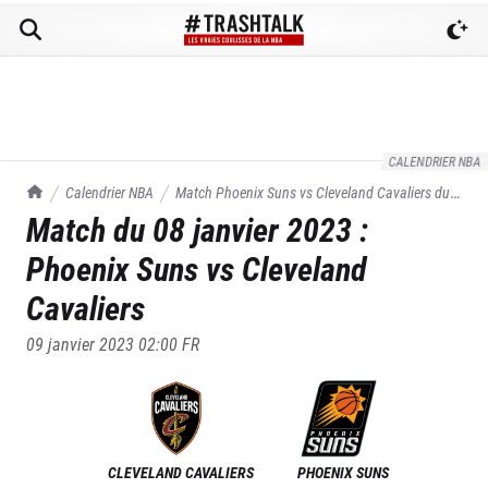
CALENDRIER NBA
TrashTalk Actu NBA
Calendrier NBA
Match
Phoenix Suns
vs
Cleveland Cavaliers
du
Match du
08 janvier 2023
:
08/01/2023
Phoenix Suns
vs
Cleveland
Cavaliers
09 janvier 2023 02:00
FR
CLEVELAND CAVALIERS
PHOENIX SUNS