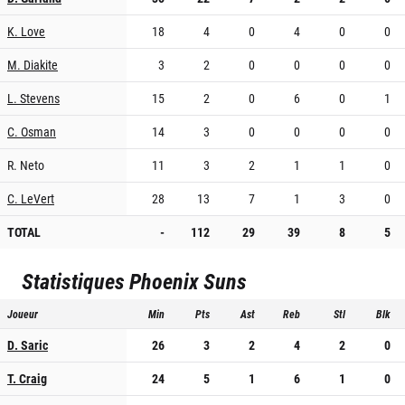
K. Love
18
4
0
4
0
0
M. Diakite
3
2
0
0
0
0
L. Stevens
15
2
0
6
0
1
C. Osman
14
3
0
0
0
0
R. Neto
11
3
2
1
1
0
C. LeVert
28
13
7
1
3
0
TOTAL
-
112
29
39
8
5
Statistiques
Phoenix Suns
Joueur
Min
Pts
Ast
Reb
Stl
Blk
D. Saric
26
3
2
4
2
0
T. Craig
24
5
1
6
1
0