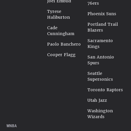
Joel Embiid
76ers
Tyrese
Phoenix Suns
Haliburton
Portland Trail
Cade
Blazers
Cunningham
Sacramento
Paolo Banchero
Kings
Cooper Flagg
San Antonio
Spurs
Seattle
Supersonics
Toronto Raptors
Utah Jazz
Washington
Wizards
WNBA