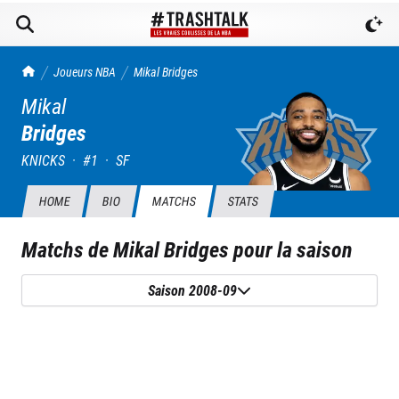
TrashTalk Actu NBA
Joueurs NBA
Mikal
Bridges
Mikal
Bridges
KNICKS
·
#
1
·
SF
HOME
BIO
MATCHS
STATS
Matchs de
Mikal Bridges
pour la saison
Saison 2008-09