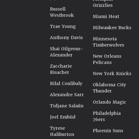
Grizzlies
Russell
Westbrook
Miami Heat
Trae Young
Milwaukee Bucks
Anthony Davis
Minnesota
Timberwolves
Shai Gilgeous-
Alexander
New Orleans
Pelicans
Zaccharie
Risacher
New York Knicks
Bilal Coulibaly
Oklahoma City
Thunder
Alexandre Sarr
Orlando Magic
Tidjane Salaün
Philadelphia
Joel Embiid
76ers
Tyrese
Phoenix Suns
Haliburton