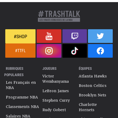
#SHOP
#TTFL
RUBRIQUES
JOUEURS
ÉQUIPES
POPULAIRES
Victor
Atlanta Hawks
Wembanyama
Les Français en
Boston Celtics
NBA
LeBron James
Brooklyn Nets
Programme NBA
Stephen Curry
Charlotte
Classements NBA
Rudy Gobert
Hornets
Salaires NBA