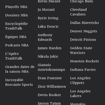
Kevin Durant
Chicago Bulls
Playoffs NBA
Ja Morant
Cleveland
Cavaliers
Dossiers NBA
Kyrie Irving
Dallas Mavericks
Encyclopédie
Luka Doncic
TrashTalk
Denver Nuggets
Anthony
Équipes NBA
Edwards
Detroit Pistons
Podcasts NBA
James Harden
Golden State
Warriors
L'Apéro
Nikola Jokic
TrashTalk
Houston Rockets
Giannis
Grandes dates de
Antetokounmpo
Indiana Pacers
la saison NBA
Evan Fournier
Los Angeles
Incroyable
Clippers
Brocante Sports
Zion Williamson
Los Angeles
Devin Booker
Lakers
Jayson Tatum
Memphis