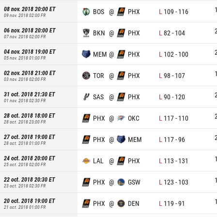
08 nov. 2018 20:00
ET
BOS
@
PHX
L
109
-
116
09 nov. 2018 02:00
FR
06 nov. 2018 20:00
ET
BKN
@
PHX
L
82
-
104
07 nov. 2018 02:00
FR
04 nov. 2018 19:00
ET
MEM
@
PHX
L
102
-
100
05 nov. 2018 01:00
FR
02 nov. 2018 21:00
ET
TOR
@
PHX
L
98
-
107
03 nov. 2018 02:00
FR
31 oct. 2018 21:30
ET
SAS
@
PHX
L
90
-
120
01 nov. 2018 02:30
FR
28 oct. 2018 18:00
ET
PHX
@
OKC
L
117
-
110
28 oct. 2018 23:00
FR
27 oct. 2018 19:00
ET
PHX
@
MEM
L
117
-
96
28 oct. 2018 01:00
FR
24 oct. 2018 20:00
ET
LAL
@
PHX
L
113
-
131
25 oct. 2018 02:00
FR
22 oct. 2018 20:30
ET
PHX
@
GSW
L
123
-
103
23 oct. 2018 02:30
FR
20 oct. 2018 19:00
ET
PHX
@
DEN
L
119
-
91
21 oct. 2018 01:00
FR