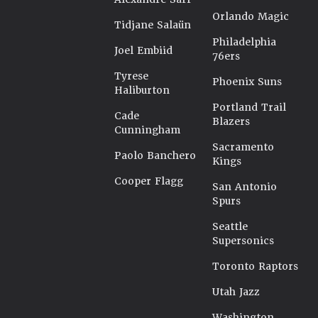
Orlando Magic
Tidjane Salaün
Philadelphia
Joel Embiid
76ers
Tyrese
Phoenix Suns
Haliburton
Portland Trail
Cade
Blazers
Cunningham
Sacramento
Paolo Banchero
Kings
Cooper Flagg
San Antonio
Spurs
Seattle
Supersonics
Toronto Raptors
Utah Jazz
Washington