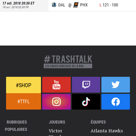
17 oct. 2018 20:30
ET
DAL
@
PHX
L
121
-
100
18 oct. 2018 02:30
FR
#SHOP
#TTFL
RUBRIQUES
JOUEURS
ÉQUIPES
POPULAIRES
Victor
Atlanta Hawks