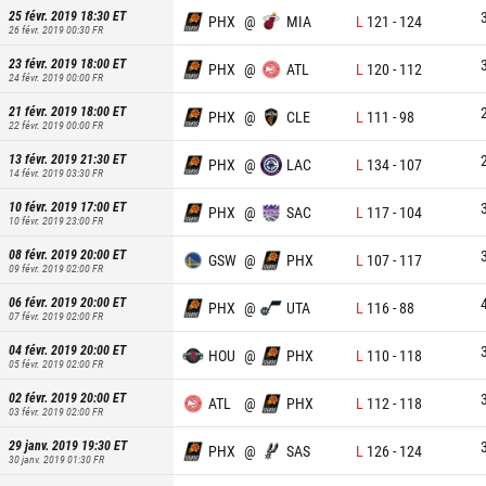
25 févr. 2019 18:30
ET
PHX
@
MIA
L
121
-
124
26 févr. 2019 00:30
FR
23 févr. 2019 18:00
ET
PHX
@
ATL
L
120
-
112
24 févr. 2019 00:00
FR
21 févr. 2019 18:00
ET
PHX
@
CLE
L
111
-
98
22 févr. 2019 00:00
FR
13 févr. 2019 21:30
ET
PHX
@
LAC
L
134
-
107
14 févr. 2019 03:30
FR
10 févr. 2019 17:00
ET
PHX
@
SAC
L
117
-
104
10 févr. 2019 23:00
FR
08 févr. 2019 20:00
ET
GSW
@
PHX
L
107
-
117
09 févr. 2019 02:00
FR
06 févr. 2019 20:00
ET
PHX
@
UTA
L
116
-
88
07 févr. 2019 02:00
FR
04 févr. 2019 20:00
ET
HOU
@
PHX
L
110
-
118
05 févr. 2019 02:00
FR
02 févr. 2019 20:00
ET
ATL
@
PHX
L
112
-
118
03 févr. 2019 02:00
FR
29 janv. 2019 19:30
ET
PHX
@
SAS
L
126
-
124
30 janv. 2019 01:30
FR