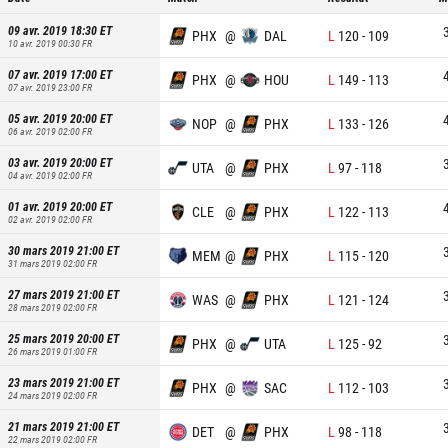
09 avr. 2019 18:30
ET
PHX
@
DAL
L
120
-
109
10 avr. 2019 00:30
FR
07 avr. 2019 17:00
ET
PHX
@
HOU
L
149
-
113
07 avr. 2019 23:00
FR
05 avr. 2019 20:00
ET
NOP
@
PHX
L
133
-
126
06 avr. 2019 02:00
FR
03 avr. 2019 20:00
ET
UTA
@
PHX
L
97
-
118
04 avr. 2019 02:00
FR
01 avr. 2019 20:00
ET
CLE
@
PHX
L
122
-
113
02 avr. 2019 02:00
FR
30 mars 2019 21:00
ET
MEM
@
PHX
L
115
-
120
31 mars 2019 02:00
FR
27 mars 2019 21:00
ET
WAS
@
PHX
L
121
-
124
28 mars 2019 02:00
FR
25 mars 2019 20:00
ET
PHX
@
UTA
L
125
-
92
26 mars 2019 01:00
FR
23 mars 2019 21:00
ET
PHX
@
SAC
L
112
-
103
24 mars 2019 02:00
FR
21 mars 2019 21:00
ET
DET
@
PHX
L
98
-
118
22 mars 2019 02:00
FR