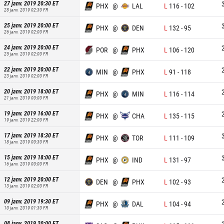
27 janv. 2019 20:30
ET
PHX
@
LAL
L
116
-
102
28 janv. 2019 02:30
FR
25 janv. 2019 20:00
ET
PHX
@
DEN
L
132
-
95
26 janv. 2019 02:00
FR
24 janv. 2019 20:00
ET
POR
@
PHX
L
106
-
120
25 janv. 2019 02:00
FR
22 janv. 2019 20:00
ET
MIN
@
PHX
L
91
-
118
23 janv. 2019 02:00
FR
20 janv. 2019 18:00
ET
PHX
@
MIN
L
116
-
114
21 janv. 2019 00:00
FR
19 janv. 2019 16:00
ET
PHX
@
CHA
L
135
-
115
19 janv. 2019 22:00
FR
17 janv. 2019 18:30
ET
PHX
@
TOR
L
111
-
109
18 janv. 2019 00:30
FR
15 janv. 2019 18:00
ET
PHX
@
IND
L
131
-
97
16 janv. 2019 00:00
FR
12 janv. 2019 20:00
ET
DEN
@
PHX
L
102
-
93
13 janv. 2019 02:00
FR
09 janv. 2019 19:30
ET
PHX
@
DAL
L
104
-
94
10 janv. 2019 01:30
FR
08 janv. 2019 20:00
ET