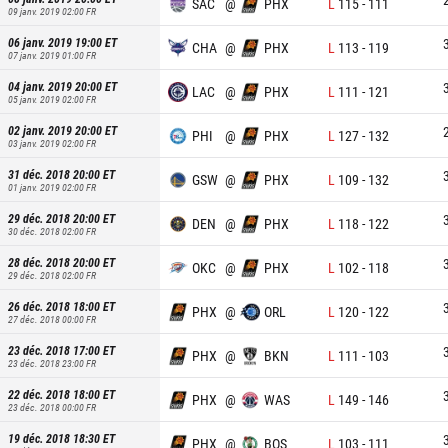
SAC
@
PHX
L
115
-
111
09 janv. 2019 02:00
FR
06 janv. 2019 19:00
ET
CHA
@
PHX
L
113
-
119
07 janv. 2019 01:00
FR
04 janv. 2019 20:00
ET
LAC
@
PHX
L
111
-
121
05 janv. 2019 02:00
FR
02 janv. 2019 20:00
ET
PHI
@
PHX
L
127
-
132
03 janv. 2019 02:00
FR
31 déc. 2018 20:00
ET
GSW
@
PHX
L
109
-
132
01 janv. 2019 02:00
FR
29 déc. 2018 20:00
ET
DEN
@
PHX
L
118
-
122
30 déc. 2018 02:00
FR
28 déc. 2018 20:00
ET
OKC
@
PHX
L
102
-
118
29 déc. 2018 02:00
FR
26 déc. 2018 18:00
ET
PHX
@
ORL
L
120
-
122
27 déc. 2018 00:00
FR
23 déc. 2018 17:00
ET
PHX
@
BKN
L
111
-
103
23 déc. 2018 23:00
FR
22 déc. 2018 18:00
ET
PHX
@
WAS
L
149
-
146
23 déc. 2018 00:00
FR
19 déc. 2018 18:30
ET
PHX
@
BOS
L
103
-
111