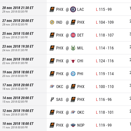
28 nov. 2018 21:30
ET
PHX
@
LAC
L
115
-
99
29 nov. 2018 03:30
FR
27 nov. 2018 20:00
ET
IND
@
PHX
L
104
-
109
28 nov. 2018 02:00
FR
25 nov. 2018 15:00
ET
PHX
@
DET
L
118
-
107
25 nov. 2018 21:00
FR
23 nov. 2018 19:30
ET
PHX
@
MIL
L
114
-
116
24 nov. 2018 01:30
FR
21 nov. 2018 19:00
ET
PHX
@
CHI
L
124
-
116
22 nov. 2018 01:00
FR
19 nov. 2018 18:00
ET
PHX
@
PHI
L
119
-
114
20 nov. 2018 00:00
FR
17 nov. 2018 20:00
ET
OKC
@
PHX
L
100
-
110
18 nov. 2018 02:00
FR
14 nov. 2018 20:00
ET
SAS
@
PHX
L
116
-
96
15 nov. 2018 02:00
FR
12 nov. 2018 19:00
ET
PHX
@
OKC
L
118
-
101
13 nov. 2018 01:00
FR
10 nov. 2018 18:00
ET
PHX
@
NOP
L
119
-
99
11 nov. 2018 00:00
FR