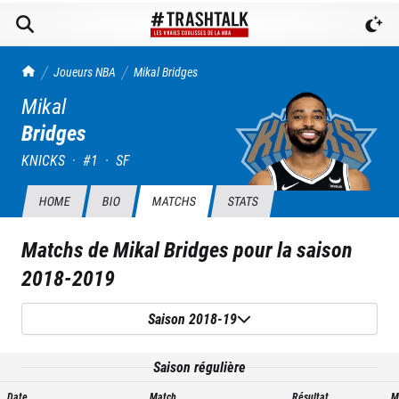
TrashTalk Actu NBA
Joueurs NBA
Mikal
Bridges
Mikal
Bridges
KNICKS
·
#
1
·
SF
HOME
BIO
MATCHS
STATS
Matchs de
Mikal Bridges
pour la saison
2018-2019
Saison 2018-19
Saison régulière
Date
Match
Résultat
M