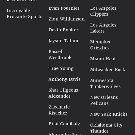
Evan Fournier
Los Angeles
Incroyable
Clippers
Brocante Sports
Zion Williamson
Los Angeles
Devin Booker
Lakers
Jayson Tatum
Memphis
Grizzlies
Russell
Westbrook
Miami Heat
Trae Young
Milwaukee Bucks
Anthony Davis
Minnesota
Timberwolves
Shai Gilgeous-
Alexander
New Orleans
Pelicans
Zaccharie
Risacher
New York Knicks
Bilal Coulibaly
Oklahoma City
Thunder
Alexandre Sarr