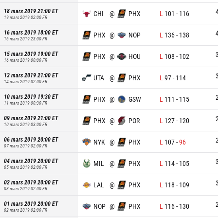
18 mars 2019 21:00
ET
CHI
@
PHX
L
101
-
116
19 mars 2019 02:00
FR
16 mars 2019 18:00
ET
PHX
@
NOP
L
136
-
138
16 mars 2019 23:00
FR
15 mars 2019 19:00
ET
PHX
@
HOU
L
108
-
102
16 mars 2019 00:00
FR
13 mars 2019 21:00
ET
UTA
@
PHX
L
97
-
114
14 mars 2019 02:00
FR
10 mars 2019 19:30
ET
PHX
@
GSW
L
111
-
115
11 mars 2019 00:30
FR
09 mars 2019 21:00
ET
PHX
@
POR
L
127
-
120
10 mars 2019 03:00
FR
06 mars 2019 20:00
ET
NYK
@
PHX
L
107
-
96
07 mars 2019 02:00
FR
04 mars 2019 20:00
ET
MIL
@
PHX
L
114
-
105
05 mars 2019 02:00
FR
02 mars 2019 20:00
ET
LAL
@
PHX
L
118
-
109
03 mars 2019 02:00
FR
01 mars 2019 20:00
ET
NOP
@
PHX
L
116
-
130
02 mars 2019 02:00
FR