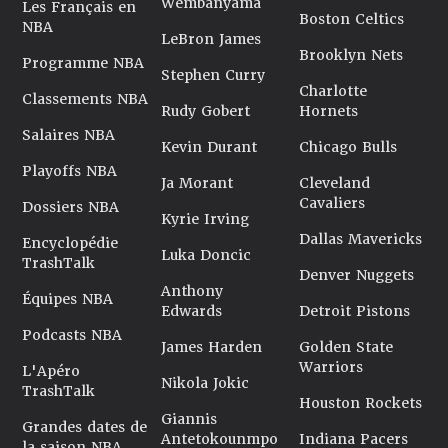
Wembanyama
Les Français en
Boston Celtics
NBA
LeBron James
Brooklyn Nets
Programme NBA
Stephen Curry
Charlotte
Classements NBA
Rudy Gobert
Hornets
Salaires NBA
Kevin Durant
Chicago Bulls
Playoffs NBA
Ja Morant
Cleveland
Cavaliers
Dossiers NBA
Kyrie Irving
Dallas Mavericks
Encyclopédie
Luka Doncic
TrashTalk
Denver Nuggets
Anthony
Équipes NBA
Edwards
Detroit Pistons
Podcasts NBA
James Harden
Golden State
Warriors
L'Apéro
Nikola Jokic
TrashTalk
Houston Rockets
Giannis
Grandes dates de
Antetokounmpo
Indiana Pacers
la saison NBA