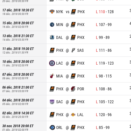
20 déc. 2018 00:30
FR
17 déc. 2018 18:30
ET
NYK
vs
PHX
L
110
-
128
18 déc. 2018 00:30
FR
15 déc. 2018 20:00
ET
MIN
@
PHX
L
107
-
99
16 déc. 2018 02:00
FR
13 déc. 2018 21:30
ET
DAL
@
PHX
L
99
-
89
14 déc. 2018 03:30
FR
11 déc. 2018 19:30
ET
PHX
@
SAS
L
111
-
86
12 déc. 2018 01:30
FR
10 déc. 2018 20:00
ET
LAC
@
PHX
L
119
-
123
11 déc. 2018 02:00
FR
07 déc. 2018 20:00
ET
MIA
@
PHX
L
98
-
115
08 déc. 2018 02:00
FR
06 déc. 2018 21:00
ET
PHX
@
POR
L
108
-
86
07 déc. 2018 03:00
FR
04 déc. 2018 20:00
ET
SAC
@
PHX
L
105
-
122
05 déc. 2018 02:00
FR
02 déc. 2018 14:30
ET
PHX
@
LAL
L
120
-
96
02 déc. 2018 20:30
FR
30 nov. 2018 20:00
ET
ORL
@
PHX
L
85
-
99
01 déc. 2018 02:00
FR