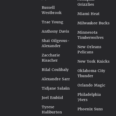
Grizzlies
Russell
Westbrook
Miami Heat
Trae Young
Milwaukee Bucks
Anthony Davis
Minnesota
Timberwolves
Shai Gilgeous-
Alexander
New Orleans
Pelicans
Zaccharie
Risacher
New York Knicks
Bilal Coulibaly
Oklahoma City
Thunder
Alexandre Sarr
Orlando Magic
Tidjane Salaün
Philadelphia
Joel Embiid
76ers
Tyrese
Phoenix Suns
Haliburton