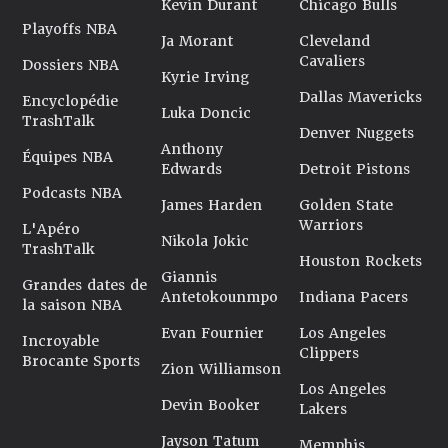
Kevin Durant
Chicago Bulls
Playoffs NBA
Ja Morant
Cleveland
Cavaliers
Dossiers NBA
Kyrie Irving
Dallas Mavericks
Encyclopédie
Luka Doncic
TrashTalk
Denver Nuggets
Anthony
Équipes NBA
Edwards
Detroit Pistons
Podcasts NBA
James Harden
Golden State
Warriors
L'Apéro
Nikola Jokic
TrashTalk
Houston Rockets
Giannis
Grandes dates de
Antetokounmpo
Indiana Pacers
la saison NBA
Evan Fournier
Los Angeles
Incroyable
Clippers
Brocante Sports
Zion Williamson
Los Angeles
Devin Booker
Lakers
Jayson Tatum
Memphis