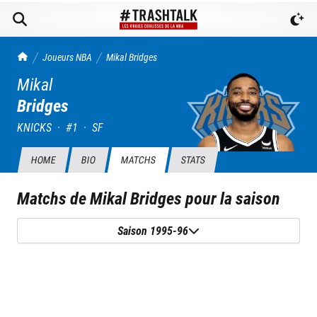
TrashTalk Actu NBA
Joueurs NBA
Mikal
Bridges
Mikal
Bridges
KNICKS
·
#
1
·
SF
HOME
BIO
MATCHS
STATS
Matchs de
Mikal Bridges
pour la saison
Saison 1995-96