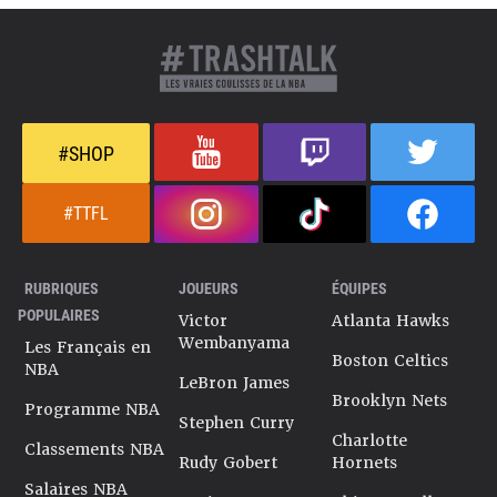
#SHOP
#TTFL
RUBRIQUES
JOUEURS
ÉQUIPES
POPULAIRES
Victor
Atlanta Hawks
Wembanyama
Les Français en
Boston Celtics
NBA
LeBron James
Brooklyn Nets
Programme NBA
Stephen Curry
Charlotte
Classements NBA
Rudy Gobert
Hornets
Salaires NBA