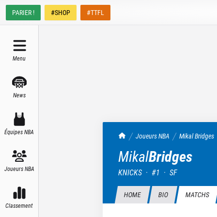
PARIER !
#SHOP
#TTFL
Menu
News
Équipes NBA
TrashTalk Actu NBA
Joueurs NBA
Mikal
Bridges
Mikal
Bridges
Joueurs NBA
KNICKS
·
#
1
·
SF
HOME
BIO
MATCHS
Classement