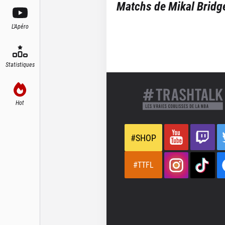
Matchs de
Mikal Bridg
L'Apéro
Statistiques
Hot
#SHOP
#TTFL