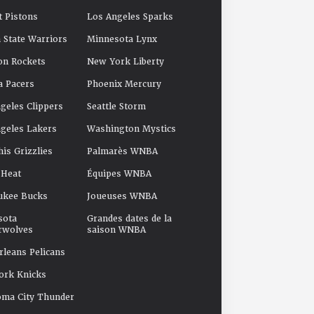
t Pistons
Los Angeles Sparks
 State Warriors
Minnesota Lynx
on Rockets
New York Liberty
a Pacers
Phoenix Mercury
geles Clippers
Seattle Storm
geles Lakers
Washington Mystics
s Grizzlies
Palmarès WNBA
 Heat
Équipes WNBA
ukee Bucks
Joueuses WNBA
sota
Grandes dates de la
rwolves
saison WNBA
leans Pelicans
ork Knicks
oma City Thunder