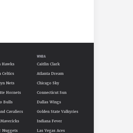
WNBA
a Hawks
Caitlin Clark
 Celtics
Atlanta Dream
yn Nets
Chicago Sky
tte Hornets
Connecticut Sun
o Bulls
Dallas Wings
and Cavaliers
Golden State Valkyries
 Mavericks
Indiana Fever
r Nuggets
Las Vegas Aces