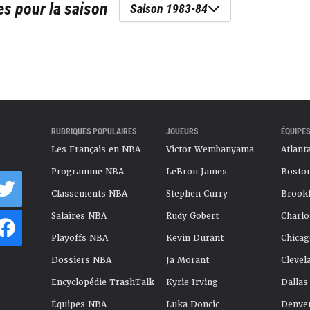
es
pour la saison
Saison 1983-84
RUBRIQUES POPULAIRES
JOUEURS
ÉQUIPES
Les Français en NBA
Victor Wembanyama
Atlant
Programme NBA
LeBron James
Boston
Classements NBA
Stephen Curry
Brookl
Salaires NBA
Rudy Gobert
Charlo
Playoffs NBA
Kevin Durant
Chicag
Dossiers NBA
Ja Morant
Clevel
Encyclopédie TrashTalk
Kyrie Irving
Dallas
Équipes NBA
Luka Doncic
Denve