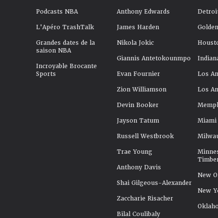
Podcasts NBA
Anthony Edwards
Detroi
L'Apéro TrashTalk
James Harden
Golden
Grandes dates de la
Nikola Jokic
Houst
saison NBA
Giannis Antetokounmpo
Indian
Incroyable Brocante
Sports
Evan Fournier
Los An
Zion Williamson
Los An
Devin Booker
Memphi
Jayson Tatum
Miami
Russell Westbrook
Milwa
Trae Young
Minne
Timbe
Anthony Davis
New Or
Shai Gilgeous-Alexander
New Y
Zaccharie Risacher
Oklah
Bilal Coulibaly