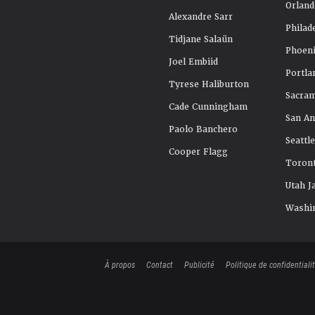
Orland
Alexandre Sarr
Philad
Tidjane Salaün
Phoeni
Joel Embiid
Portla
Tyrese Haliburton
Sacra
Cade Cunningham
San An
Paolo Banchero
Seattl
Cooper Flagg
Toront
Utah J
Washi
À propos
Contact
Publicité
Politique de confidentiali