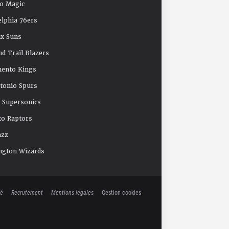
o Magic
elphia 76ers
x Suns
nd Trail Blazers
mento Kings
tonio Spurs
e Supersonics
o Raptors
azz
ngton Wizards
té
Recrutement
Mentions légales
Gestion cookies