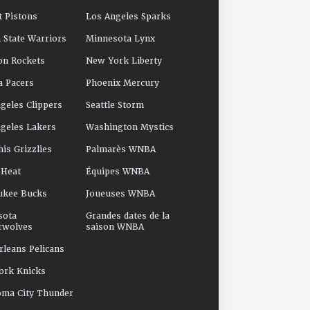
t Pistons
Los Angeles Sparks
 State Warriors
Minnesota Lynx
on Rockets
New York Liberty
a Pacers
Phoenix Mercury
geles Clippers
Seattle Storm
geles Lakers
Washington Mystics
s Grizzlies
Palmarès WNBA
 Heat
Équipes WNBA
ukee Bucks
Joueuses WNBA
sota
Grandes dates de la
rwolves
saison WNBA
leans Pelicans
ork Knicks
oma City Thunder