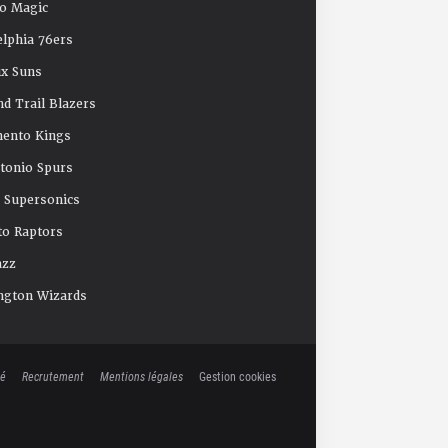
o Magic
elphia 76ers
x Suns
nd Trail Blazers
mento Kings
tonio Spurs
e Supersonics
o Raptors
azz
ngton Wizards
té
Recrutement
Mentions légales
Gestion cookies