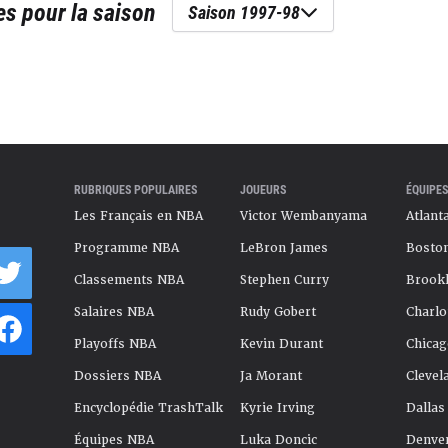
es
pour la saison
Saison 1997-98
RUBRIQUES POPULAIRES
JOUEURS
ÉQUIPES
Les Français en NBA
Victor Wembanyama
Atlant
Programme NBA
LeBron James
Boston
Classements NBA
Stephen Curry
Brookl
Salaires NBA
Rudy Gobert
Charlo
Playoffs NBA
Kevin Durant
Chicag
Dossiers NBA
Ja Morant
Clevel
Encyclopédie TrashTalk
Kyrie Irving
Dallas
Équipes NBA
Luka Doncic
Denve