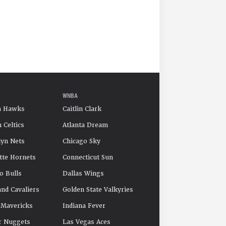
WNBA
a Hawks
Caitlin Clark
 Celtics
Atlanta Dream
yn Nets
Chicago Sky
tte Hornets
Connecticut Sun
o Bulls
Dallas Wings
and Cavaliers
Golden State Valkyries
 Mavericks
Indiana Fever
r Nuggets
Las Vegas Aces