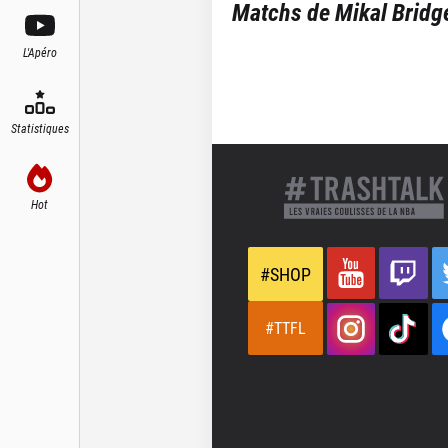
Matchs de
Mikal Bridg
L'Apéro
Statistiques
Hot
#SHOP
#TTFL