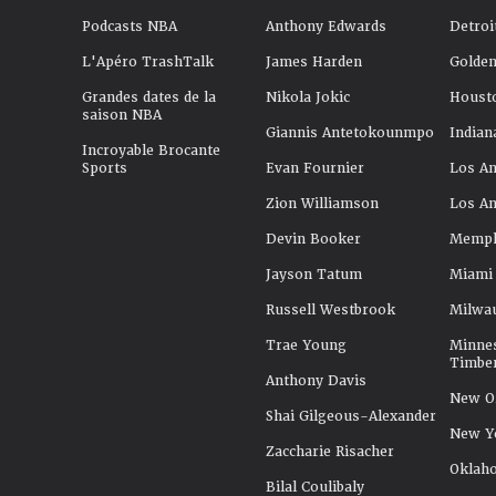
Podcasts NBA
Anthony Edwards
Detroi
L'Apéro TrashTalk
James Harden
Golden
Grandes dates de la
Nikola Jokic
Houst
saison NBA
Giannis Antetokounmpo
Indian
Incroyable Brocante
Sports
Evan Fournier
Los An
Zion Williamson
Los An
Devin Booker
Memphi
Jayson Tatum
Miami
Russell Westbrook
Milwa
Trae Young
Minne
Timbe
Anthony Davis
New Or
Shai Gilgeous-Alexander
New Y
Zaccharie Risacher
Oklah
Bilal Coulibaly