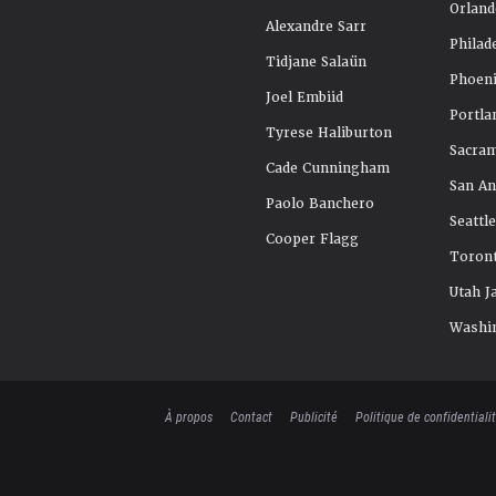
Orland
Alexandre Sarr
Philad
Tidjane Salaün
Phoeni
Joel Embiid
Portla
Tyrese Haliburton
Sacra
Cade Cunningham
San An
Paolo Banchero
Seattl
Cooper Flagg
Toront
Utah J
Washi
À propos
Contact
Publicité
Politique de confidentiali