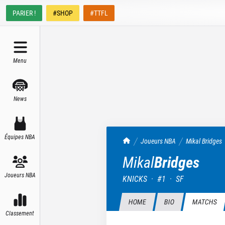
PARIER !
#SHOP
#TTFL
Menu
News
Équipes NBA
TrashTalk Actu NBA
Joueurs NBA
Mikal
Bridges
Mikal
Bridges
Joueurs NBA
KNICKS
·
#
1
·
SF
HOME
BIO
MATCHS
Classement