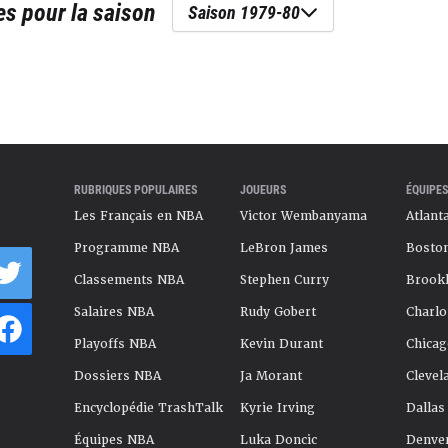
es
pour la saison
Saison 1979-80
RUBRIQUES POPULAIRES
JOUEURS
ÉQUIPES
Les Français en NBA
Victor Wembanyama
Atlant
Programme NBA
LeBron James
Boston
Classements NBA
Stephen Curry
Brookl
Salaires NBA
Rudy Gobert
Charlo
Playoffs NBA
Kevin Durant
Chicag
Dossiers NBA
Ja Morant
Clevel
Encyclopédie TrashTalk
Kyrie Irving
Dallas
Équipes NBA
Luka Doncic
Denve