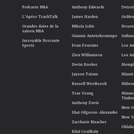
Podcasts NBA
Anthony Edwards
Detroi
L'Apéro TrashTalk
James Harden
Golden
Grandes dates de la
Nikola Jokic
Houst
saison NBA
Giannis Antetokounmpo
Indian
Incroyable Brocante
Sports
Evan Fournier
Los An
Zion Williamson
Los An
Devin Booker
Memphi
Jayson Tatum
Miami
Russell Westbrook
Milwa
Trae Young
Minne
Timbe
Anthony Davis
New Or
Shai Gilgeous-Alexander
New Y
Zaccharie Risacher
Oklah
Bilal Coulibaly