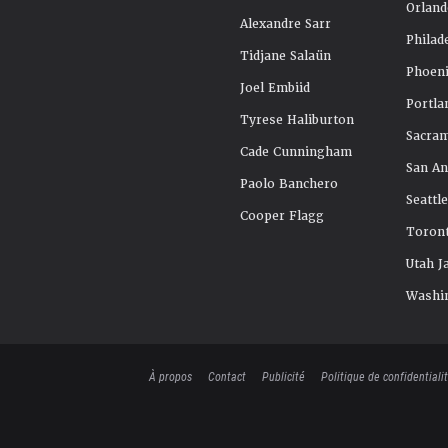
Orland
Alexandre Sarr
Philad
Tidjane Salaün
Phoeni
Joel Embiid
Portla
Tyrese Haliburton
Sacra
Cade Cunningham
San An
Paolo Banchero
Seattl
Cooper Flagg
Toront
Utah J
Washi
À propos
Contact
Publicité
Politique de confidentiali