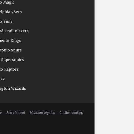
o Magic
elphia 76ers
x Suns
nd Trail Blazers
mento Kings
tonio Spurs
e Supersonics
o Raptors
azz
ngton Wizards
té
Recrutement
Mentions légales
Gestion cookies