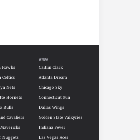
WNBA
a Hawks
Caitlin Clark
 Celtics
Atlanta Dream
yn Nets
Chicago Sky
tte Hornets
Connecticut Sun
o Bulls
Dallas Wings
and Cavaliers
Golden State Valkyries
 Mavericks
Indiana Fever
r Nuggets
Las Vegas Aces