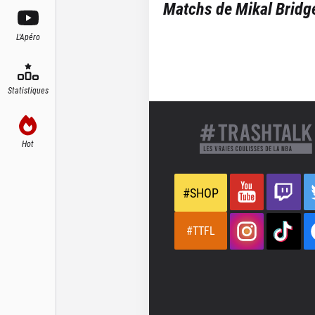
Matchs de
Mikal Bridg
L'Apéro
Statistiques
Hot
#SHOP
#TTFL