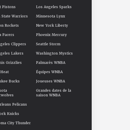
t Pistons
Los Angeles Sparks
 State Warriors
Minnesota Lynx
on Rockets
New York Liberty
a Pacers
Phoenix Mercury
geles Clippers
Seattle Storm
geles Lakers
Washington Mystics
s Grizzlies
Palmarès WNBA
 Heat
Équipes WNBA
ukee Bucks
Joueuses WNBA
sota
Grandes dates de la
rwolves
saison WNBA
leans Pelicans
ork Knicks
oma City Thunder