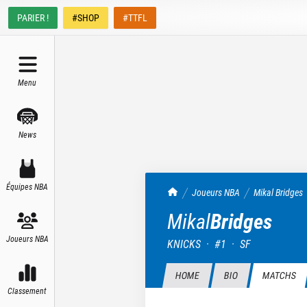
PARIER !
#SHOP
#TTFL
Menu
News
Équipes NBA
TrashTalk Actu NBA
Joueurs NBA
Mikal
Bridges
Mikal
Bridges
Joueurs NBA
KNICKS
·
#
1
·
SF
HOME
BIO
MATCHS
Classement