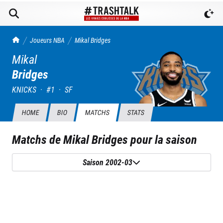
TrashTalk Actu NBA
Joueurs NBA
Mikal
Bridges
Mikal
Bridges
KNICKS
·
#
1
·
SF
HOME
BIO
MATCHS
STATS
Matchs de
Mikal Bridges
pour la saison
Saison 2002-03