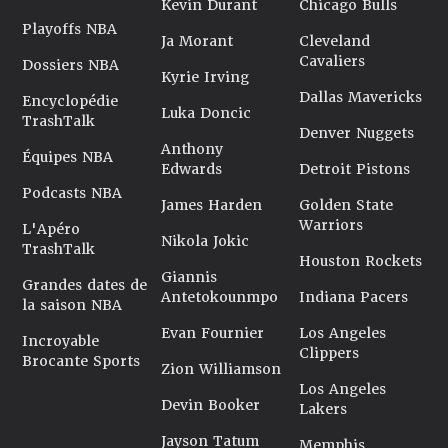
Kevin Durant
Chicago Bulls
Playoffs NBA
Ja Morant
Cleveland
Cavaliers
Dossiers NBA
Kyrie Irving
Dallas Mavericks
Encyclopédie
Luka Doncic
TrashTalk
Denver Nuggets
Anthony
Équipes NBA
Edwards
Detroit Pistons
Podcasts NBA
James Harden
Golden State
Warriors
L'Apéro
Nikola Jokic
TrashTalk
Houston Rockets
Giannis
Grandes dates de
Antetokounmpo
Indiana Pacers
la saison NBA
Evan Fournier
Los Angeles
Incroyable
Clippers
Brocante Sports
Zion Williamson
Los Angeles
Devin Booker
Lakers
Jayson Tatum
Memphis