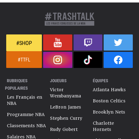
#SHOP
#TTFL
RUBRIQUES
JOUEURS
ÉQUIPES
POPULAIRES
Victor
Atlanta Hawks
Wembanyama
Les Français en
Boston Celtics
NBA
LeBron James
Brooklyn Nets
Programme NBA
Stephen Curry
Charlotte
Classements NBA
Rudy Gobert
Hornets
Salaires NBA