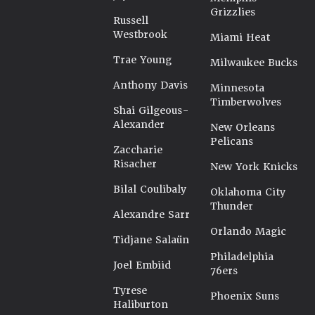
Grizzlies
Russell
Westbrook
Miami Heat
Trae Young
Milwaukee Bucks
Anthony Davis
Minnesota
Timberwolves
Shai Gilgeous-
Alexander
New Orleans
Pelicans
Zaccharie
Risacher
New York Knicks
Bilal Coulibaly
Oklahoma City
Thunder
Alexandre Sarr
Orlando Magic
Tidjane Salaün
Philadelphia
Joel Embiid
76ers
Tyrese
Phoenix Suns
Haliburton