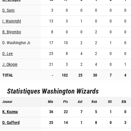
D. Saric
3
0
0
0
0
0
I. Wainright
13
3
1
0
0
0
B. Biyombo
8
0
0
2
0
0
D. Washington Jr.
17
10
2
2
1
0
D. Lee
25
8
4
2
0
0
J. Okogie
21
3
2
4
0
1
TOTAL
-
102
25
30
7
4
Statistiques
Washington Wizards
Joueur
Min
Pts
Ast
Reb
Stl
Blk
K. Kuzma
36
22
7
5
1
0
D. Gafford
25
14
1
8
0
3