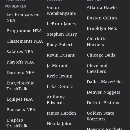
POPULAIRES
Victor
Atlanta Hawks
Wembanyama
Les Français en
Boston Celtics
NBA
LeBron James
Brooklyn Nets
Programme NBA
Stephen Curry
Charlotte
Classements NBA
Rudy Gobert
Hornets
Salaires NBA
Kevin Durant
Chicago Bulls
Playoffs NBA
Ja Morant
Cleveland
Cavaliers
Dossiers NBA
Kyrie Irving
Dallas Mavericks
Encyclopédie
Luka Doncic
TrashTalk
Denver Nuggets
Anthony
Équipes NBA
Edwards
Detroit Pistons
Podcasts NBA
James Harden
Golden State
Warriors
L'Apéro
Nikola Jokic
TrashTalk
Houston Rockets