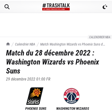
CALENDRIER NBA
TrashTalk Actu NBA
Calendrier NBA
Match
Washington Wizards
vs
Phoenix Suns
du
Match du
28 décembre 2022
:
28/12/2022
Washington Wizards
vs
Phoenix
Suns
29 décembre 2022 01:00
FR
PHOENIX SUNS
WASHINGTON WIZARDS