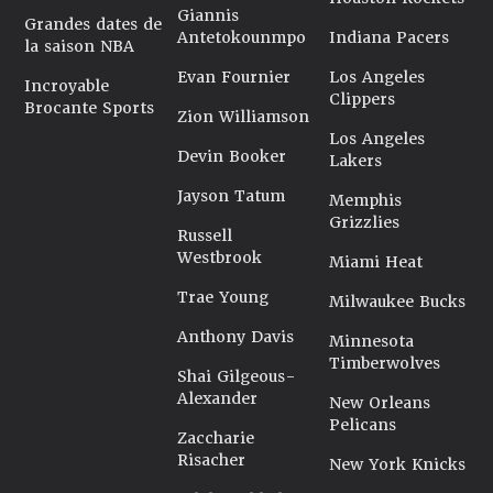
Giannis
Grandes dates de
Antetokounmpo
Indiana Pacers
la saison NBA
Evan Fournier
Los Angeles
Incroyable
Clippers
Brocante Sports
Zion Williamson
Los Angeles
Devin Booker
Lakers
Jayson Tatum
Memphis
Grizzlies
Russell
Westbrook
Miami Heat
Trae Young
Milwaukee Bucks
Anthony Davis
Minnesota
Timberwolves
Shai Gilgeous-
Alexander
New Orleans
Pelicans
Zaccharie
Risacher
New York Knicks