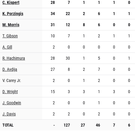
C. Kispert
28
7
1
1
1
0
K. Porzingis
34
22
2
6
1
1
M. Morris
31
12
8
6
0
0
T. Gibson
10
7
1
2
1
1
A. Gill
2
0
0
0
0
0
R. Hachimura
28
30
1
5
0
1
D. Avdija
27
8
2
7
0
0
V. Carey Jr.
2
0
1
2
0
0
D. Wright
15
3
3
1
3
0
J. Goodwin
2
0
0
1
0
0
J. Davis
2
2
0
2
0
0
TOTAL
-
127
27
46
7
6