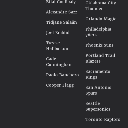
Bilal Coulibaly
Oklahoma City
Thunder
Alexandre Sarr
Orlando Magic
Tidjane Salaün
Philadelphia
Joel Embiid
76ers
Tyrese
Phoenix Suns
Haliburton
Portland Trail
Cade
Blazers
Cunningham
Sacramento
Paolo Banchero
Kings
Cooper Flagg
San Antonio
Spurs
Seattle
Supersonics
Toronto Raptors