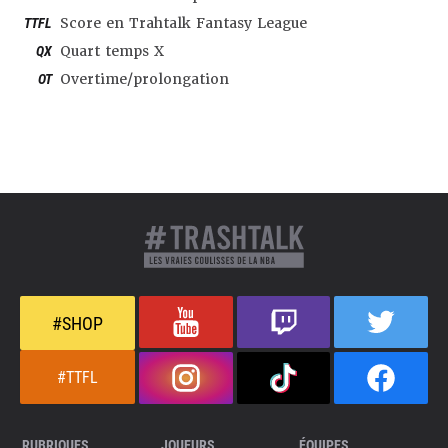
TTFL
Score en Trahtalk Fantasy League
QX
Quart temps X
OT
Overtime/prolongation
#SHOP
#TTFL
RUBRIQUES
JOUEURS
ÉQUIPES