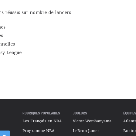
s réussis sur nombre de lancers
ncs
es
nnelles
asy League
RUBRIQUES POPULAIRES
JOUEURS
ÉQUIPES
Les Français en NBA
Victor Wembanyama
Atlant
Programme NBA
LeBron James
Boston