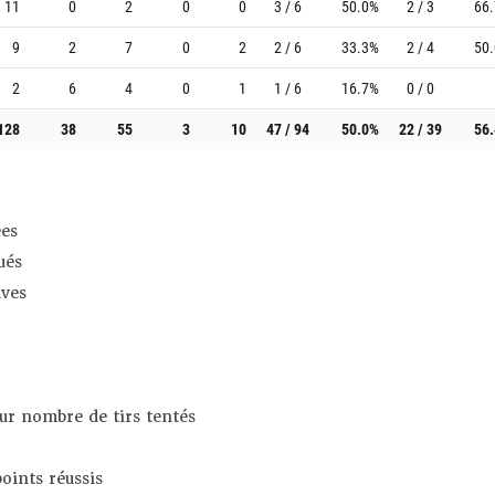
11
0
2
0
0
3 / 6
50.0%
2 / 3
66
9
2
7
0
2
2 / 6
33.3%
2 / 4
50
2
6
4
0
1
1 / 6
16.7%
0 / 0
128
38
55
3
10
47 / 94
50.0%
22 / 39
56
es
ués
ives
sur nombre de tirs tentés
oints réussis