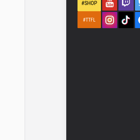
#SHOP
#TTFL