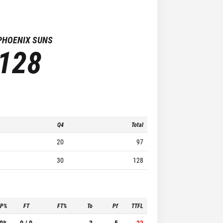
PHOENIX SUNS
128
Q4
Total
20
97
30
128
3P%
FT
FT%
To
Pf
TTFL
.0%
0 / 0
-
3
5
22