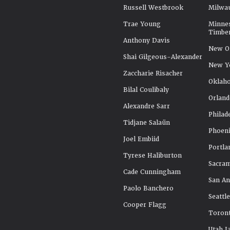
Russell Westbrook
Milwa
Trae Young
Minne
Timbe
Anthony Davis
New Or
Shai Gilgeous-Alexander
New Y
Zaccharie Risacher
Oklah
Bilal Coulibaly
Orland
Alexandre Sarr
Philad
Tidjane Salaün
Phoeni
Joel Embiid
Portla
Tyrese Haliburton
Sacra
Cade Cunningham
San An
Paolo Banchero
Seattl
Cooper Flagg
Toront
Utah J