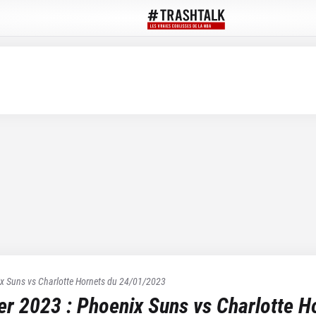
x Suns
vs
Charlotte Hornets
du
24/01/2023
ier 2023
:
Phoenix Suns
vs
Charlotte H