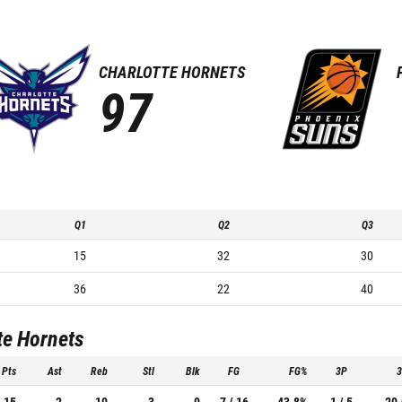
CHARLOTTE HORNETS
97
Q1
Q2
Q3
15
32
30
36
22
40
te Hornets
Pts
Ast
Reb
Stl
Blk
FG
FG%
3P
15
2
10
3
0
7 / 16
43.8%
1 / 5
20