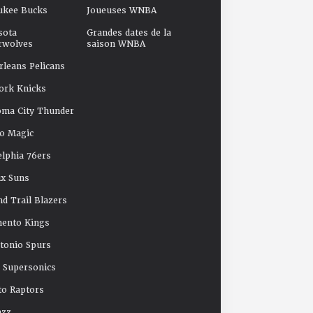
ukee Bucks
Joueuses WNBA
sota
Grandes dates de la
rwolves
saison WNBA
leans Pelicans
ork Knicks
oma City Thunder
o Magic
elphia 76ers
x Suns
nd Trail Blazers
mento Kings
tonio Spurs
e Supersonics
o Raptors
azz