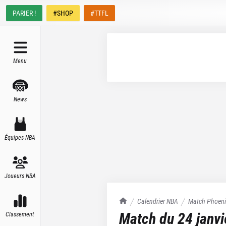
PARIER !
#SHOP
#TTFL
Menu
News
Équipes NBA
Joueurs NBA
TrashTalk Actu NBA
Calendrier NBA
Match
Phoeni
Match du
24 janv
Classement