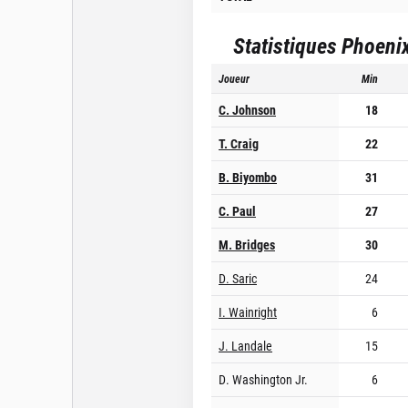
Statistiques
Phoeni
Joueur
Min
C. Johnson
18
T. Craig
22
B. Biyombo
31
C. Paul
27
M. Bridges
30
D. Saric
24
I. Wainright
6
J. Landale
15
D. Washington Jr.
6