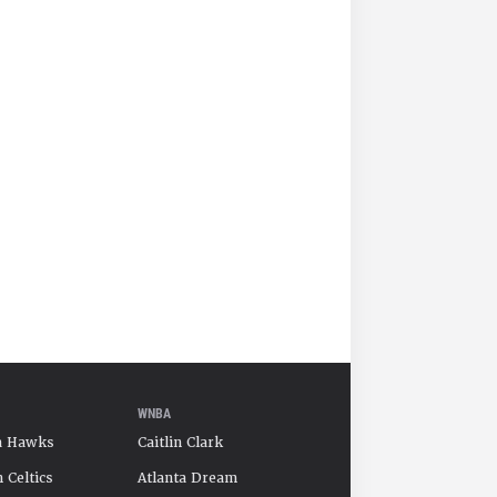
WNBA
a Hawks
Caitlin Clark
 Celtics
Atlanta Dream