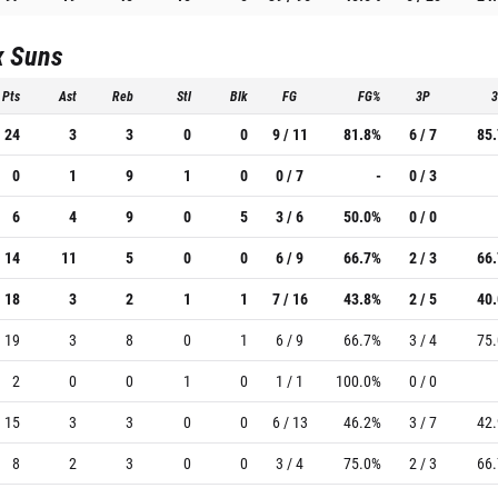
x Suns
Pts
Ast
Reb
Stl
Blk
FG
FG%
3P
24
3
3
0
0
9 / 11
81.8%
6 / 7
85
0
1
9
1
0
0 / 7
-
0 / 3
6
4
9
0
5
3 / 6
50.0%
0 / 0
14
11
5
0
0
6 / 9
66.7%
2 / 3
66
18
3
2
1
1
7 / 16
43.8%
2 / 5
40
19
3
8
0
1
6 / 9
66.7%
3 / 4
75
2
0
0
1
0
1 / 1
100.0%
0 / 0
15
3
3
0
0
6 / 13
46.2%
3 / 7
42
8
2
3
0
0
3 / 4
75.0%
2 / 3
66