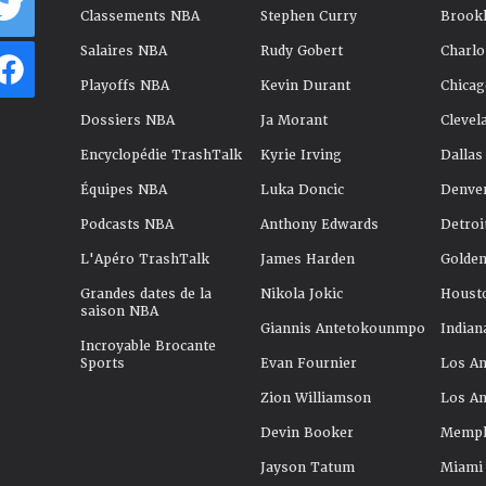
Classements NBA
Stephen Curry
Brookl
Salaires NBA
Rudy Gobert
Charlo
Playoffs NBA
Kevin Durant
Chicag
Dossiers NBA
Ja Morant
Clevel
Encyclopédie TrashTalk
Kyrie Irving
Dallas
Équipes NBA
Luka Doncic
Denve
Podcasts NBA
Anthony Edwards
Detroi
L'Apéro TrashTalk
James Harden
Golden
Grandes dates de la
Nikola Jokic
Houst
saison NBA
Giannis Antetokounmpo
Indian
Incroyable Brocante
Sports
Evan Fournier
Los An
Zion Williamson
Los An
Devin Booker
Memphi
Jayson Tatum
Miami