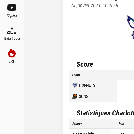
25 janvier 2023 03:00
FR
L'Apéro
Statistiques
Hot
Score
Team
HORNETS
SUNS
Statistiques
Charlot
Joueur
Min
J. McDaniels
34