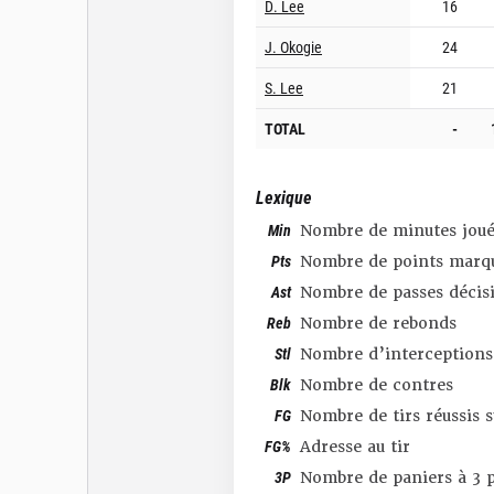
D. Lee
16
J. Okogie
24
S. Lee
21
TOTAL
-
Lexique
Min
Nombre de minutes joué
Pts
Nombre de points marq
Ast
Nombre de passes décis
Reb
Nombre de rebonds
Stl
Nombre d’interceptions
Blk
Nombre de contres
FG
Nombre de tirs réussis 
FG%
Adresse au tir
3P
Nombre de paniers à 3 p