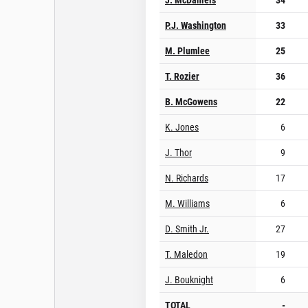
P.J. Washington
33
M. Plumlee
25
T. Rozier
36
B. McGowens
22
K. Jones
6
J. Thor
9
N. Richards
17
M. Williams
6
D. Smith Jr.
27
T. Maledon
19
J. Bouknight
6
TOTAL
-