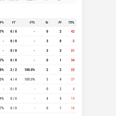
3P%
FT
FT%
To
Pf
TTFL
.7%
0 / 0
-
0
2
42
-
0 / 0
-
3
0
-2
-
0 / 0
-
3
3
21
.7%
0 / 0
-
0
1
34
.0%
2 / 2
100.0%
2
2
22
.0%
4 / 4
100.0%
3
4
37
-
0 / 0
-
0
2
4
.9%
0 / 0
-
4
5
15
.7%
0 / 0
-
0
1
16