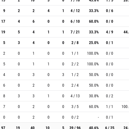
9
2
2
4
1
4 / 12
33.3%
0 / 6
17
4
6
0
0
6 / 10
60.0%
0 / 0
19
5
4
1
1
7 / 21
33.3%
4 / 9
44
5
3
4
0
0
2 / 8
25.0%
0 / 1
2
0
1
0
0
1 / 1
100.0%
0 / 0
5
0
1
1
0
2 / 2
100.0%
0 / 0
4
0
3
0
3
1 / 2
50.0%
0 / 0
6
0
2
0
0
2 / 4
50.0%
0 / 0
8
3
3
1
0
4 / 13
30.8%
0 / 2
7
0
2
0
0
3 / 5
60.0%
1 / 1
100
0
0
2
0
0
0 / 2
-
0 / 1
97
19
40
10
5
39 / 96
40.6%
6 / 25
24