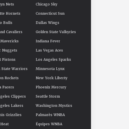
yn Nets
Chicago Sky
tte Hornets
Connecticut Sun
o Bulls
Dallas Wings
and Cavaliers
Golden State Valkyries
 Mavericks
Indiana Fever
r Nuggets
Las Vegas Aces
t Pistons
Los Angeles Sparks
 State Warriors
Minnesota Lynx
on Rockets
New York Liberty
a Pacers
Phoenix Mercury
geles Clippers
Seattle Storm
geles Lakers
Washington Mystics
s Grizzlies
Palmarès WNBA
 Heat
Équipes WNBA