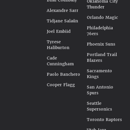
Bilal Coulibaly
Oklahoma City
Thunder
Alexandre Sarr
Orlando Magic
Tidjane Salaün
Philadelphia
Joel Embiid
76ers
Tyrese
Phoenix Suns
Haliburton
Portland Trail
Cade
Blazers
Cunningham
Sacramento
Paolo Banchero
Kings
Cooper Flagg
San Antonio
Spurs
Seattle
Supersonics
Toronto Raptors