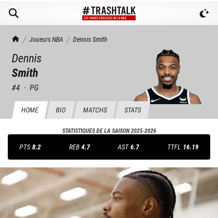
TrashTalk Actu NBA
Joueurs NBA
Dennis
Smith
Dennis
Smith
#
4
·
PG
HOME
BIO
MATCHS
STATS
STATISTIQUES DE LA SAISON
2025-2026
PTS
8.2
REB
4.7
AST
6.7
TTFL
16.19