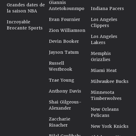
NBA. Un sacré fail pour quelqu’un qui, rappelons-le, a été
Giannis
Grandes dates de
choisi à la Draft avant des All-Stars comme Donovan
Antetokounmpo
Indiana Pacers
la saison NBA
Mitchell ou Bam Adebayo. Deux joueurs confirmés tandis
Evan Fournier
Los Angeles
que Dennis Smith Jr. continue les aller-retours entre
Incroyable
Clippers
espoir et déception.
Brocante Sports
Zion Williamson
Alors qu’il pensait trouver une place aux Dallas Mavericks
Los Angeles
pour la saison 2025-26 après une pige au Real de Madrid,
Devin Booker
Lakers
Dennis Smith Jr. a finalement été coupé. Il tente
Jayson Tatum
désormais de rebondir en NBA G-League, au sein des
Memphis
Wisconsin Herds, la franchise affiliée aux Milwaukee
Grizzlies
Russell
Bucks.
Westbrook
Miami Heat
Dernière mise à jour le 12/01/2026
Trae Young
Milwaukee Bucks
Anthony Davis
Minnesota
Timberwolves
Shai Gilgeous-
Alexander
New Orleans
Pelicans
Zaccharie
Risacher
New York Knicks