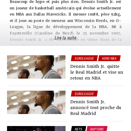
Beaucoup de hype et puis plus rien. Dennis Smith Jr. est
un joueur de basketball américain qui évolue actuellement
en NBA aux Dallas Mavericks. Il mesure 1m88, pèse 92kg,
et il joue au poste de meneur aux Wisconsin Herds, en G-
League, la ligue de développement de la NBA. Né à
Fayetteville (Caroline du Nord) le 25 novembre 1997,
Lire la suite
Dennis Smith Jr. a été sélectionné en 9ème choix de la
Draft NBA 2017 par les Dallas Mavericks et a participé à
sept saisons en NBA dans sa carrière. Il a porté les
EUROLEAGUE
HORS NBA
maillots des Dallas Mavericks, des New York Knicks, des
Detroit Pistons, des Portland Trail Blazers, des Charlotte
Dennis Smith Jr. quitte
Hornets et des Brooklyn Nets en NBA. Il est également
le Real Madrid et vise un
passé par le Real de Madrid (Espagne) en Liga ACB.
retour en NBA
Dennis Smith Jr. est un meneur au style de jeu explosif.
Peu porté sur le shoot extérieur (30% d’adresse à 3-
EUROLEAGUE
points en carrière), Smith utilise plutôt ses qualités
Dennis Smith Jr.
athlétiques et sa vitesse pour déborder les défenseurs
annoncé tout proche du
adverses et attaquer le cercle. Dennis Smith Jr. a prouvé
Real Madrid
depuis ses débuts en NBA qu’il était un féroce dunkeur,
quelqu’un qui peut remplir du Top 10 au petit matin. Sans
être un gestionnaire élite, Dennis Smith Jr. est capable de
NETS
RAPTORS