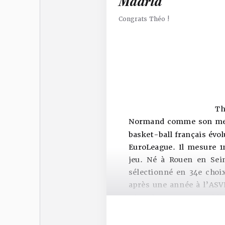
Madrid
Congrats Théo !
Th
Normand comme son ment
basket-ball français évo
EuroLeague. Il mesure 1
jeu. Né à Rouen en Sei
sélectionné en 34e choix
après une année à l’ASV
Thunder et a participé à
Théo M
Théo Maledon est un mene