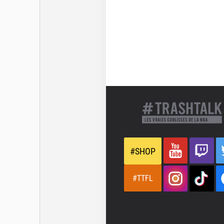
#SHOP
#TTFL