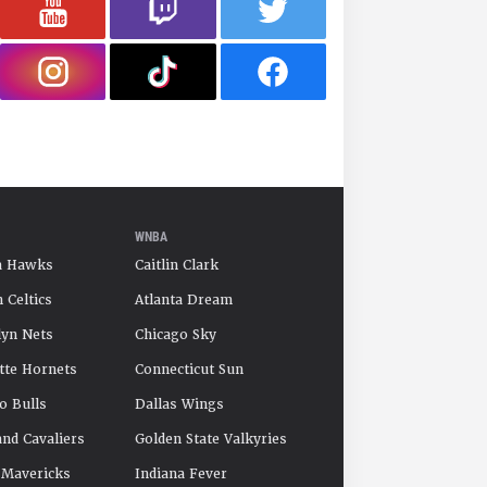
WNBA
a Hawks
Caitlin Clark
 Celtics
Atlanta Dream
yn Nets
Chicago Sky
tte Hornets
Connecticut Sun
o Bulls
Dallas Wings
and Cavaliers
Golden State Valkyries
 Mavericks
Indiana Fever