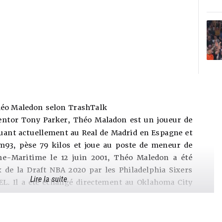
éo Maledon selon TrashTalk
or Tony Parker, Théo Maladon est un joueur de
luant actuellement au Real de Madrid en Espagne et
m93, pèse 79 kilos et joue au poste de meneur de
ne-Maritime le 12 juin 2001, Théo Maledon a été
 de la Draft NBA 2020 par les Philadelphia Sixers
Lire la suite
EL. Il a été échangé directement au Oklahoma City
 4 saisons en NBA.
aledon, le meneur de jeu offensif
ur de jeu porté vers l’offensive. Si la France a la