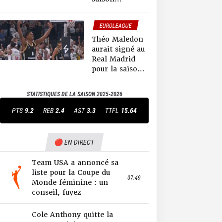
prochaine
selon Tony
EUROLEAGUE
Parker
Théo Maledon
aurait signé au
Real Madrid
pour la saison
prochaine !
STATISTIQUES DE LA SAISON
2025-2026
PTS
9.2
REB
2.4
AST
3.3
TTFL
15.64
🔴 EN DIRECT
Team USA a annoncé sa
liste pour la Coupe du
07:49
Monde féminine : un
conseil, fuyez
Cole Anthony quitte la