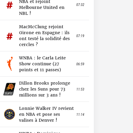
NBA et rejoint
07:32
Melbourne United en
NBL !
MacMcClung rejoint
Girone en Espagne : ils
07:19
ont testé la solidité des
cercles ?
WNBA : le Carla Leite
Show continue (27
06:59
points et 11 passes)
Dillon Brooks prolonge
chez les Suns pour 73
11:53
millions sur 3 ans !
Lonnie Walker IV revient
en NBA et pose ses
11:14
valises à Denver !