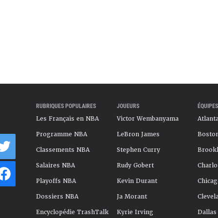
RUBRIQUES POPULAIRES
JOUEURS
ÉQUIPES
Les Français en NBA
Victor Wembanyama
Atlant
Programme NBA
LeBron James
Boston
Classements NBA
Stephen Curry
Brookl
Salaires NBA
Rudy Gobert
Charlo
Playoffs NBA
Kevin Durant
Chicag
Dossiers NBA
Ja Morant
Clevel
Encyclopédie TrashTalk
Kyrie Irving
Dallas