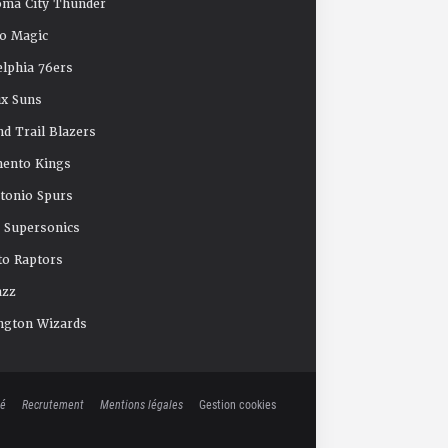
oma City Thunder
o Magic
elphia 76ers
x Suns
nd Trail Blazers
mento Kings
tonio Spurs
e Supersonics
o Raptors
azz
ngton Wizards
té
Recrutement
Mentions légales
Gestion cookies