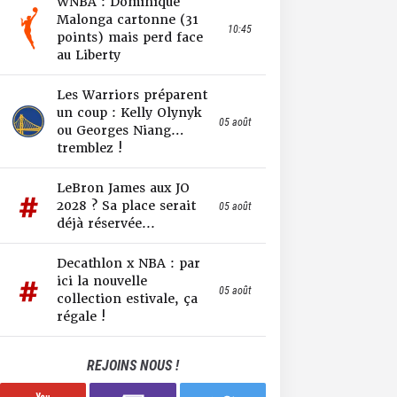
WNBA : Dominique
Malonga cartonne (31
10:45
points) mais perd face
au Liberty
Les Warriors préparent
un coup : Kelly Olynyk
05 août
ou Georges Niang…
tremblez !
LeBron James aux JO
2028 ? Sa place serait
05 août
déjà réservée...
Decathlon x NBA : par
ici la nouvelle
05 août
collection estivale, ça
régale !
REJOINS NOUS !