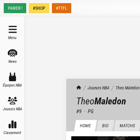
PARIER !
#SHOP
#TTFL
Menu
News
Équipes NBA
TrashTalk Actu NBA
Joueurs NBA
Theo
Maledon
Theo
Maledon
Joueurs NBA
#
9
·
PG
HOME
BIO
MATCHS
Classement