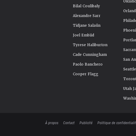
Oklah
Bilal Coulibaly
Orland
Alexandre Sarr
Philad
Tidjane Salaün
Phoeni
Joel Embiid
Portla
Tyrese Haliburton
Sacra
Cade Cunningham
San An
Paolo Banchero
Seattl
Cooper Flagg
Toront
Utah J
Washi
À propos
Contact
Publicité
Politique de confidentiali