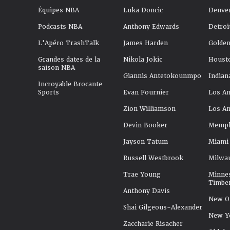
Équipes NBA
Luka Doncic
Denve
Podcasts NBA
Anthony Edwards
Detroi
L'Apéro TrashTalk
James Harden
Golden
Grandes dates de la
Nikola Jokic
Houst
saison NBA
Giannis Antetokounmpo
Indian
Incroyable Brocante
Sports
Evan Fournier
Los An
Zion Williamson
Los An
Devin Booker
Memphi
Jayson Tatum
Miami
Russell Westbrook
Milwa
Trae Young
Minne
Timbe
Anthony Davis
New Or
Shai Gilgeous-Alexander
New Y
Zaccharie Risacher