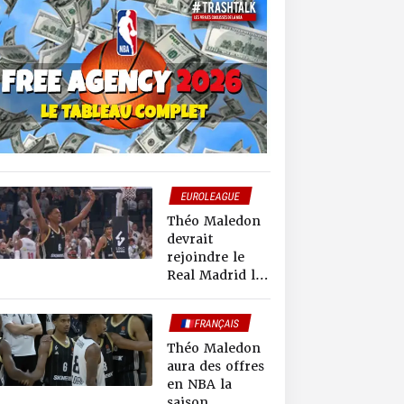
EUROLEAGUE
🇫🇷FRANCE
Théo Maledon
HORS NBA
devrait
rejoindre le
Real Madrid la
saison
prochaine
🇫🇷FRANÇAIS
Théo Maledon
aura des offres
en NBA la
saison