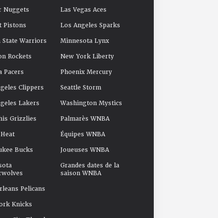
r Nuggets
Las Vegas Aces
t Pistons
Los Angeles Sparks
 State Warriors
Minnesota Lynx
on Rockets
New York Liberty
a Pacers
Phoenix Mercury
geles Clippers
Seattle Storm
geles Lakers
Washington Mystics
s Grizzlies
Palmarès WNBA
 Heat
Équipes WNBA
ukee Bucks
Joueuses WNBA
sota
Grandes dates de la
rwolves
saison WNBA
leans Pelicans
ork Knicks