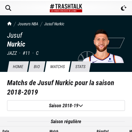
TrashTalk Actu NBA
Joueurs NBA
Jusuf
Nurkic
Jusuf
Nurkic
JAZZ
·
#
11
·
C
HOME
BIO
MATCHS
STATS
Matchs de
Jusuf Nurkic
pour la saison
2018-2019
Saison 2018-19
Saison régulière
Date
Match
Résultat
M