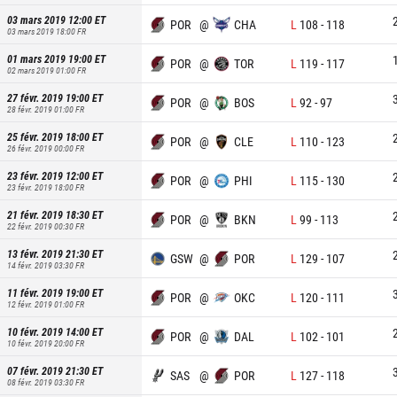
03 mars 2019 12:00
ET
POR
@
CHA
L
108
-
118
03 mars 2019 18:00
FR
01 mars 2019 19:00
ET
POR
@
TOR
L
119
-
117
02 mars 2019 01:00
FR
27 févr. 2019 19:00
ET
POR
@
BOS
L
92
-
97
28 févr. 2019 01:00
FR
25 févr. 2019 18:00
ET
POR
@
CLE
L
110
-
123
26 févr. 2019 00:00
FR
23 févr. 2019 12:00
ET
POR
@
PHI
L
115
-
130
23 févr. 2019 18:00
FR
21 févr. 2019 18:30
ET
POR
@
BKN
L
99
-
113
22 févr. 2019 00:30
FR
13 févr. 2019 21:30
ET
GSW
@
POR
L
129
-
107
14 févr. 2019 03:30
FR
11 févr. 2019 19:00
ET
POR
@
OKC
L
120
-
111
12 févr. 2019 01:00
FR
10 févr. 2019 14:00
ET
POR
@
DAL
L
102
-
101
10 févr. 2019 20:00
FR
07 févr. 2019 21:30
ET
SAS
@
POR
L
127
-
118
08 févr. 2019 03:30
FR