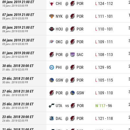
09 janv. 2019 21:00
ET
CHI
@
POR
L
124
-
112
10 janv. 2019 03:00
FR
07 janv. 2019 21:00
ET
NYK
@
POR
L
111
-
101
08 janv. 2019 03:00
FR
05 janv. 2019 21:00
ET
HOU
@
POR
L
110
-
101
06 janv. 2019 03:00
FR
04 janv. 2019 21:30
ET
OKC
@
POR
L
109
-
111
05 janv. 2019 03:30
FR
01 janv. 2019 20:00
ET
POR
@
SAC
L
108
-
113
02 janv. 2019 02:00
FR
30 déc. 2018 20:00
ET
PHI
@
POR
L
129
-
95
31 déc. 2018 02:00
FR
29 déc. 2018 21:00
ET
GSW
@
POR
L
105
-
115
30 déc. 2018 03:00
FR
27 déc. 2018 21:30
ET
POR
@
GSW
L
109
-
110
28 déc. 2018 03:30
FR
25 déc. 2018 21:30
ET
UTA
vs
POR
W
117
-
96
26 déc. 2018 03:30
FR
23 déc. 2018 20:00
ET
DAL
@
POR
L
121
-
118
24 déc. 2018 02:00
FR
21 déc. 2018 21:00
ET