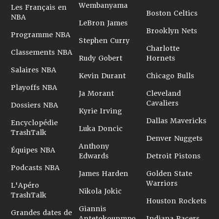
Wembanyama
Les Français en
Boston Celtics
NBA
LeBron James
Brooklyn Nets
Programme NBA
Stephen Curry
Charlotte
Classements NBA
Rudy Gobert
Hornets
Salaires NBA
Kevin Durant
Chicago Bulls
Playoffs NBA
Ja Morant
Cleveland
Cavaliers
Dossiers NBA
Kyrie Irving
Dallas Mavericks
Encyclopédie
Luka Doncic
TrashTalk
Denver Nuggets
Anthony
Équipes NBA
Edwards
Detroit Pistons
Podcasts NBA
James Harden
Golden State
Warriors
L'Apéro
Nikola Jokic
TrashTalk
Houston Rockets
Giannis
Grandes dates de
Antetokounmpo
Indiana Pacers