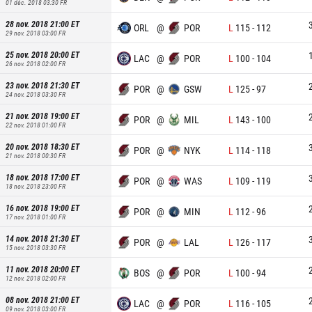
01 déc. 2018 03:30
FR
28 nov. 2018 21:00
ET
ORL
@
POR
L
115
-
112
29 nov. 2018 03:00
FR
25 nov. 2018 20:00
ET
LAC
@
POR
L
100
-
104
26 nov. 2018 02:00
FR
23 nov. 2018 21:30
ET
POR
@
GSW
L
125
-
97
24 nov. 2018 03:30
FR
21 nov. 2018 19:00
ET
POR
@
MIL
L
143
-
100
22 nov. 2018 01:00
FR
20 nov. 2018 18:30
ET
POR
@
NYK
L
114
-
118
21 nov. 2018 00:30
FR
18 nov. 2018 17:00
ET
POR
@
WAS
L
109
-
119
18 nov. 2018 23:00
FR
16 nov. 2018 19:00
ET
POR
@
MIN
L
112
-
96
17 nov. 2018 01:00
FR
14 nov. 2018 21:30
ET
POR
@
LAL
L
126
-
117
15 nov. 2018 03:30
FR
11 nov. 2018 20:00
ET
BOS
@
POR
L
100
-
94
12 nov. 2018 02:00
FR
08 nov. 2018 21:00
ET
LAC
@
POR
L
116
-
105
09 nov. 2018 03:00
FR