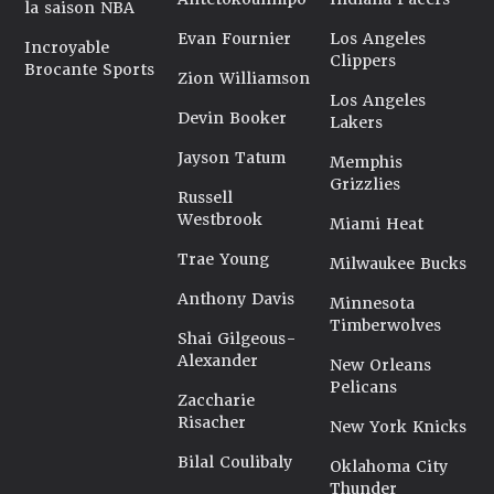
la saison NBA
Evan Fournier
Los Angeles
Incroyable
Clippers
Brocante Sports
Zion Williamson
Los Angeles
Devin Booker
Lakers
Jayson Tatum
Memphis
Grizzlies
Russell
Westbrook
Miami Heat
Trae Young
Milwaukee Bucks
Anthony Davis
Minnesota
Timberwolves
Shai Gilgeous-
Alexander
New Orleans
Pelicans
Zaccharie
Risacher
New York Knicks
Bilal Coulibaly
Oklahoma City
Thunder