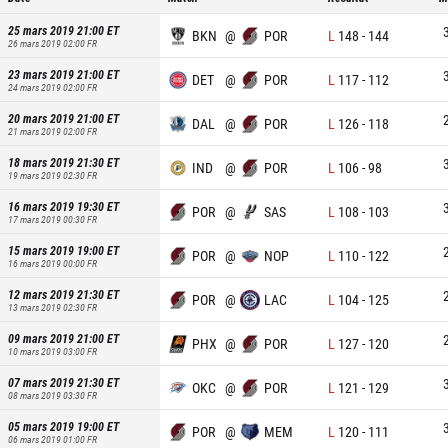
25 mars 2019 21:00
ET
BKN
@
POR
L
148
-
144
26 mars 2019 02:00
FR
23 mars 2019 21:00
ET
DET
@
POR
L
117
-
112
24 mars 2019 02:00
FR
20 mars 2019 21:00
ET
DAL
@
POR
L
126
-
118
21 mars 2019 02:00
FR
18 mars 2019 21:30
ET
IND
@
POR
L
106
-
98
19 mars 2019 02:30
FR
16 mars 2019 19:30
ET
POR
@
SAS
L
108
-
103
17 mars 2019 00:30
FR
15 mars 2019 19:00
ET
POR
@
NOP
L
110
-
122
16 mars 2019 00:00
FR
12 mars 2019 21:30
ET
POR
@
LAC
L
104
-
125
13 mars 2019 02:30
FR
09 mars 2019 21:00
ET
PHX
@
POR
L
127
-
120
10 mars 2019 03:00
FR
07 mars 2019 21:30
ET
OKC
@
POR
L
121
-
129
08 mars 2019 03:30
FR
05 mars 2019 19:00
ET
POR
@
MEM
L
120
-
111
06 mars 2019 01:00
FR