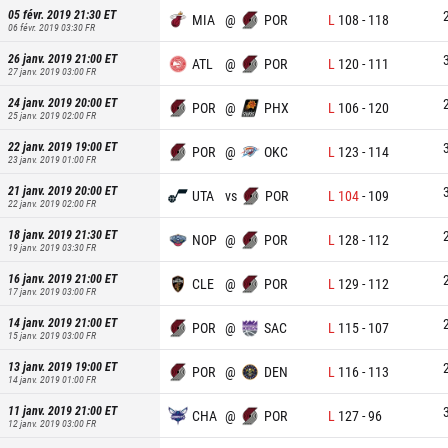
05 févr. 2019 21:30
ET
MIA
@
POR
L
108
-
118
06 févr. 2019 03:30
FR
26 janv. 2019 21:00
ET
ATL
@
POR
L
120
-
111
27 janv. 2019 03:00
FR
24 janv. 2019 20:00
ET
POR
@
PHX
L
106
-
120
25 janv. 2019 02:00
FR
22 janv. 2019 19:00
ET
POR
@
OKC
L
123
-
114
23 janv. 2019 01:00
FR
21 janv. 2019 20:00
ET
UTA
vs
POR
L
104
-
109
22 janv. 2019 02:00
FR
18 janv. 2019 21:30
ET
NOP
@
POR
L
128
-
112
19 janv. 2019 03:30
FR
16 janv. 2019 21:00
ET
CLE
@
POR
L
129
-
112
17 janv. 2019 03:00
FR
14 janv. 2019 21:00
ET
POR
@
SAC
L
115
-
107
15 janv. 2019 03:00
FR
13 janv. 2019 19:00
ET
POR
@
DEN
L
116
-
113
14 janv. 2019 01:00
FR
11 janv. 2019 21:00
ET
CHA
@
POR
L
127
-
96
12 janv. 2019 03:00
FR