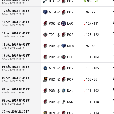
UTA
@
POR
W
90
-
120
22 déc. 2018 03:00
FR
19 déc. 2018 21:00
ET
MEM
@
POR
L
99
-
92
20 déc. 2018 03:00
FR
17 déc. 2018 21:30
ET
POR
@
LAC
L
127
-
131
18 déc. 2018 03:30
FR
14 déc. 2018 21:00
ET
TOR
@
POR
L
128
-
122
15 déc. 2018 03:00
FR
12 déc. 2018 19:00
ET
POR
@
MEM
L
92
-
83
13 déc. 2018 01:00
FR
11 déc. 2018 19:00
ET
POR
@
HOU
L
111
-
104
12 déc. 2018 01:00
FR
08 déc. 2018 21:00
ET
MIN
@
POR
L
113
-
105
09 déc. 2018 03:00
FR
06 déc. 2018 21:00
ET
PHX
@
POR
L
108
-
86
07 déc. 2018 03:00
FR
04 déc. 2018 19:30
ET
POR
@
DAL
L
111
-
102
05 déc. 2018 01:30
FR
02 déc. 2018 18:00
ET
POR
@
SAS
L
131
-
118
03 déc. 2018 00:00
FR
30 nov. 2018 21:30
ET
DEN
@
POR
L
112
-
113