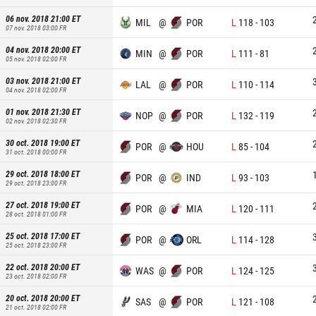
06 nov. 2018 21:00
ET
MIL
@
POR
L
118
-
103
07 nov. 2018 03:00
FR
04 nov. 2018 20:00
ET
MIN
@
POR
L
111
-
81
05 nov. 2018 02:00
FR
03 nov. 2018 21:00
ET
LAL
@
POR
L
110
-
114
04 nov. 2018 02:00
FR
01 nov. 2018 21:30
ET
NOP
@
POR
L
132
-
119
02 nov. 2018 02:30
FR
30 oct. 2018 19:00
ET
POR
@
HOU
L
85
-
104
31 oct. 2018 00:00
FR
29 oct. 2018 18:00
ET
POR
@
IND
L
93
-
103
29 oct. 2018 23:00
FR
27 oct. 2018 19:00
ET
POR
@
MIA
L
120
-
111
28 oct. 2018 01:00
FR
25 oct. 2018 17:00
ET
POR
@
ORL
L
114
-
128
25 oct. 2018 23:00
FR
22 oct. 2018 20:00
ET
WAS
@
POR
L
124
-
125
23 oct. 2018 02:00
FR
20 oct. 2018 20:00
ET
SAS
@
POR
L
121
-
108
21 oct. 2018 02:00
FR