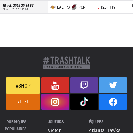
18 oct. 2018 20:30
ET
LAL
@
POR
L
128
-
119
19 oct. 2018 02:30
FR
#SHOP
#TTFL
RUBRIQUES
JOUEURS
ÉQUIPES
POPULAIRES
Victor
Atlanta Hawks