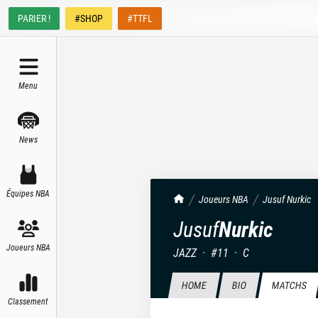
PARIER !
#SHOP
#TTFL
Menu
News
Équipes NBA
TrashTalk Actu NBA
Joueurs NBA
Jusuf
Nurkic
Jusuf
Nurkic
Joueurs NBA
JAZZ
·
#
11
·
C
HOME
BIO
MATCHS
Classement