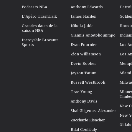
Podcasts NBA
Anthony Edwards
Detroi
L'Apéro TrashTalk
James Harden
Golden
Grandes dates de la
Nikola Jokic
Houst
saison NBA
Giannis Antetokounmpo
Indian
Incroyable Brocante
Sports
Evan Fournier
Los An
Zion Williamson
Los An
Devin Booker
Memphi
Jayson Tatum
Miami
Russell Westbrook
Milwa
Trae Young
Minne
Timbe
Anthony Davis
New Or
Shai Gilgeous-Alexander
New Y
Zaccharie Risacher
Oklah
Bilal Coulibaly