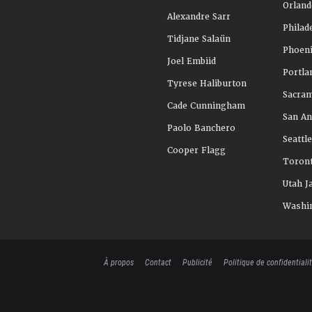
Orland
Alexandre Sarr
Philad
Tidjane Salaün
Phoeni
Joel Embiid
Portla
Tyrese Haliburton
Sacra
Cade Cunningham
San An
Paolo Banchero
Seattl
Cooper Flagg
Toront
Utah J
Washi
À propos
Contact
Publicité
Politique de confidentiali