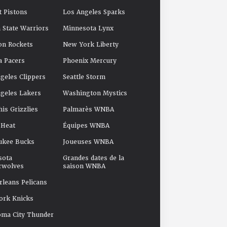
t Pistons
Los Angeles Sparks
 State Warriors
Minnesota Lynx
on Rockets
New York Liberty
a Pacers
Phoenix Mercury
geles Clippers
Seattle Storm
geles Lakers
Washington Mystics
s Grizzlies
Palmarès WNBA
 Heat
Équipes WNBA
ukee Bucks
Joueuses WNBA
sota
Grandes dates de la
rwolves
saison WNBA
leans Pelicans
ork Knicks
oma City Thunder