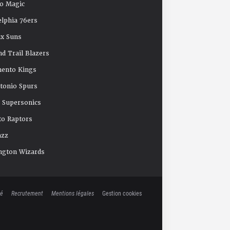
o Magic
elphia 76ers
x Suns
nd Trail Blazers
mento Kings
tonio Spurs
e Supersonics
o Raptors
azz
ngton Wizards
té
Recrutement
Mentions légales
Gestion cookies