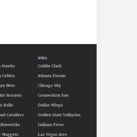
WNBA
a Hawks
Caitlin Clark
 Celtics
Atlanta Dream
yn Nets
Chicago Sky
tte Hornets
Connecticut Sun
o Bulls
Dallas Wings
and Cavaliers
Golden State Valkyries
 Mavericks
Indiana Fever
r Nuggets
Las Vegas Aces