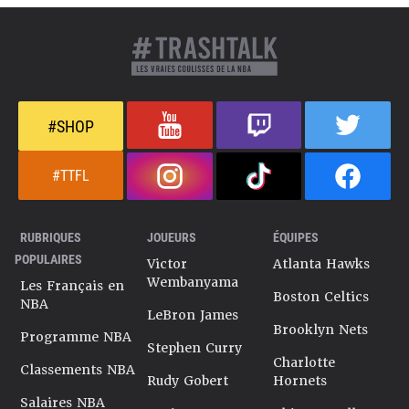
#SHOP
#TTFL
RUBRIQUES
JOUEURS
ÉQUIPES
POPULAIRES
Victor
Atlanta Hawks
Wembanyama
Les Français en
Boston Celtics
NBA
LeBron James
Brooklyn Nets
Programme NBA
Stephen Curry
Charlotte
Classements NBA
Rudy Gobert
Hornets
Salaires NBA