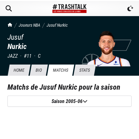
TrashTalk Actu NBA
Joueurs NBA
Jusuf
Nurkic
Jusuf
Nurkic
JAZZ
·
#
11
·
C
HOME
BIO
MATCHS
STATS
Matchs de
Jusuf Nurkic
pour la saison
Saison 2005-06