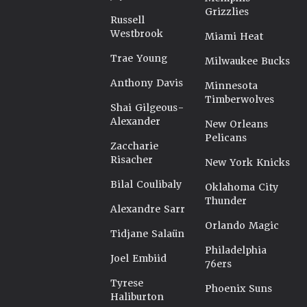
Grizzlies
Russell
Westbrook
Miami Heat
Trae Young
Milwaukee Bucks
Anthony Davis
Minnesota
Timberwolves
Shai Gilgeous-
Alexander
New Orleans
Pelicans
Zaccharie
Risacher
New York Knicks
Bilal Coulibaly
Oklahoma City
Thunder
Alexandre Sarr
Orlando Magic
Tidjane Salaün
Philadelphia
Joel Embiid
76ers
Tyrese
Phoenix Suns
Haliburton