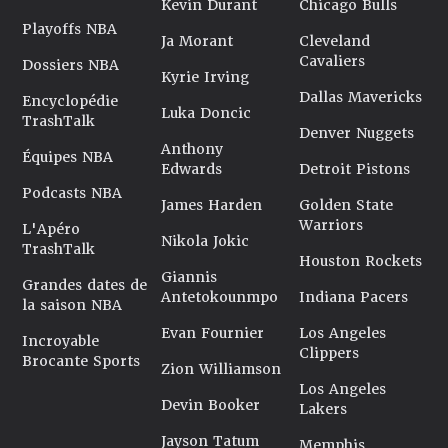
Kevin Durant
Chicago Bulls
Playoffs NBA
Ja Morant
Cleveland
Cavaliers
Dossiers NBA
Kyrie Irving
Dallas Mavericks
Encyclopédie
Luka Doncic
TrashTalk
Denver Nuggets
Anthony
Équipes NBA
Edwards
Detroit Pistons
Podcasts NBA
James Harden
Golden State
Warriors
L'Apéro
Nikola Jokic
TrashTalk
Houston Rockets
Giannis
Grandes dates de
Antetokounmpo
Indiana Pacers
la saison NBA
Evan Fournier
Los Angeles
Incroyable
Clippers
Brocante Sports
Zion Williamson
Los Angeles
Devin Booker
Lakers
Jayson Tatum
Memphis