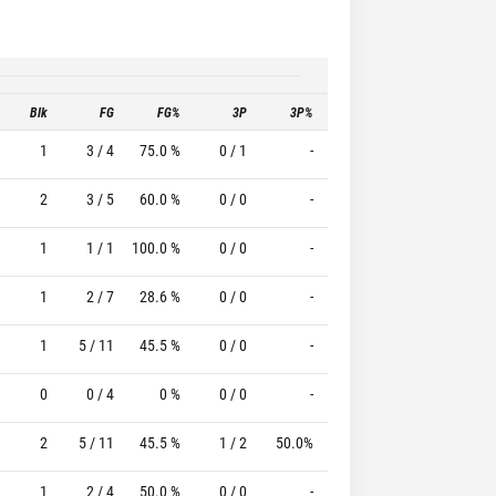
Blk
FG
FG%
3P
3P%
FT
FT%
T
1
3 / 4
75.0 %
0 / 1
-
0 / 0
0 %
2
3 / 5
60.0 %
0 / 0
-
4 / 5
80.0 %
1
1 / 1
100.0 %
0 / 0
-
1 / 2
50.0 %
1
2 / 7
28.6 %
0 / 0
-
2 / 2
100.0 %
1
5 / 11
45.5 %
0 / 0
-
1 / 3
33.3 %
0
0 / 4
0 %
0 / 0
-
2 / 2
100.0 %
2
5 / 11
45.5 %
1 / 2
50.0%
8 / 11
72.7 %
1
2 / 4
50.0 %
0 / 0
-
1 / 2
50.0 %