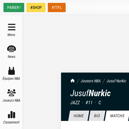
PARIER !
#SHOP
#TTFL
Menu
News
Équipes NBA
TrashTalk Actu NBA
Joueurs NBA
Jusuf
Nurkic
Jusuf
Nurkic
Joueurs NBA
JAZZ
·
#
11
·
C
HOME
BIO
MATCHS
Classement