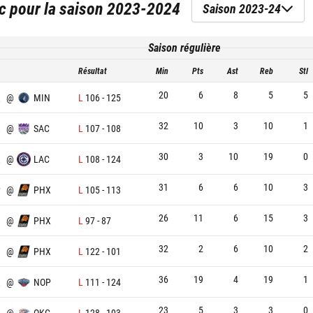
c
pour la saison
2023-2024
Saison 2023-24
Saison régulière
Résultat
Min
Pts
Ast
Reb
Stl
20
6
8
5
5
X
@
MIN
L
106
-
125
32
10
3
10
1
X
@
SAC
L
107
-
108
30
3
10
19
0
X
@
LAC
L
108
-
124
31
6
6
10
3
P
@
PHX
L
105
-
113
26
11
6
15
3
@
PHX
L
97
-
87
32
2
6
10
2
@
PHX
L
122
-
101
36
19
4
19
1
X
@
NOP
L
111
-
124
23
5
3
3
0
X
@
OKC
L
128
-
103