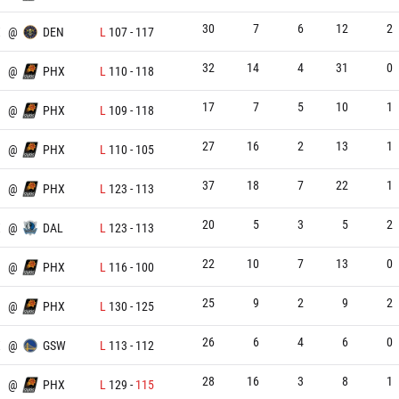
30
7
6
12
2
X
@
DEN
L
107
-
117
32
14
4
31
0
@
PHX
L
110
-
118
17
7
5
10
1
U
@
PHX
L
109
-
118
27
16
2
13
1
U
@
PHX
L
110
-
105
37
18
7
22
1
@
PHX
L
123
-
113
20
5
3
5
2
X
@
DAL
L
123
-
113
22
10
7
13
0
@
PHX
L
116
-
100
25
9
2
9
2
@
PHX
L
130
-
125
26
6
4
6
0
X
@
GSW
L
113
-
112
28
16
3
8
1
@
PHX
L
129
-
115