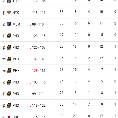
X
@
TOR
L
112
-
105
33
8
4
10
0
X
@
NYK
L
113
-
116
33
6
6
11
2
X
@
MEM
L
89
-
110
17
9
0
5
0
W
@
PHX
L
123
-
115
29
18
0
12
1
@
PHX
L
120
-
107
35
18
2
12
1
vs
PHX
L
137
-
140
23
15
4
7
1
vs
PHX
L
128
-
131
24
3
4
5
0
@
PHX
L
133
-
115
26
3
1
8
1
@
PHX
L
99
-
111
33
14
7
9
1
@
PHX
L
119
-
122
38
20
8
17
2
X
@
CHI
L
115
-
116