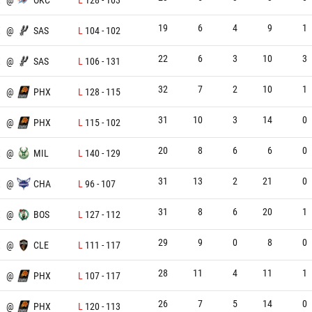
19
6
4
9
1
X
@
SAS
L
104
-
102
22
6
3
10
3
X
@
SAS
L
106
-
131
32
7
2
10
1
@
PHX
L
128
-
115
31
10
3
14
0
@
PHX
L
115
-
102
20
8
6
6
0
X
@
MIL
L
140
-
129
31
13
2
21
0
X
@
CHA
L
96
-
107
31
8
6
20
1
X
@
BOS
L
127
-
112
29
9
0
8
0
X
@
CLE
L
111
-
117
28
11
4
11
1
@
PHX
L
107
-
117
26
7
5
14
0
@
PHX
L
120
-
113