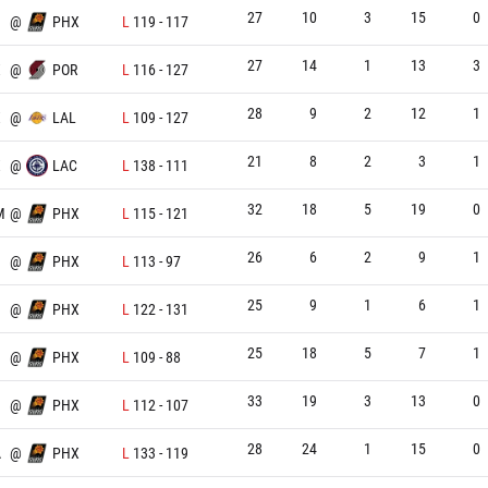
27
10
3
15
0
@
PHX
L
119
-
117
27
14
1
13
3
X
@
POR
L
116
-
127
28
9
2
12
1
X
@
LAL
L
109
-
127
21
8
2
3
1
X
@
LAC
L
138
-
111
32
18
5
19
0
M
@
PHX
L
115
-
121
26
6
2
9
1
@
PHX
L
113
-
97
25
9
1
6
1
@
PHX
L
122
-
131
25
18
5
7
1
@
PHX
L
109
-
88
33
19
3
13
0
@
PHX
L
112
-
107
28
24
1
15
0
A
@
PHX
L
133
-
119