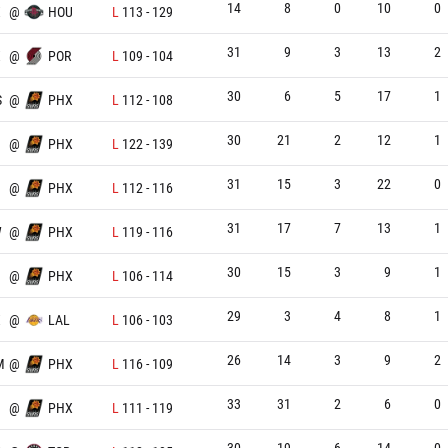
14
8
0
10
0
X
@
HOU
L
113
-
129
31
9
3
13
2
X
@
POR
L
109
-
104
30
6
5
17
1
S
@
PHX
L
112
-
108
30
21
2
12
1
@
PHX
L
122
-
139
31
15
3
22
0
N
@
PHX
L
112
-
116
31
17
7
13
1
W
@
PHX
L
119
-
116
30
15
3
9
1
@
PHX
L
106
-
114
29
3
4
8
1
X
@
LAL
L
106
-
103
26
14
3
9
2
M
@
PHX
L
116
-
109
33
31
2
6
0
@
PHX
L
111
-
119
30
19
6
14
0