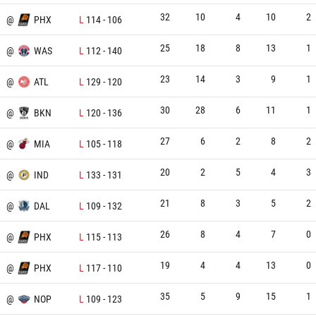
32
10
4
10
2
@
PHX
L
114
-
106
25
18
8
13
1
X
@
WAS
L
112
-
140
23
14
3
9
1
X
@
ATL
L
129
-
120
30
28
6
11
1
X
@
BKN
L
120
-
136
27
6
2
8
2
X
@
MIA
L
105
-
118
20
2
5
4
3
X
@
IND
L
133
-
131
21
8
3
5
2
X
@
DAL
L
109
-
132
26
8
4
7
0
@
PHX
L
115
-
113
19
4
4
13
0
@
PHX
L
117
-
110
35
5
9
15
1
X
@
NOP
L
109
-
123