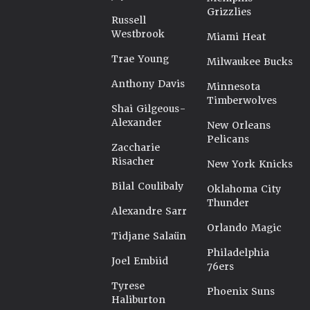
Grizzlies
Russell
Westbrook
Miami Heat
Trae Young
Milwaukee Bucks
Anthony Davis
Minnesota
Timberwolves
Shai Gilgeous-
Alexander
New Orleans
Pelicans
Zaccharie
Risacher
New York Knicks
Bilal Coulibaly
Oklahoma City
Thunder
Alexandre Sarr
Orlando Magic
Tidjane Salaün
Philadelphia
Joel Embiid
76ers
Tyrese
Phoenix Suns
Haliburton