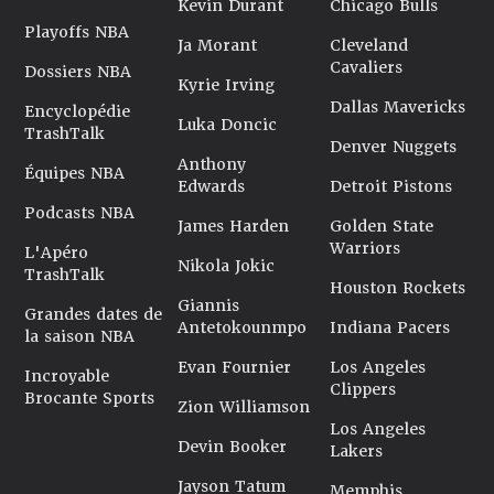
Kevin Durant
Chicago Bulls
Playoffs NBA
Ja Morant
Cleveland
Cavaliers
Dossiers NBA
Kyrie Irving
Dallas Mavericks
Encyclopédie
Luka Doncic
TrashTalk
Denver Nuggets
Anthony
Équipes NBA
Edwards
Detroit Pistons
Podcasts NBA
James Harden
Golden State
Warriors
L'Apéro
Nikola Jokic
TrashTalk
Houston Rockets
Giannis
Grandes dates de
Antetokounmpo
Indiana Pacers
la saison NBA
Evan Fournier
Los Angeles
Incroyable
Clippers
Brocante Sports
Zion Williamson
Los Angeles
Devin Booker
Lakers
Jayson Tatum
Memphis