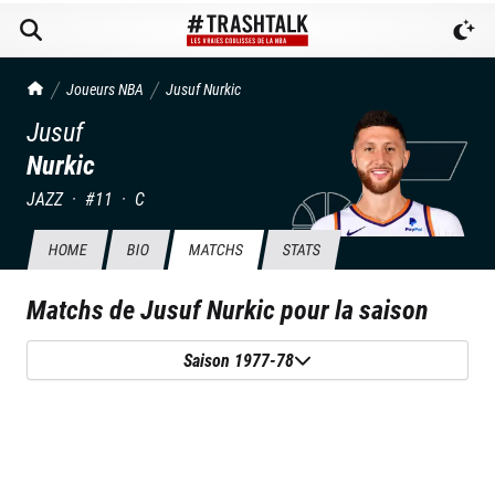
TrashTalk Actu NBA
Joueurs NBA
Jusuf
Nurkic
Jusuf
Nurkic
JAZZ
·
#
11
·
C
HOME
BIO
MATCHS
STATS
Matchs de
Jusuf Nurkic
pour la saison
Saison 1977-78