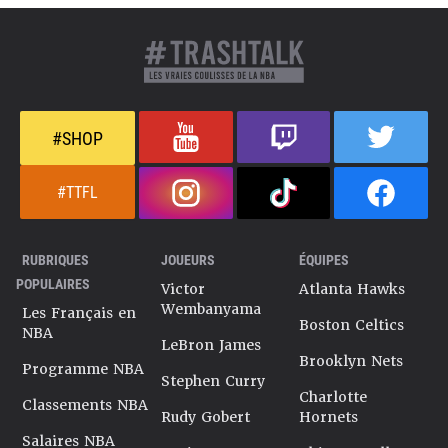
#SHOP
#TTFL
RUBRIQUES
JOUEURS
ÉQUIPES
POPULAIRES
Victor
Atlanta Hawks
Wembanyama
Les Français en
Boston Celtics
NBA
LeBron James
Brooklyn Nets
Programme NBA
Stephen Curry
Charlotte
Classements NBA
Rudy Gobert
Hornets
Salaires NBA