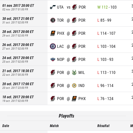
01 nov. 2017 20:00
ET
UTA
vs
POR
W
112
-
103
02 nov. 2017 01:00
FR
30 oct. 2017 21:00
ET
TOR
@
POR
L
85
-
99
31 oct. 2017 02:00
FR
28 oct. 2017 20:00
ET
PHX
@
POR
L
114
-
107
29 oct. 2017 02:00
FR
26 oct. 2017 20:00
ET
LAC
@
POR
L
103
-
104
27 oct. 2017 02:00
FR
24 oct. 2017 20:00
ET
NOP
@
POR
L
103
-
93
25 oct. 2017 02:00
FR
21 oct. 2017 18:30
ET
POR
@
MIL
L
113
-
110
22 oct. 2017 00:30
FR
20 oct. 2017 17:00
ET
POR
@
IND
L
96
-
114
20 oct. 2017 23:00
FR
18 oct. 2017 20:00
ET
POR
@
PHX
L
76
-
124
19 oct. 2017 02:00
FR
Playoffs
Date
Match
Résultat
M