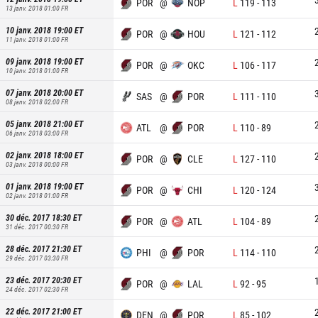
POR
@
NOP
L
119
-
113
13 janv. 2018 01:00
FR
10 janv. 2018 19:00
ET
POR
@
HOU
L
121
-
112
11 janv. 2018 01:00
FR
09 janv. 2018 19:00
ET
POR
@
OKC
L
106
-
117
10 janv. 2018 01:00
FR
07 janv. 2018 20:00
ET
SAS
@
POR
L
111
-
110
08 janv. 2018 02:00
FR
05 janv. 2018 21:00
ET
ATL
@
POR
L
110
-
89
06 janv. 2018 03:00
FR
02 janv. 2018 18:00
ET
POR
@
CLE
L
127
-
110
03 janv. 2018 00:00
FR
01 janv. 2018 19:00
ET
POR
@
CHI
L
120
-
124
02 janv. 2018 01:00
FR
30 déc. 2017 18:30
ET
POR
@
ATL
L
104
-
89
31 déc. 2017 00:30
FR
28 déc. 2017 21:30
ET
PHI
@
POR
L
114
-
110
29 déc. 2017 03:30
FR
23 déc. 2017 20:30
ET
POR
@
LAL
L
92
-
95
24 déc. 2017 02:30
FR
22 déc. 2017 21:00
ET
DEN
@
POR
L
85
-
102