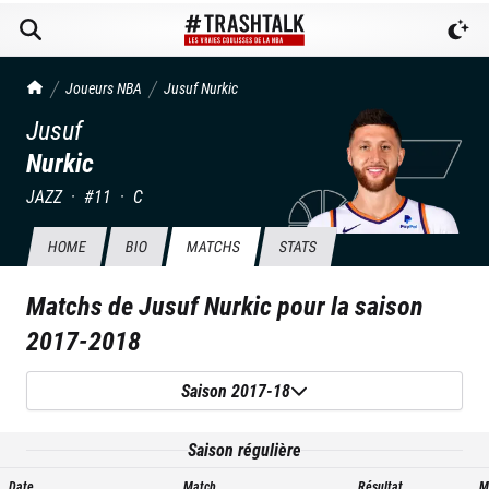
TrashTalk Actu NBA
Joueurs NBA
Jusuf
Nurkic
Jusuf
Nurkic
JAZZ
·
#
11
·
C
HOME
BIO
MATCHS
STATS
Matchs de
Jusuf Nurkic
pour la saison
2017-2018
Saison 2017-18
Saison régulière
Date
Match
Résultat
M