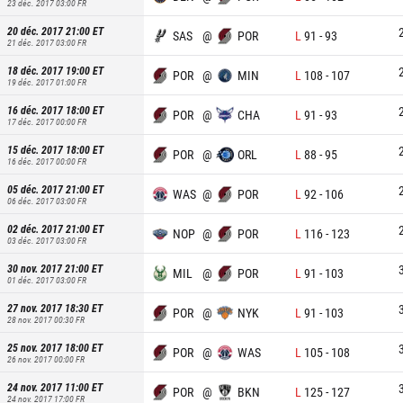
23 déc. 2017 03:00
FR
20 déc. 2017 21:00
ET
SAS
@
POR
L
91
-
93
21 déc. 2017 03:00
FR
18 déc. 2017 19:00
ET
POR
@
MIN
L
108
-
107
19 déc. 2017 01:00
FR
16 déc. 2017 18:00
ET
POR
@
CHA
L
91
-
93
17 déc. 2017 00:00
FR
15 déc. 2017 18:00
ET
POR
@
ORL
L
88
-
95
16 déc. 2017 00:00
FR
05 déc. 2017 21:00
ET
WAS
@
POR
L
92
-
106
06 déc. 2017 03:00
FR
02 déc. 2017 21:00
ET
NOP
@
POR
L
116
-
123
03 déc. 2017 03:00
FR
30 nov. 2017 21:00
ET
MIL
@
POR
L
91
-
103
01 déc. 2017 03:00
FR
27 nov. 2017 18:30
ET
POR
@
NYK
L
91
-
103
28 nov. 2017 00:30
FR
25 nov. 2017 18:00
ET
POR
@
WAS
L
105
-
108
26 nov. 2017 00:00
FR
24 nov. 2017 11:00
ET
POR
@
BKN
L
125
-
127
24 nov. 2017 17:00
FR