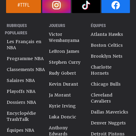
#TTFL
RUBRIQUES
JOUEURS
ÉQUIPES
POPULAIRES
Victor
Atlanta Hawks
Wembanyama
Les Français en
Boston Celtics
NBA
LeBron James
Brooklyn Nets
Programme NBA
Stephen Curry
Charlotte
Classements NBA
Rudy Gobert
Hornets
Salaires NBA
Kevin Durant
Chicago Bulls
Playoffs NBA
Ja Morant
Cleveland
Cavaliers
Dossiers NBA
Kyrie Irving
Dallas Mavericks
Encyclopédie
Luka Doncic
TrashTalk
Denver Nuggets
Anthony
Équipes NBA
Edwards
Detroit Pistons