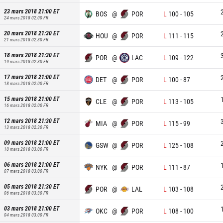
23 mars 2018 21:00
ET
BOS
@
POR
L
100
-
105
24 mars 2018 02:00
FR
20 mars 2018 21:30
ET
HOU
@
POR
L
111
-
115
21 mars 2018 02:30
FR
18 mars 2018 21:30
ET
POR
@
LAC
L
109
-
122
19 mars 2018 02:30
FR
17 mars 2018 21:00
ET
DET
@
POR
L
100
-
87
18 mars 2018 02:00
FR
15 mars 2018 21:00
ET
CLE
@
POR
L
113
-
105
16 mars 2018 02:00
FR
12 mars 2018 21:30
ET
MIA
@
POR
L
115
-
99
13 mars 2018 02:30
FR
09 mars 2018 21:00
ET
GSW
@
POR
L
125
-
108
10 mars 2018 03:00
FR
06 mars 2018 21:00
ET
NYK
@
POR
L
111
-
87
07 mars 2018 03:00
FR
05 mars 2018 21:30
ET
POR
@
LAL
L
103
-
108
06 mars 2018 03:30
FR
03 mars 2018 21:00
ET
OKC
@
POR
L
108
-
100
04 mars 2018 03:00
FR