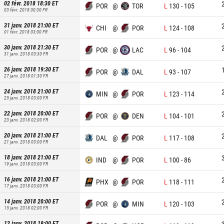
02 févr. 2018 18:30
ET
POR
@
TOR
L
130
-
105
03 févr. 2018 00:30
FR
31 janv. 2018 21:00
ET
CHI
@
POR
L
124
-
108
01 févr. 2018 03:00
FR
30 janv. 2018 21:30
ET
POR
@
LAC
L
96
-
104
31 janv. 2018 03:30
FR
26 janv. 2018 19:30
ET
POR
@
DAL
L
93
-
107
27 janv. 2018 01:30
FR
24 janv. 2018 21:00
ET
MIN
@
POR
L
123
-
114
25 janv. 2018 03:00
FR
22 janv. 2018 20:00
ET
POR
@
DEN
L
104
-
101
23 janv. 2018 02:00
FR
20 janv. 2018 21:00
ET
DAL
@
POR
L
117
-
108
21 janv. 2018 03:00
FR
18 janv. 2018 21:00
ET
IND
@
POR
L
100
-
86
19 janv. 2018 03:00
FR
16 janv. 2018 21:00
ET
PHX
@
POR
L
118
-
111
17 janv. 2018 03:00
FR
14 janv. 2018 20:00
ET
POR
@
MIN
L
120
-
103
15 janv. 2018 02:00
FR
12 janv. 2018 19:00
ET