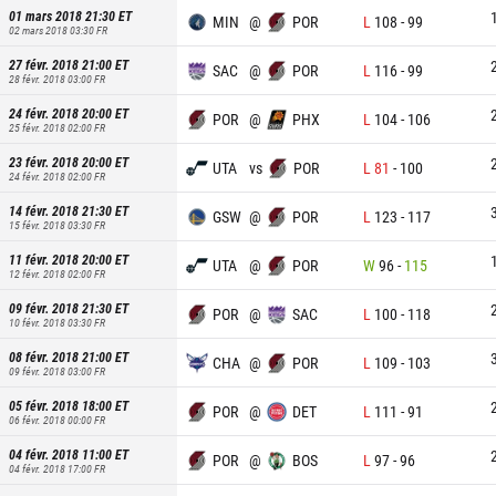
01 mars 2018 21:30
ET
MIN
@
POR
L
108
-
99
02 mars 2018 03:30
FR
27 févr. 2018 21:00
ET
SAC
@
POR
L
116
-
99
28 févr. 2018 03:00
FR
24 févr. 2018 20:00
ET
POR
@
PHX
L
104
-
106
25 févr. 2018 02:00
FR
23 févr. 2018 20:00
ET
UTA
vs
POR
L
81
-
100
24 févr. 2018 02:00
FR
14 févr. 2018 21:30
ET
GSW
@
POR
L
123
-
117
15 févr. 2018 03:30
FR
11 févr. 2018 20:00
ET
UTA
@
POR
W
96
-
115
12 févr. 2018 02:00
FR
09 févr. 2018 21:30
ET
POR
@
SAC
L
100
-
118
10 févr. 2018 03:30
FR
08 févr. 2018 21:00
ET
CHA
@
POR
L
109
-
103
09 févr. 2018 03:00
FR
05 févr. 2018 18:00
ET
POR
@
DET
L
111
-
91
06 févr. 2018 00:00
FR
04 févr. 2018 11:00
ET
POR
@
BOS
L
97
-
96
04 févr. 2018 17:00
FR