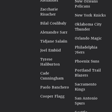
Alexander
New Orleans
Pelicans
Zaccharie
Risacher
New York Knicks
Bilal Coulibaly
Oklahoma City
Thunder
Alexandre Sarr
Orlando Magic
Tidjane Salaün
Philadelphia
Joel Embiid
76ers
Tyrese
Phoenix Suns
Haliburton
Portland Trail
Cade
Blazers
Cunningham
Sacramento
Paolo Banchero
Kings
Cooper Flagg
San Antonio
Spurs