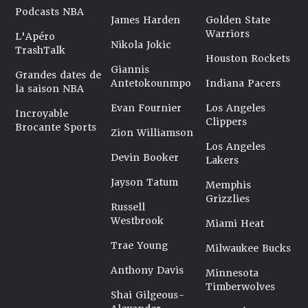
Podcasts NBA
James Harden
Golden State
Warriors
L'Apéro
Nikola Jokic
TrashTalk
Houston Rockets
Giannis
Grandes dates de
Antetokounmpo
Indiana Pacers
la saison NBA
Evan Fournier
Los Angeles
Incroyable
Clippers
Brocante Sports
Zion Williamson
Los Angeles
Devin Booker
Lakers
Jayson Tatum
Memphis
Grizzlies
Russell
Westbrook
Miami Heat
Trae Young
Milwaukee Bucks
Anthony Davis
Minnesota
Timberwolves
Shai Gilgeous-