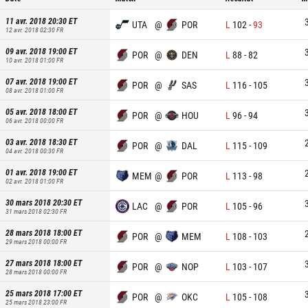
11 avr. 2018 20:30
ET
UTA
@
POR
L
102
-
93
12 avr. 2018 02:30
FR
09 avr. 2018 19:00
ET
POR
@
DEN
L
88
-
82
10 avr. 2018 01:00
FR
07 avr. 2018 19:00
ET
POR
@
SAS
L
116
-
105
08 avr. 2018 01:00
FR
05 avr. 2018 18:00
ET
POR
@
HOU
L
96
-
94
06 avr. 2018 00:00
FR
03 avr. 2018 18:30
ET
POR
@
DAL
L
115
-
109
04 avr. 2018 00:30
FR
01 avr. 2018 19:00
ET
MEM
@
POR
L
113
-
98
02 avr. 2018 01:00
FR
30 mars 2018 20:30
ET
LAC
@
POR
L
105
-
96
31 mars 2018 02:30
FR
28 mars 2018 18:00
ET
POR
@
MEM
L
108
-
103
29 mars 2018 00:00
FR
27 mars 2018 18:00
ET
POR
@
NOP
L
103
-
107
28 mars 2018 00:00
FR
25 mars 2018 17:00
ET
POR
@
OKC
L
105
-
108
25 mars 2018 23:00
FR