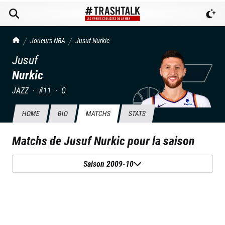
TrashTalk Actu NBA
Joueurs NBA
Jusuf
Nurkic
Jusuf
Nurkic
JAZZ
·
#
11
·
C
HOME
BIO
MATCHS
STATS
Matchs de
Jusuf Nurkic
pour la saison
Saison 2009-10