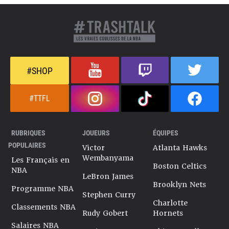
#SHOP
#TTFL
RUBRIQUES
JOUEURS
ÉQUIPES
POPULAIRES
Victor
Atlanta Hawks
Wembanyama
Les Français en
Boston Celtics
NBA
LeBron James
Brooklyn Nets
Programme NBA
Stephen Curry
Charlotte
Classements NBA
Rudy Gobert
Hornets
Salaires NBA