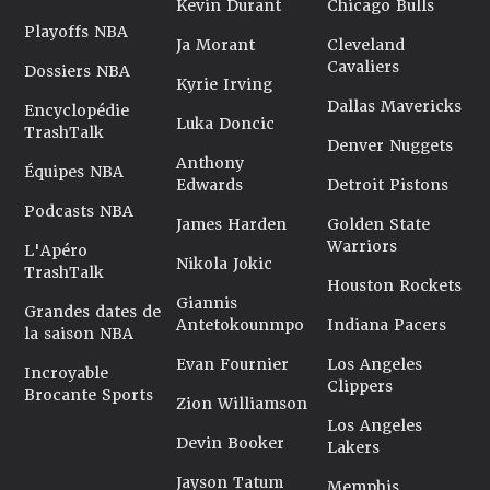
Kevin Durant
Chicago Bulls
Playoffs NBA
Ja Morant
Cleveland
Cavaliers
Dossiers NBA
Kyrie Irving
Dallas Mavericks
Encyclopédie
Luka Doncic
TrashTalk
Denver Nuggets
Anthony
Équipes NBA
Edwards
Detroit Pistons
Podcasts NBA
James Harden
Golden State
Warriors
L'Apéro
Nikola Jokic
TrashTalk
Houston Rockets
Giannis
Grandes dates de
Antetokounmpo
Indiana Pacers
la saison NBA
Evan Fournier
Los Angeles
Incroyable
Clippers
Brocante Sports
Zion Williamson
Los Angeles
Devin Booker
Lakers
Jayson Tatum
Memphis