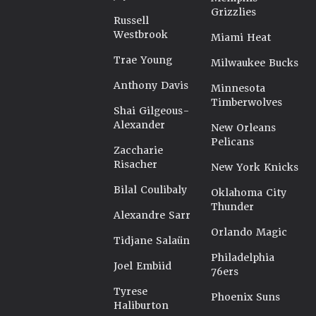
Grizzlies
Russell
Westbrook
Miami Heat
Trae Young
Milwaukee Bucks
Anthony Davis
Minnesota
Timberwolves
Shai Gilgeous-
Alexander
New Orleans
Pelicans
Zaccharie
Risacher
New York Knicks
Bilal Coulibaly
Oklahoma City
Thunder
Alexandre Sarr
Orlando Magic
Tidjane Salaün
Philadelphia
Joel Embiid
76ers
Tyrese
Phoenix Suns
Haliburton