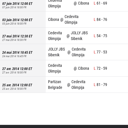
Cedevita
@
Cibona
L
61
-
69
07 juin 2014 12:00
ET
Olimpija
07 juin 2014 18:00
FR
Cedevita
Cibona
@
L
84
-
76
03 juin 2014 12:00
ET
Olimpija
03 juin 2014 18:00
FR
Cedevita
JOLLY JBS
@
L
54
-
75
27 mai 2014 12:30
ET
Olimpija
Sibenik
27 mai 2014 18:30
FR
JOLLY JBS
Cedevita
@
L
77
-
53
24 mai 2014 10:45
ET
Sibenik
Olimpija
24 mai 2014 16:45
FR
Cedevita
@
Cibona
L
72
-
59
27 avr. 2014 12:00
ET
Olimpija
27 avr. 2014 18:00
FR
Partizan
Cedevita
@
L
81
-
79
25 avr. 2014 12:00
ET
Belgrade
Olimpija
25 avr. 2014 18:00
FR