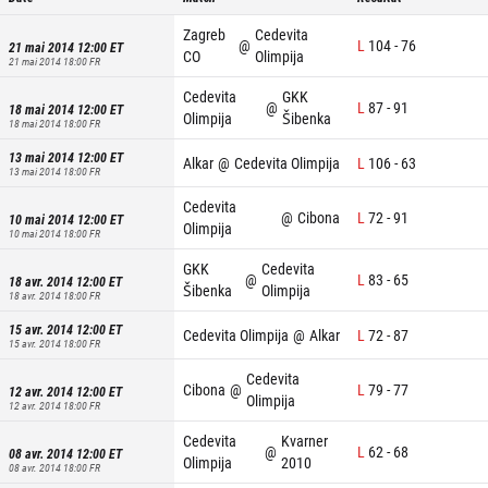
Zagreb
Cedevita
@
L
104
-
76
21 mai 2014 12:00
ET
CO
Olimpija
21 mai 2014 18:00
FR
Cedevita
GKK
@
L
87
-
91
18 mai 2014 12:00
ET
Olimpija
Šibenka
18 mai 2014 18:00
FR
13 mai 2014 12:00
ET
Alkar
@
Cedevita Olimpija
L
106
-
63
13 mai 2014 18:00
FR
Cedevita
@
Cibona
L
72
-
91
10 mai 2014 12:00
ET
Olimpija
10 mai 2014 18:00
FR
GKK
Cedevita
@
L
83
-
65
18 avr. 2014 12:00
ET
Šibenka
Olimpija
18 avr. 2014 18:00
FR
15 avr. 2014 12:00
ET
Cedevita Olimpija
@
Alkar
L
72
-
87
15 avr. 2014 18:00
FR
Cedevita
Cibona
@
L
79
-
77
12 avr. 2014 12:00
ET
Olimpija
12 avr. 2014 18:00
FR
Cedevita
Kvarner
@
L
62
-
68
08 avr. 2014 12:00
ET
Olimpija
2010
08 avr. 2014 18:00
FR