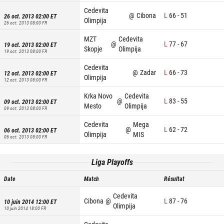
Cedevita
@
Cibona
L
66
-
51
26 oct. 2013 02:00
ET
Olimpija
26 oct. 2013 08:00
FR
MZT
Cedevita
@
L
77
-
67
19 oct. 2013 02:00
ET
Skopje
Olimpija
19 oct. 2013 08:00
FR
Cedevita
@
Zadar
L
66
-
73
12 oct. 2013 02:00
ET
Olimpija
12 oct. 2013 08:00
FR
Krka Novo
Cedevita
@
L
83
-
55
09 oct. 2013 02:00
ET
Mesto
Olimpija
09 oct. 2013 08:00
FR
Cedevita
Mega
@
L
62
-
72
06 oct. 2013 02:00
ET
Olimpija
MIS
06 oct. 2013 08:00
FR
Liga Playoffs
Date
Match
Résultat
Cedevita
Cibona
@
L
87
-
76
10 juin 2014 12:00
ET
Olimpija
10 juin 2014 18:00
FR