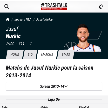
TrashTalk Actu NBA
Joueurs NBA
Jusuf
Nurkic
Jusuf
Nurkic
JAZZ
·
#
11
·
C
HOME
BIO
MATCHS
STATS
Matchs de
Jusuf Nurkic
pour la saison
2013-2014
Saison 2013-14
Liga Up
Date
Match
Résultat