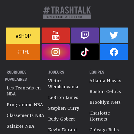
#SHOP
#TTFL
RUBRIQUES
JOUEURS
ÉQUIPES
POPULAIRES
Victor
Atlanta Hawks
Wembanyama
Les Français en
Boston Celtics
NBA
LeBron James
Brooklyn Nets
Programme NBA
Stephen Curry
Charlotte
Classements NBA
Rudy Gobert
Hornets
Salaires NBA
Kevin Durant
Chicago Bulls