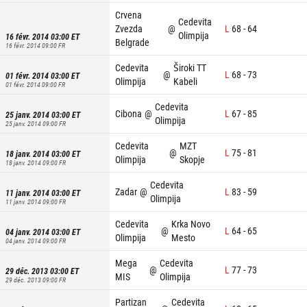
Crvena
Cedevita
Zvezda
@
L
68
-
64
Olimpija
16 févr. 2014 03:00
ET
Belgrade
16 févr. 2014 09:00
FR
Cedevita
Široki TT
@
L
68
-
73
01 févr. 2014 03:00
ET
Olimpija
Kabeli
01 févr. 2014 09:00
FR
Cedevita
Cibona
@
L
67
-
85
25 janv. 2014 03:00
ET
Olimpija
25 janv. 2014 09:00
FR
Cedevita
MZT
@
L
75
-
81
18 janv. 2014 03:00
ET
Olimpija
Skopje
18 janv. 2014 09:00
FR
Cedevita
Zadar
@
L
83
-
59
11 janv. 2014 03:00
ET
Olimpija
11 janv. 2014 09:00
FR
Cedevita
Krka Novo
@
L
64
-
65
04 janv. 2014 03:00
ET
Olimpija
Mesto
04 janv. 2014 09:00
FR
Mega
Cedevita
@
L
77
-
73
29 déc. 2013 03:00
ET
MIS
Olimpija
29 déc. 2013 09:00
FR
Partizan
Cedevita