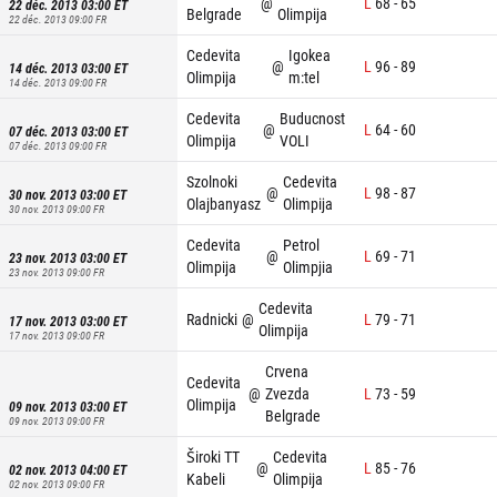
@
L
68
-
65
22 déc. 2013 03:00
ET
Belgrade
Olimpija
22 déc. 2013 09:00
FR
Cedevita
Igokea
@
L
96
-
89
14 déc. 2013 03:00
ET
Olimpija
m:tel
14 déc. 2013 09:00
FR
Cedevita
Buducnost
@
L
64
-
60
07 déc. 2013 03:00
ET
Olimpija
VOLI
07 déc. 2013 09:00
FR
Szolnoki
Cedevita
@
L
98
-
87
30 nov. 2013 03:00
ET
Olajbanyasz
Olimpija
30 nov. 2013 09:00
FR
Cedevita
Petrol
@
L
69
-
71
23 nov. 2013 03:00
ET
Olimpija
Olimpjia
23 nov. 2013 09:00
FR
Cedevita
Radnicki
@
L
79
-
71
17 nov. 2013 03:00
ET
Olimpija
17 nov. 2013 09:00
FR
Crvena
Cedevita
@
Zvezda
L
73
-
59
Olimpija
09 nov. 2013 03:00
ET
Belgrade
09 nov. 2013 09:00
FR
Široki TT
Cedevita
@
L
85
-
76
02 nov. 2013 04:00
ET
Kabeli
Olimpija
02 nov. 2013 09:00
FR