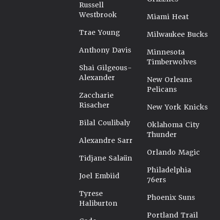
Russell
Westbrook
Miami Heat
Trae Young
Milwaukee Bucks
Anthony Davis
Minnesota
Timberwolves
Shai Gilgeous-
Alexander
New Orleans
Pelicans
Zaccharie
Risacher
New York Knicks
Bilal Coulibaly
Oklahoma City
Thunder
Alexandre Sarr
Orlando Magic
Tidjane Salaün
Philadelphia
Joel Embiid
76ers
Tyrese
Phoenix Suns
Haliburton
Portland Trail