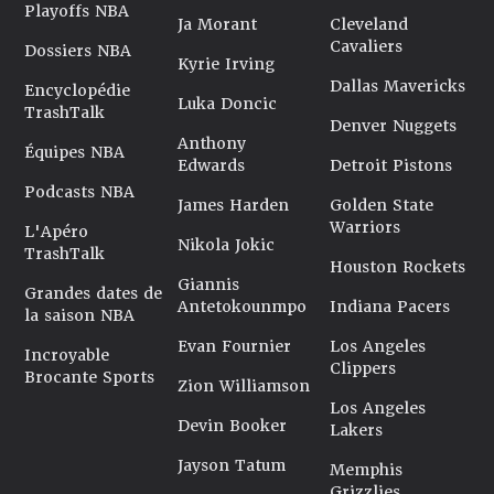
Playoffs NBA
Ja Morant
Cleveland
Cavaliers
Dossiers NBA
Kyrie Irving
Dallas Mavericks
Encyclopédie
Luka Doncic
TrashTalk
Denver Nuggets
Anthony
Équipes NBA
Edwards
Detroit Pistons
Podcasts NBA
James Harden
Golden State
Warriors
L'Apéro
Nikola Jokic
TrashTalk
Houston Rockets
Giannis
Grandes dates de
Antetokounmpo
Indiana Pacers
la saison NBA
Evan Fournier
Los Angeles
Incroyable
Clippers
Brocante Sports
Zion Williamson
Los Angeles
Devin Booker
Lakers
Jayson Tatum
Memphis
Grizzlies