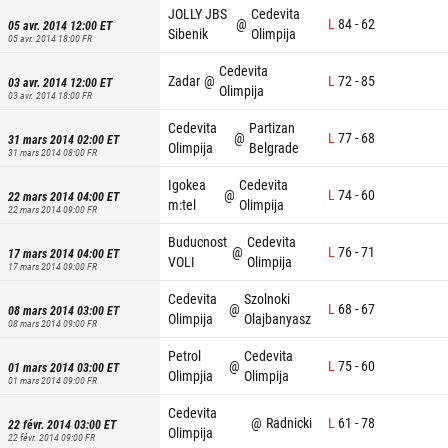
JOLLY JBS
Cedevita
@
L
84
-
62
05 avr. 2014 12:00
ET
Sibenik
Olimpija
05 avr. 2014 18:00
FR
Cedevita
Zadar
@
L
72
-
85
03 avr. 2014 12:00
ET
Olimpija
03 avr. 2014 18:00
FR
Cedevita
Partizan
@
L
77
-
68
31 mars 2014 02:00
ET
Olimpija
Belgrade
31 mars 2014 08:00
FR
Igokea
Cedevita
@
L
74
-
60
22 mars 2014 04:00
ET
m:tel
Olimpija
22 mars 2014 09:00
FR
Buducnost
Cedevita
@
L
76
-
71
17 mars 2014 04:00
ET
VOLI
Olimpija
17 mars 2014 09:00
FR
Cedevita
Szolnoki
@
L
68
-
67
08 mars 2014 03:00
ET
Olimpija
Olajbanyasz
08 mars 2014 09:00
FR
Petrol
Cedevita
@
L
75
-
60
01 mars 2014 03:00
ET
Olimpjia
Olimpija
01 mars 2014 09:00
FR
Cedevita
@
Radnicki
L
61
-
78
22 févr. 2014 03:00
ET
Olimpija
22 févr. 2014 09:00
FR