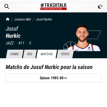
TrashTalk Actu NBA
Joueurs NBA
Jusuf
Nurkic
Jusuf
Nurkic
JAZZ
·
#
11
·
C
HOME
BIO
MATCHS
STATS
Matchs de
Jusuf Nurkic
pour la saison
Saison 1985-86