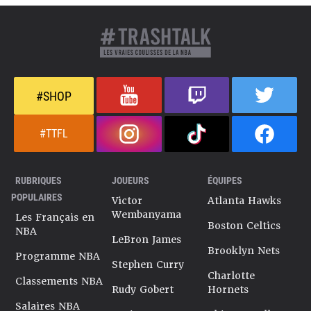
#SHOP
#TTFL
RUBRIQUES
JOUEURS
ÉQUIPES
POPULAIRES
Victor
Atlanta Hawks
Wembanyama
Les Français en
Boston Celtics
NBA
LeBron James
Brooklyn Nets
Programme NBA
Stephen Curry
Charlotte
Classements NBA
Rudy Gobert
Hornets
Salaires NBA