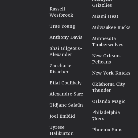
Grizzlies
Russell
Westbrook
Miami Heat
Trae Young
Milwaukee Bucks
Anthony Davis
Minnesota
Timberwolves
Shai Gilgeous-
Alexander
New Orleans
Pelicans
Zaccharie
Risacher
New York Knicks
Bilal Coulibaly
Oklahoma City
Thunder
Alexandre Sarr
Orlando Magic
Tidjane Salaün
Philadelphia
Joel Embiid
76ers
Tyrese
Phoenix Suns
Haliburton