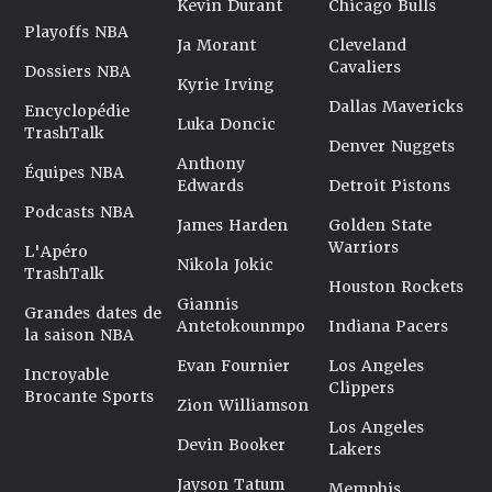
Kevin Durant
Chicago Bulls
Playoffs NBA
Ja Morant
Cleveland
Cavaliers
Dossiers NBA
Kyrie Irving
Dallas Mavericks
Encyclopédie
Luka Doncic
TrashTalk
Denver Nuggets
Anthony
Équipes NBA
Edwards
Detroit Pistons
Podcasts NBA
James Harden
Golden State
Warriors
L'Apéro
Nikola Jokic
TrashTalk
Houston Rockets
Giannis
Grandes dates de
Antetokounmpo
Indiana Pacers
la saison NBA
Evan Fournier
Los Angeles
Incroyable
Clippers
Brocante Sports
Zion Williamson
Los Angeles
Devin Booker
Lakers
Jayson Tatum
Memphis