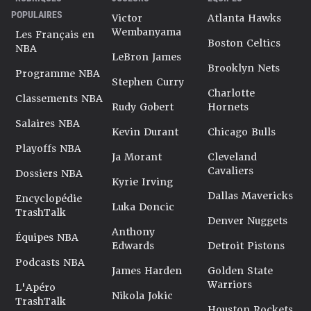
POPULAIRES
Victor
Atlanta Hawks
Wembanyama
Les Français en
Boston Celtics
NBA
LeBron James
Brooklyn Nets
Programme NBA
Stephen Curry
Charlotte
Classements NBA
Rudy Gobert
Hornets
Salaires NBA
Kevin Durant
Chicago Bulls
Playoffs NBA
Ja Morant
Cleveland
Cavaliers
Dossiers NBA
Kyrie Irving
Dallas Mavericks
Encyclopédie
Luka Doncic
TrashTalk
Denver Nuggets
Anthony
Équipes NBA
Edwards
Detroit Pistons
Podcasts NBA
James Harden
Golden State
Warriors
L'Apéro
Nikola Jokic
TrashTalk
Houston Rockets