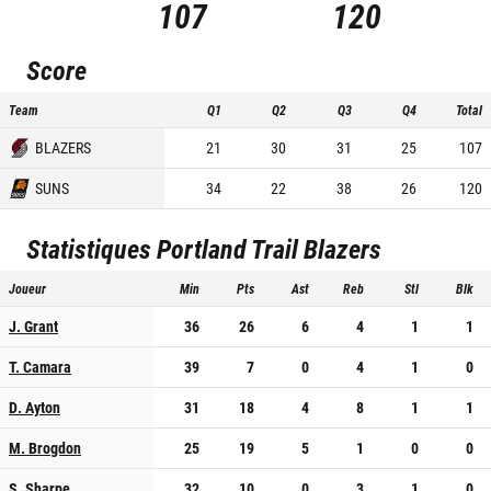
107
120
Score
Team
Q1
Q2
Q3
Q4
Total
BLAZERS
21
30
31
25
107
SUNS
34
22
38
26
120
Statistiques
Portland Trail Blazers
Joueur
Min
Pts
Ast
Reb
Stl
Blk
J. Grant
36
26
6
4
1
1
T. Camara
39
7
0
4
1
0
D. Ayton
31
18
4
8
1
1
M. Brogdon
25
19
5
1
0
0
S. Sharpe
32
10
0
3
1
0