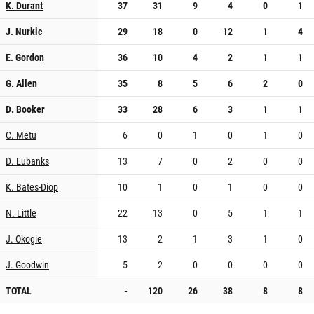
K. Durant
37
31
9
4
0
1
J. Nurkic
29
18
0
12
1
4
E. Gordon
36
10
4
2
1
1
G. Allen
35
8
5
6
2
0
D. Booker
33
28
6
3
1
1
C. Metu
6
0
1
0
1
0
D. Eubanks
13
7
0
2
0
0
K. Bates-Diop
10
1
0
1
0
0
N. Little
22
13
0
5
1
1
J. Okogie
13
2
1
3
1
0
J. Goodwin
5
2
0
0
0
0
TOTAL
-
120
26
38
8
8