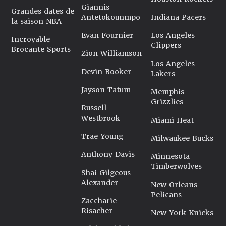
Giannis
Grandes dates de
Antetokounmpo
Indiana Pacers
la saison NBA
Evan Fournier
Los Angeles
Incroyable
Clippers
Brocante Sports
Zion Williamson
Los Angeles
Devin Booker
Lakers
Jayson Tatum
Memphis
Grizzlies
Russell
Westbrook
Miami Heat
Trae Young
Milwaukee Bucks
Anthony Davis
Minnesota
Timberwolves
Shai Gilgeous-
Alexander
New Orleans
Pelicans
Zaccharie
Risacher
New York Knicks