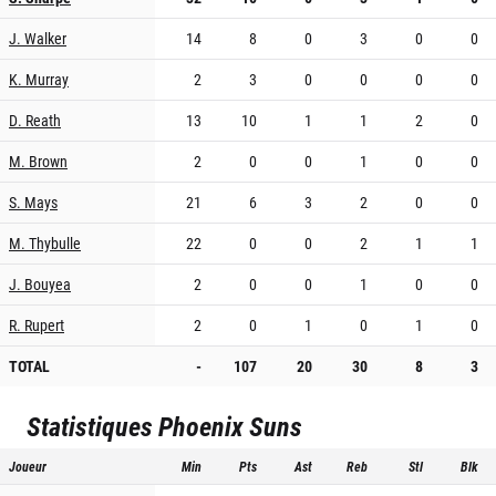
J. Walker
14
8
0
3
0
0
K. Murray
2
3
0
0
0
0
D. Reath
13
10
1
1
2
0
M. Brown
2
0
0
1
0
0
S. Mays
21
6
3
2
0
0
M. Thybulle
22
0
0
2
1
1
J. Bouyea
2
0
0
1
0
0
R. Rupert
2
0
1
0
1
0
TOTAL
-
107
20
30
8
3
Statistiques
Phoenix Suns
Joueur
Min
Pts
Ast
Reb
Stl
Blk