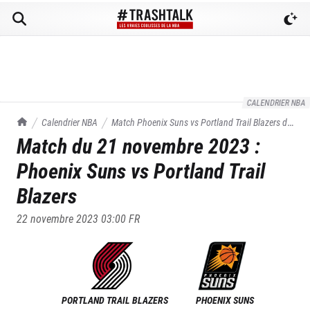
CALENDRIER NBA
TrashTalk Actu NBA
Calendrier NBA
Match
Phoenix Suns
vs
Portland Trail Blazers
du
Match du
21 novembre 2023
:
21/11/2023
Phoenix Suns
vs
Portland Trail
Blazers
22 novembre 2023 03:00
FR
PORTLAND TRAIL BLAZERS
PHOENIX SUNS