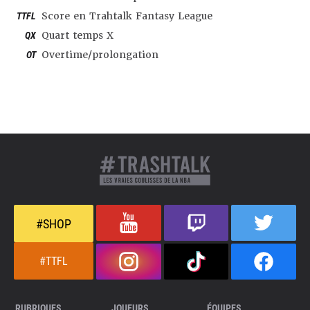
TTFL
Score en Trahtalk Fantasy League
QX
Quart temps X
OT
Overtime/prolongation
#SHOP
#TTFL
RUBRIQUES
JOUEURS
ÉQUIPES