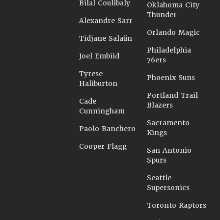
Bilal Coulibaly
Oklahoma City
Thunder
Alexandre Sarr
Orlando Magic
Tidjane Salaün
Philadelphia
Joel Embiid
76ers
Tyrese
Phoenix Suns
Haliburton
Portland Trail
Cade
Blazers
Cunningham
Sacramento
Paolo Banchero
Kings
Cooper Flagg
San Antonio
Spurs
Seattle
Supersonics
Toronto Raptors