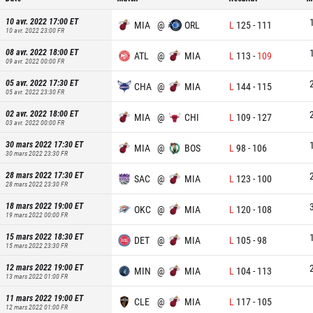
10 avr. 2022 17:00
ET
MIA
@
ORL
L
125
-
111
10 avr. 2022 23:00
FR
08 avr. 2022 18:00
ET
ATL
@
MIA
L
113
-
109
09 avr. 2022 00:00
FR
05 avr. 2022 17:30
ET
CHA
@
MIA
L
144
-
115
05 avr. 2022 23:30
FR
02 avr. 2022 18:00
ET
MIA
@
CHI
L
109
-
127
03 avr. 2022 00:00
FR
30 mars 2022 17:30
ET
MIA
@
BOS
L
98
-
106
30 mars 2022 23:30
FR
28 mars 2022 17:30
ET
SAC
@
MIA
L
123
-
100
28 mars 2022 23:30
FR
18 mars 2022 19:00
ET
OKC
@
MIA
L
120
-
108
19 mars 2022 00:00
FR
15 mars 2022 18:30
ET
DET
@
MIA
L
105
-
98
15 mars 2022 23:30
FR
12 mars 2022 19:00
ET
MIN
@
MIA
L
104
-
113
13 mars 2022 01:00
FR
11 mars 2022 19:00
ET
CLE
@
MIA
L
117
-
105
12 mars 2022 01:00
FR