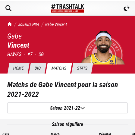
TrashTalk Actu NBA
Joueurs NBA
Gabe
Vincent
Gabe
Vincent
HAWKS
·
#
7
·
SG
HOME
BIO
MATCHS
STATS
Matchs de
Gabe Vincent
pour la saison
2021-2022
Saison 2021-22
Saison régulière
Date
Match
Résultat
M