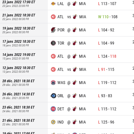
23 janv. 2022 17:00
ET
LAL
@
MIA
L
113
-
107
23 janv. 2022 23:00
FR
21 janv. 2022 18:30
ET
ATL
vs
MIA
W
110
-
108
22 janv. 2022 00:30
FR
19 janv. 2022 18:30
ET
POR
@
MIA
L
104
-
92
20 janv. 2022 00:30
FR
17 janv. 2022 18:30
ET
TOR
@
MIA
L
104
-
99
18 janv. 2022 00:30
FR
14 janv. 2022 19:00
ET
ATL
@
MIA
L
124
-
118
15 janv. 2022 01:00
FR
12 janv. 2022 18:30
ET
ATL
vs
MIA
L
91
-
115
13 janv. 2022 00:30
FR
28 déc. 2021 18:30
ET
WAS
@
MIA
L
119
-
112
29 déc. 2021 00:30
FR
26 déc. 2021 14:30
ET
ORL
@
MIA
L
93
-
83
26 déc. 2021 20:30
FR
23 déc. 2021 18:30
ET
DET
@
MIA
L
115
-
112
24 déc. 2021 00:30
FR
21 déc. 2021 18:30
ET
IND
@
MIA
L
125
-
96
22 déc. 2021 00:30
FR
19 déc. 2021 17:00
ET