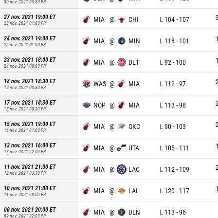
30 nov. 2021 00:30
FR
27 nov. 2021 19:00
ET
MIA
@
CHI
L
104
-
107
28 nov. 2021 01:00
FR
24 nov. 2021 19:00
ET
MIA
@
MIN
L
113
-
101
25 nov. 2021 01:00
FR
23 nov. 2021 18:00
ET
MIA
@
DET
L
92
-
100
24 nov. 2021 00:00
FR
18 nov. 2021 18:30
ET
WAS
@
MIA
L
112
-
97
19 nov. 2021 00:30
FR
17 nov. 2021 18:30
ET
NOP
@
MIA
L
113
-
98
18 nov. 2021 00:30
FR
15 nov. 2021 19:00
ET
MIA
@
OKC
L
90
-
103
16 nov. 2021 01:00
FR
13 nov. 2021 16:00
ET
MIA
@
UTA
L
105
-
111
13 nov. 2021 22:00
FR
11 nov. 2021 21:30
ET
MIA
@
LAC
L
112
-
109
12 nov. 2021 03:30
FR
10 nov. 2021 21:00
ET
MIA
@
LAL
L
120
-
117
11 nov. 2021 03:00
FR
08 nov. 2021 20:00
ET
MIA
@
DEN
L
113
-
96
09 nov. 2021 02:00
FR