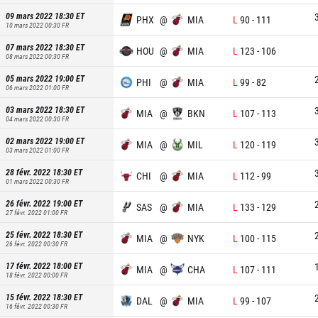
09 mars 2022 18:30
ET
PHX
@
MIA
L
90
-
111
10 mars 2022 00:30
FR
07 mars 2022 18:30
ET
HOU
@
MIA
L
123
-
106
08 mars 2022 00:30
FR
05 mars 2022 19:00
ET
PHI
@
MIA
L
99
-
82
06 mars 2022 01:00
FR
03 mars 2022 18:30
ET
MIA
@
BKN
L
107
-
113
04 mars 2022 00:30
FR
02 mars 2022 19:00
ET
MIA
@
MIL
L
120
-
119
03 mars 2022 01:00
FR
28 févr. 2022 18:30
ET
CHI
@
MIA
L
112
-
99
01 mars 2022 00:30
FR
26 févr. 2022 19:00
ET
SAS
@
MIA
L
133
-
129
27 févr. 2022 01:00
FR
25 févr. 2022 18:30
ET
MIA
@
NYK
L
100
-
115
26 févr. 2022 00:30
FR
17 févr. 2022 18:00
ET
MIA
@
CHA
L
107
-
111
18 févr. 2022 00:00
FR
15 févr. 2022 18:30
ET
DAL
@
MIA
L
99
-
107
16 févr. 2022 00:30
FR