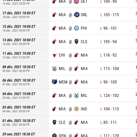
MIA
@
DET
L
100
-
90
19 déc. 2021 23:00
FR
17 déc. 2021 18:00
ET
MIA
@
ORL
L
105
-
115
18 déc. 2021 00:00
FR
15 déc. 2021 18:00
ET
MIA
@
PHI
L
96
-
101
16 déc. 2021 00:00
FR
13 déc. 2021 18:00
ET
MIA
@
CLE
L
105
-
94
14 déc. 2021 00:00
FR
11 déc. 2021 19:00
ET
CHI
@
MIA
L
118
-
92
12 déc. 2021 01:00
FR
08 déc. 2021 18:30
ET
MIL
@
MIA
L
113
-
104
09 déc. 2021 00:30
FR
06 déc. 2021 18:30
ET
MEM
@
MIA
L
90
-
105
07 déc. 2021 00:30
FR
04 déc. 2021 19:00
ET
MIA
@
MIL
L
124
-
102
05 déc. 2021 01:00
FR
03 déc. 2021 18:00
ET
MIA
@
IND
L
104
-
113
04 déc. 2021 00:00
FR
01 déc. 2021 18:30
ET
CLE
@
MIA
L
85
-
111
02 déc. 2021 00:30
FR
29 nov. 2021 18:30
ET
DEN
@
MIA
L
111
-
120