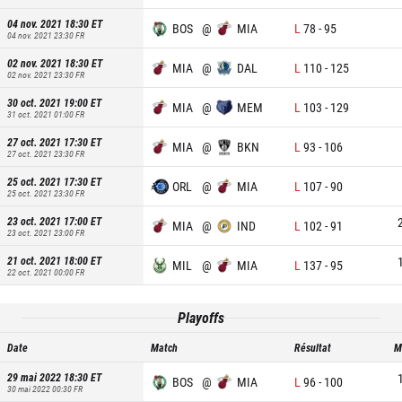
04 nov. 2021 18:30
ET
BOS
@
MIA
L
78
-
95
04 nov. 2021 23:30
FR
02 nov. 2021 18:30
ET
MIA
@
DAL
L
110
-
125
02 nov. 2021 23:30
FR
30 oct. 2021 19:00
ET
MIA
@
MEM
L
103
-
129
31 oct. 2021 01:00
FR
27 oct. 2021 17:30
ET
MIA
@
BKN
L
93
-
106
27 oct. 2021 23:30
FR
25 oct. 2021 17:30
ET
ORL
@
MIA
L
107
-
90
25 oct. 2021 23:30
FR
23 oct. 2021 17:00
ET
MIA
@
IND
L
102
-
91
23 oct. 2021 23:00
FR
21 oct. 2021 18:00
ET
MIL
@
MIA
L
137
-
95
22 oct. 2021 00:00
FR
Playoffs
Date
Match
Résultat
M
29 mai 2022 18:30
ET
BOS
@
MIA
L
96
-
100
30 mai 2022 00:30
FR