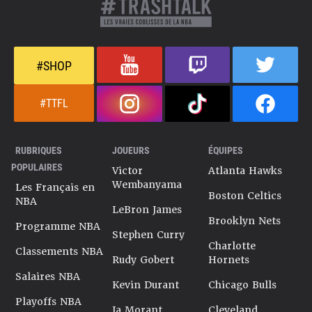
#SHOP
#TTFL
RUBRIQUES
JOUEURS
ÉQUIPES
POPULAIRES
Victor
Atlanta Hawks
Wembanyama
Les Français en
Boston Celtics
NBA
LeBron James
Brooklyn Nets
Programme NBA
Stephen Curry
Charlotte
Classements NBA
Rudy Gobert
Hornets
Salaires NBA
Kevin Durant
Chicago Bulls
Playoffs NBA
Ja Morant
Cleveland