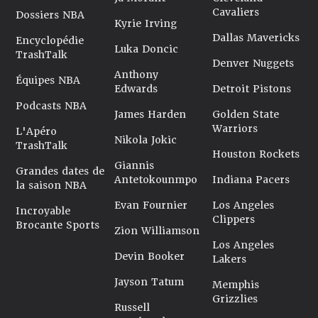
Cavaliers
Dossiers NBA
Kyrie Irving
Dallas Mavericks
Encyclopédie
Luka Doncic
TrashTalk
Denver Nuggets
Anthony
Équipes NBA
Edwards
Detroit Pistons
Podcasts NBA
James Harden
Golden State
Warriors
L'Apéro
Nikola Jokic
TrashTalk
Houston Rockets
Giannis
Grandes dates de
Antetokounmpo
Indiana Pacers
la saison NBA
Evan Fournier
Los Angeles
Incroyable
Clippers
Brocante Sports
Zion Williamson
Los Angeles
Devin Booker
Lakers
Jayson Tatum
Memphis
Grizzlies
Russell