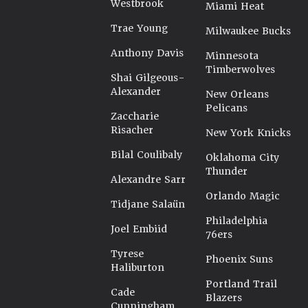
Westbrook
Miami Heat
Trae Young
Milwaukee Bucks
Anthony Davis
Minnesota
Timberwolves
Shai Gilgeous-
Alexander
New Orleans
Pelicans
Zaccharie
Risacher
New York Knicks
Bilal Coulibaly
Oklahoma City
Thunder
Alexandre Sarr
Orlando Magic
Tidjane Salaün
Philadelphia
Joel Embiid
76ers
Tyrese
Phoenix Suns
Haliburton
Portland Trail
Cade
Blazers
Cunningham