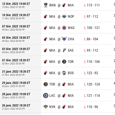
12 févr. 2022 19:00
ET
BKN
@
MIA
L
115
-
111
13 févr. 2022 01:00
FR
10 févr. 2022 18:30
ET
MIA
@
NOP
L
97
-
112
11 févr. 2022 00:30
FR
07 févr. 2022 18:00
ET
MIA
@
WAS
L
100
-
121
08 févr. 2022 00:00
FR
05 févr. 2022 18:00
ET
MIA
@
CHA
L
86
-
104
06 févr. 2022 00:00
FR
03 févr. 2022 18:00
ET
MIA
@
SAS
L
95
-
112
04 févr. 2022 00:00
FR
01 févr. 2022 18:30
ET
MIA
@
TOR
L
110
-
106
02 févr. 2022 00:30
FR
31 janv. 2022 18:30
ET
MIA
@
BOS
L
122
-
92
01 févr. 2022 00:30
FR
29 janv. 2022 19:00
ET
TOR
@
MIA
L
120
-
124
30 janv. 2022 01:00
FR
28 janv. 2022 19:00
ET
LAC
@
MIA
L
121
-
114
29 janv. 2022 01:00
FR
26 janv. 2022 18:30
ET
NYK
@
MIA
L
110
-
96
27 janv. 2022 00:30
FR