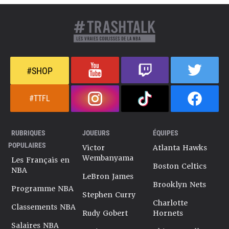
#SHOP
#TTFL
RUBRIQUES
JOUEURS
ÉQUIPES
POPULAIRES
Victor
Atlanta Hawks
Wembanyama
Les Français en
Boston Celtics
NBA
LeBron James
Brooklyn Nets
Programme NBA
Stephen Curry
Charlotte
Classements NBA
Rudy Gobert
Hornets
Salaires NBA