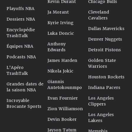
Kevin Durant
Chicago Bulls
Playoffs NBA
Ja Morant
Cleveland
Cavaliers
Dossiers NBA
Kyrie Irving
Dallas Mavericks
Encyclopédie
Luka Doncic
TrashTalk
Denver Nuggets
Anthony
Équipes NBA
Edwards
Detroit Pistons
Podcasts NBA
James Harden
Golden State
Warriors
L'Apéro
Nikola Jokic
TrashTalk
Houston Rockets
Giannis
Grandes dates de
Antetokounmpo
Indiana Pacers
la saison NBA
Evan Fournier
Los Angeles
Incroyable
Clippers
Brocante Sports
Zion Williamson
Los Angeles
Devin Booker
Lakers
Jayson Tatum
Memphis