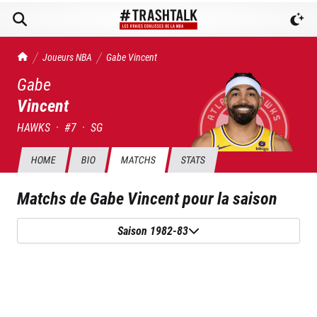
TrashTalk Actu NBA
Joueurs NBA
Gabe
Vincent
Gabe
Vincent
HAWKS
·
#
7
·
SG
HOME
BIO
MATCHS
STATS
Matchs de
Gabe Vincent
pour la saison
Saison 1982-83