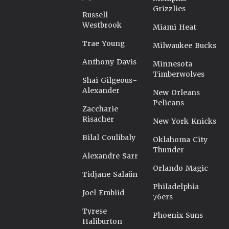
Grizzlies
Russell
Westbrook
Miami Heat
Trae Young
Milwaukee Bucks
Anthony Davis
Minnesota
Timberwolves
Shai Gilgeous-
Alexander
New Orleans
Pelicans
Zaccharie
Risacher
New York Knicks
Bilal Coulibaly
Oklahoma City
Thunder
Alexandre Sarr
Orlando Magic
Tidjane Salaün
Philadelphia
Joel Embiid
76ers
Tyrese
Phoenix Suns
Haliburton