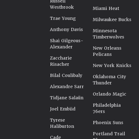
Russell
Westbrook
Miami Heat
Trae Young
Milwaukee Bucks
Anthony Davis
Minnesota
Timberwolves
Shai Gilgeous-
Alexander
New Orleans
Pelicans
Zaccharie
Risacher
New York Knicks
Bilal Coulibaly
Oklahoma City
Thunder
Alexandre Sarr
Orlando Magic
Tidjane Salaün
Philadelphia
Joel Embiid
76ers
Tyrese
Phoenix Suns
Haliburton
Portland Trail
Cade