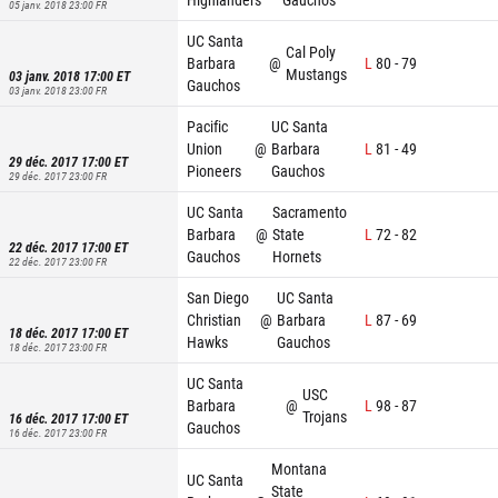
05 janv. 2018 23:00
FR
UC Santa
Cal Poly
Barbara
@
L
80
-
79
Mustangs
03 janv. 2018 17:00
ET
Gauchos
03 janv. 2018 23:00
FR
Pacific
UC Santa
Union
@
Barbara
L
81
-
49
29 déc. 2017 17:00
ET
Pioneers
Gauchos
29 déc. 2017 23:00
FR
UC Santa
Sacramento
Barbara
@
State
L
72
-
82
22 déc. 2017 17:00
ET
Gauchos
Hornets
22 déc. 2017 23:00
FR
San Diego
UC Santa
Christian
@
Barbara
L
87
-
69
18 déc. 2017 17:00
ET
Hawks
Gauchos
18 déc. 2017 23:00
FR
UC Santa
USC
Barbara
@
L
98
-
87
Trojans
16 déc. 2017 17:00
ET
Gauchos
16 déc. 2017 23:00
FR
Montana
UC Santa
State