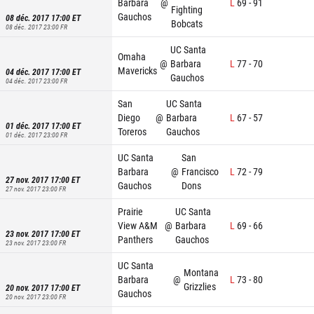
Barbara
@
L
69
-
91
Fighting
Gauchos
08 déc. 2017 17:00
ET
Bobcats
08 déc. 2017 23:00
FR
UC Santa
Omaha
@
Barbara
L
77
-
70
Mavericks
04 déc. 2017 17:00
ET
Gauchos
04 déc. 2017 23:00
FR
San
UC Santa
Diego
@
Barbara
L
67
-
57
01 déc. 2017 17:00
ET
Toreros
Gauchos
01 déc. 2017 23:00
FR
UC Santa
San
Barbara
@
Francisco
L
72
-
79
27 nov. 2017 17:00
ET
Gauchos
Dons
27 nov. 2017 23:00
FR
Prairie
UC Santa
View A&M
@
Barbara
L
69
-
66
23 nov. 2017 17:00
ET
Panthers
Gauchos
23 nov. 2017 23:00
FR
UC Santa
Montana
Barbara
@
L
73
-
80
Grizzlies
20 nov. 2017 17:00
ET
Gauchos
20 nov. 2017 23:00
FR