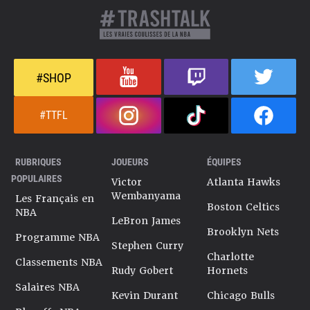
#SHOP
#TTFL
RUBRIQUES
JOUEURS
ÉQUIPES
POPULAIRES
Victor
Atlanta Hawks
Wembanyama
Les Français en
Boston Celtics
NBA
LeBron James
Brooklyn Nets
Programme NBA
Stephen Curry
Charlotte
Classements NBA
Rudy Gobert
Hornets
Salaires NBA
Kevin Durant
Chicago Bulls