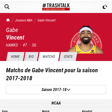
TrashTalk Actu NBA
Joueurs NBA
Gabe
Vincent
Gabe
Vincent
HAWKS
·
#
7
·
SG
HOME
BIO
MATCHS
STATS
Matchs de
Gabe Vincent
pour la saison
2017-2018
Saison 2017-18
NCAA
Date
Match
Résultat