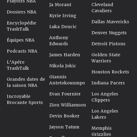
Playoffs NBA
Ja Morant
Cleveland
Cavaliers
Dossiers NBA
Kyrie Irving
Dallas Mavericks
Encyclopédie
Luka Doncic
TrashTalk
Denver Nuggets
Anthony
Équipes NBA
Edwards
Detroit Pistons
Podcasts NBA
James Harden
Golden State
Warriors
L'Apéro
Nikola Jokic
TrashTalk
Houston Rockets
Giannis
Grandes dates de
Antetokounmpo
Indiana Pacers
la saison NBA
Evan Fournier
Los Angeles
Incroyable
Clippers
Brocante Sports
Zion Williamson
Los Angeles
Devin Booker
Lakers
Jayson Tatum
Memphis
Grizzlies