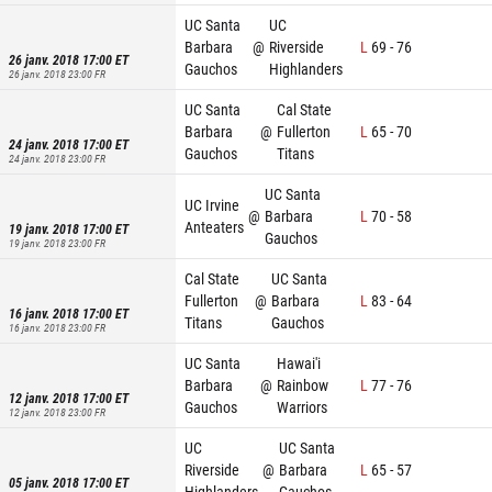
UC Santa
UC
Barbara
@
Riverside
L
69
-
76
26 janv. 2018 17:00
ET
Gauchos
Highlanders
26 janv. 2018 23:00
FR
UC Santa
Cal State
Barbara
@
Fullerton
L
65
-
70
24 janv. 2018 17:00
ET
Gauchos
Titans
24 janv. 2018 23:00
FR
UC Santa
UC Irvine
@
Barbara
L
70
-
58
Anteaters
19 janv. 2018 17:00
ET
Gauchos
19 janv. 2018 23:00
FR
Cal State
UC Santa
Fullerton
@
Barbara
L
83
-
64
16 janv. 2018 17:00
ET
Titans
Gauchos
16 janv. 2018 23:00
FR
UC Santa
Hawai'i
Barbara
@
Rainbow
L
77
-
76
12 janv. 2018 17:00
ET
Gauchos
Warriors
12 janv. 2018 23:00
FR
UC
UC Santa
Riverside
@
Barbara
L
65
-
57
05 janv. 2018 17:00
ET
Highlanders
Gauchos