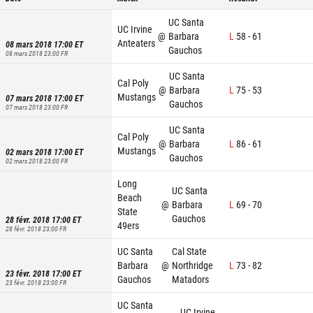
UC Santa
UC Irvine
@
Barbara
L
58
-
61
Anteaters
08 mars 2018 17:00
ET
Gauchos
08 mars 2018 23:00
FR
UC Santa
Cal Poly
@
Barbara
L
75
-
53
Mustangs
07 mars 2018 17:00
ET
Gauchos
07 mars 2018 23:00
FR
UC Santa
Cal Poly
@
Barbara
L
86
-
61
Mustangs
02 mars 2018 17:00
ET
Gauchos
02 mars 2018 23:00
FR
Long
UC Santa
Beach
@
Barbara
L
69
-
70
State
Gauchos
28 févr. 2018 17:00
ET
49ers
28 févr. 2018 23:00
FR
UC Santa
Cal State
Barbara
@
Northridge
L
73
-
82
23 févr. 2018 17:00
ET
Gauchos
Matadors
23 févr. 2018 23:00
FR
UC Santa
UC Irvine