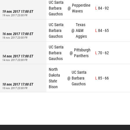
UC Santa
Pepperdine
Barbara
@
L
84
-
92
Waves
19 nov. 2017 17:00
ET
Gauchos
19 nov. 2017 23:00
FR
UC Santa
Texas
Barbara
@
A&M
L
84
-
65
16 nov. 2017 17:00
ET
Gauchos
Aggies
16 nov. 2017 23:00
FR
UC Santa
Pittsburgh
Barbara
@
L
70
-
62
Panthers
14 nov. 2017 17:00
ET
Gauchos
14 nov. 2017 23:00
FR
North
UC Santa
Dakota
@
Barbara
L
85
-
66
State
Gauchos
10 nov. 2017 17:00
ET
Bison
10 nov. 2017 23:00
FR