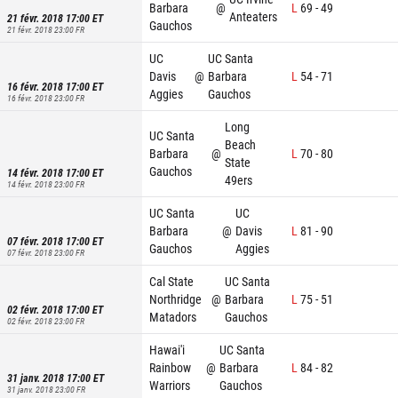
Barbara
@
L
69
-
49
Anteaters
21 févr. 2018 17:00
ET
Gauchos
21 févr. 2018 23:00
FR
UC
UC Santa
Davis
@
Barbara
L
54
-
71
16 févr. 2018 17:00
ET
Aggies
Gauchos
16 févr. 2018 23:00
FR
Long
UC Santa
Beach
Barbara
@
L
70
-
80
State
Gauchos
14 févr. 2018 17:00
ET
49ers
14 févr. 2018 23:00
FR
UC Santa
UC
Barbara
@
Davis
L
81
-
90
07 févr. 2018 17:00
ET
Gauchos
Aggies
07 févr. 2018 23:00
FR
Cal State
UC Santa
Northridge
@
Barbara
L
75
-
51
02 févr. 2018 17:00
ET
Matadors
Gauchos
02 févr. 2018 23:00
FR
Hawai'i
UC Santa
Rainbow
@
Barbara
L
84
-
82
31 janv. 2018 17:00
ET
Warriors
Gauchos
31 janv. 2018 23:00
FR