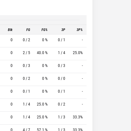
Blk
FG
FG%
3P
3P%
FT
FT%
T
0
0 / 2
0 %
0 / 1
-
0 / 0
0 %
0
2 / 5
40.0 %
1 / 4
25.0%
0 / 0
0 %
0
0 / 3
0 %
0 / 3
-
0 / 0
0 %
0
0 / 2
0 %
0 / 0
-
0 / 0
0 %
0
0 / 1
0 %
0 / 1
-
0 / 0
0 %
0
1 / 4
25.0 %
0 / 2
-
0 / 0
0 %
0
1 / 4
25.0 %
1 / 3
33.3%
0 / 0
0 %
0
4 / 7
57.1 %
1 / 3
33.3%
0 / 0
0 %