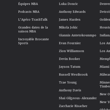
Équipes NBA
Luka Doncic
Denve
Podcasts NBA
Anthony Edwards
Detroi
L'Apéro TrashTalk
James Harden
Golden
Grandes dates de la
Nikola Jokic
Houst
saison NBA
Giannis Antetokounmpo
Indian
Incroyable Brocante
Sports
Evan Fournier
Los An
Zion Williamson
Los An
Devin Booker
Memphi
Jayson Tatum
Miami
Russell Westbrook
Milwa
Trae Young
Minne
Timbe
Anthony Davis
New Or
Shai Gilgeous-Alexander
New Y
Zaccharie Risacher