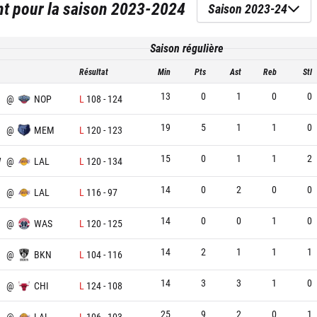
nt
pour la saison
2023-2024
Saison 2023-24
Saison régulière
Résultat
Min
Pts
Ast
Reb
Stl
13
0
1
0
0
@
NOP
L
108
-
124
19
5
1
1
0
@
MEM
L
120
-
123
15
0
1
1
2
W
@
LAL
L
120
-
134
14
0
2
0
0
@
LAL
L
116
-
97
14
0
0
1
0
@
WAS
L
120
-
125
14
2
1
1
1
@
BKN
L
104
-
116
14
3
3
1
0
@
CHI
L
124
-
108
25
9
2
0
1
@
LAL
L
106
-
103