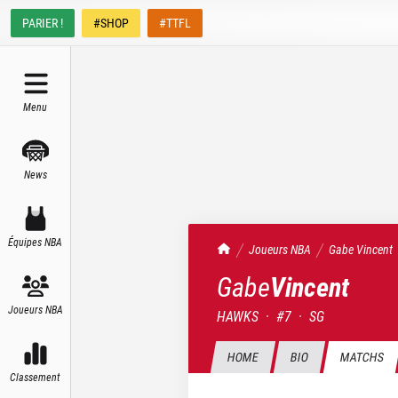
PARIER !
#SHOP
#TTFL
Menu
News
Équipes NBA
TrashTalk Actu NBA
Joueurs NBA
Gabe
Vincent
Gabe
Vincent
Joueurs NBA
HAWKS
·
#
7
·
SG
HOME
BIO
MATCHS
Classement