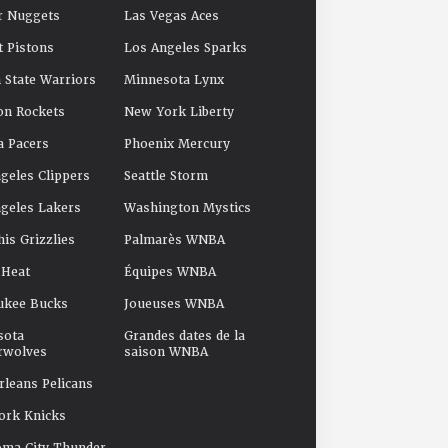
r Nuggets
Las Vegas Aces
t Pistons
Los Angeles Sparks
 State Warriors
Minnesota Lynx
on Rockets
New York Liberty
a Pacers
Phoenix Mercury
geles Clippers
Seattle Storm
geles Lakers
Washington Mystics
s Grizzlies
Palmarès WNBA
 Heat
Équipes WNBA
ukee Bucks
Joueuses WNBA
sota
Grandes dates de la
rwolves
saison WNBA
leans Pelicans
ork Knicks