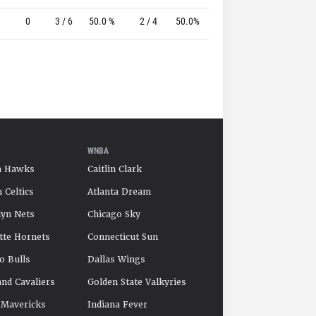
0
3 / 6
50.0 %
2 / 4
50.0%
1 / 1
100.0 %
WNBA
a Hawks
Caitlin Clark
 Celtics
Atlanta Dream
yn Nets
Chicago Sky
tte Hornets
Connecticut Sun
o Bulls
Dallas Wings
and Cavaliers
Golden State Valkyries
 Mavericks
Indiana Fever