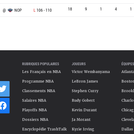
18
9
1
4
1
@
NOP
L
106
-
110
RUBRIQUES POPULAIRES
JOUEURS
ÉQUIPES
Les Français en NBA
Victor Wembanyama
Atlant
Programme NBA
LeBron James
Boston
Classements NBA
Stephen Curry
Brookl
Salaires NBA
Rudy Gobert
Charlo
Playoffs NBA
Kevin Durant
Chicag
Dossiers NBA
Ja Morant
Clevel
Encyclopédie TrashTalk
Kyrie Irving
Dallas