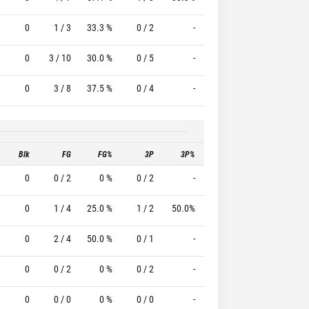
0
1 / 3
33.3 %
0 / 2
-
0 / 0
0 %
0
3 / 10
30.0 %
0 / 5
-
1 / 2
50.0 %
0
3 / 8
37.5 %
0 / 4
-
0 / 0
0 %
Blk
FG
FG%
3P
3P%
FT
FT%
T
0
0 / 2
0 %
0 / 2
-
0 / 0
0 %
0
1 / 4
25.0 %
1 / 2
50.0%
0 / 0
0 %
0
2 / 4
50.0 %
0 / 1
-
0 / 0
0 %
0
0 / 2
0 %
0 / 2
-
0 / 0
0 %
0
0 / 0
0 %
0 / 0
-
0 / 0
0 %