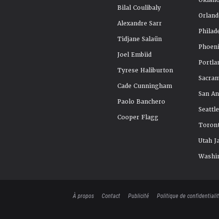
Oklah
Bilal Coulibaly
Orland
Alexandre Sarr
Philad
Tidjane Salaün
Phoeni
Joel Embiid
Portla
Tyrese Haliburton
Sacra
Cade Cunningham
San An
Paolo Banchero
Seattl
Cooper Flagg
Toront
Utah J
Washi
À propos
Contact
Publicité
Politique de confidentiali