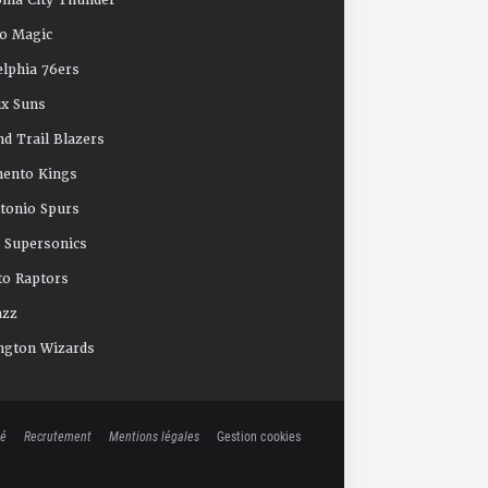
oma City Thunder
o Magic
elphia 76ers
x Suns
nd Trail Blazers
mento Kings
tonio Spurs
e Supersonics
o Raptors
azz
ngton Wizards
té
Recrutement
Mentions légales
Gestion cookies