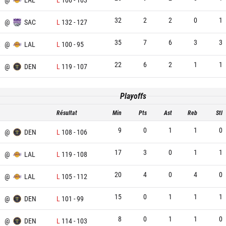
32
2
2
0
1
@
SAC
L
132
-
127
35
7
6
3
3
X
@
LAL
L
100
-
95
22
6
2
1
1
@
DEN
L
119
-
107
Playoffs
Résultat
Min
Pts
Ast
Reb
Stl
9
0
1
1
0
@
DEN
L
108
-
106
17
3
0
1
1
@
LAL
L
119
-
108
20
4
0
4
0
@
LAL
L
105
-
112
15
0
1
1
1
@
DEN
L
101
-
99
8
0
1
1
0
@
DEN
L
114
-
103