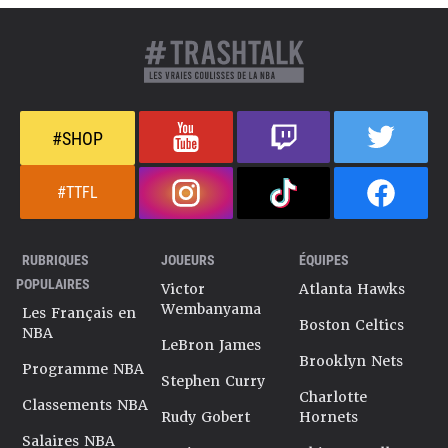
#SHOP
#TTFL
RUBRIQUES
JOUEURS
ÉQUIPES
POPULAIRES
Victor
Atlanta Hawks
Wembanyama
Les Français en
Boston Celtics
NBA
LeBron James
Brooklyn Nets
Programme NBA
Stephen Curry
Charlotte
Classements NBA
Rudy Gobert
Hornets
Salaires NBA