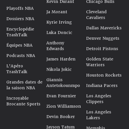
Kevin Durant
Chicago Bulls
Playoffs NBA
Ja Morant
Cleveland
Cavaliers
Dossiers NBA
Kyrie Irving
Dallas Mavericks
Encyclopédie
Luka Doncic
TrashTalk
Denver Nuggets
Anthony
Équipes NBA
Edwards
Detroit Pistons
Podcasts NBA
James Harden
Golden State
Warriors
L'Apéro
Nikola Jokic
TrashTalk
Houston Rockets
Giannis
Grandes dates de
Antetokounmpo
Indiana Pacers
la saison NBA
Evan Fournier
Los Angeles
Incroyable
Clippers
Brocante Sports
Zion Williamson
Los Angeles
Devin Booker
Lakers
Jayson Tatum
Memphis