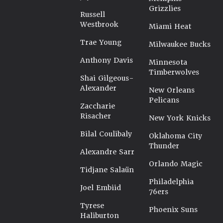
Grizzlies
Russell
Westbrook
Miami Heat
Trae Young
Milwaukee Bucks
Anthony Davis
Minnesota
Timberwolves
Shai Gilgeous-
Alexander
New Orleans
Pelicans
Zaccharie
Risacher
New York Knicks
Bilal Coulibaly
Oklahoma City
Thunder
Alexandre Sarr
Orlando Magic
Tidjane Salaün
Philadelphia
Joel Embiid
76ers
Tyrese
Phoenix Suns
Haliburton