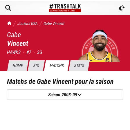
TrashTalk Actu NBA
Joueurs NBA
Gabe
Vincent
Gabe
Vincent
HAWKS
·
#
7
·
SG
HOME
BIO
MATCHS
STATS
Matchs de
Gabe Vincent
pour la saison
Saison 2008-09