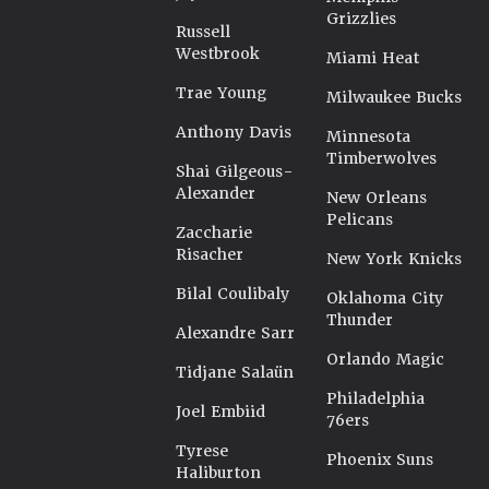
Grizzlies
Russell
Westbrook
Miami Heat
Trae Young
Milwaukee Bucks
Anthony Davis
Minnesota
Timberwolves
Shai Gilgeous-
Alexander
New Orleans
Pelicans
Zaccharie
Risacher
New York Knicks
Bilal Coulibaly
Oklahoma City
Thunder
Alexandre Sarr
Orlando Magic
Tidjane Salaün
Philadelphia
Joel Embiid
76ers
Tyrese
Phoenix Suns
Haliburton