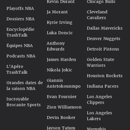
Kevin Durant
Chicago Bulls
Playoffs NBA
Ja Morant
Cleveland
Cavaliers
Dossiers NBA
Kyrie Irving
Dallas Mavericks
Encyclopédie
Luka Doncic
TrashTalk
Denver Nuggets
Anthony
Équipes NBA
Edwards
Detroit Pistons
Podcasts NBA
James Harden
Golden State
Warriors
L'Apéro
Nikola Jokic
TrashTalk
Houston Rockets
Giannis
Grandes dates de
Antetokounmpo
Indiana Pacers
la saison NBA
Evan Fournier
Los Angeles
Incroyable
Clippers
Brocante Sports
Zion Williamson
Los Angeles
Devin Booker
Lakers
Jayson Tatum
Memphis