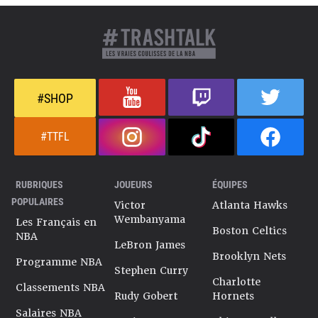
#SHOP
#TTFL
RUBRIQUES
JOUEURS
ÉQUIPES
POPULAIRES
Victor
Atlanta Hawks
Wembanyama
Les Français en
Boston Celtics
NBA
LeBron James
Brooklyn Nets
Programme NBA
Stephen Curry
Charlotte
Classements NBA
Rudy Gobert
Hornets
Salaires NBA