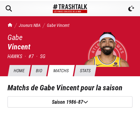
TrashTalk Actu NBA
Joueurs NBA
Gabe
Vincent
Gabe
Vincent
HAWKS
·
#
7
·
SG
HOME
BIO
MATCHS
STATS
Matchs de
Gabe Vincent
pour la saison
Saison 1986-87