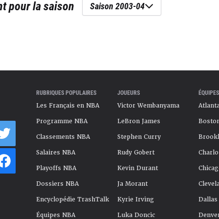
nt
pour la saison
Saison 2003-04
RUBRIQUES POPULAIRES
JOUEURS
ÉQUIPES
Les Français en NBA
Victor Wembanyama
Atlant
Programme NBA
LeBron James
Boston
Classements NBA
Stephen Curry
Brookl
Salaires NBA
Rudy Gobert
Charlo
Playoffs NBA
Kevin Durant
Chicag
Dossiers NBA
Ja Morant
Clevel
Encyclopédie TrashTalk
Kyrie Irving
Dallas
Équipes NBA
Luka Doncic
Denve