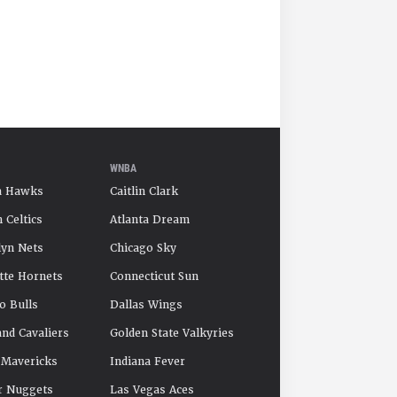
WNBA
a Hawks
Caitlin Clark
 Celtics
Atlanta Dream
yn Nets
Chicago Sky
tte Hornets
Connecticut Sun
o Bulls
Dallas Wings
and Cavaliers
Golden State Valkyries
 Mavericks
Indiana Fever
r Nuggets
Las Vegas Aces