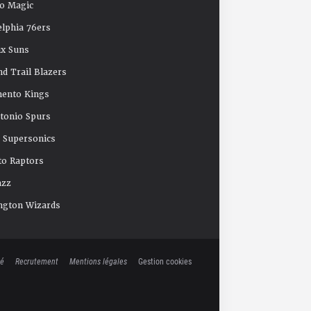
o Magic
elphia 76ers
x Suns
nd Trail Blazers
mento Kings
tonio Spurs
e Supersonics
o Raptors
azz
ngton Wizards
té
Recrutement
Mentions légales
Gestion cookies