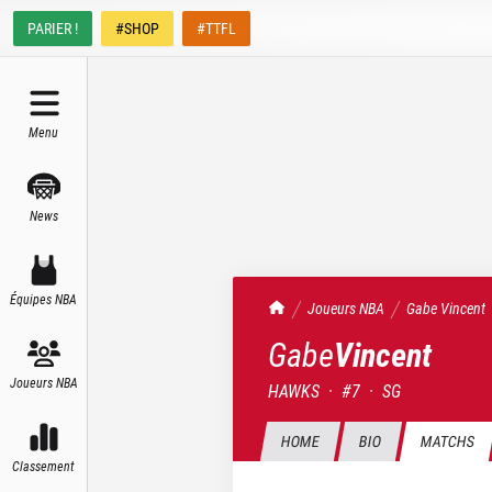
PARIER !
#SHOP
#TTFL
Menu
News
Équipes NBA
TrashTalk Actu NBA
Joueurs NBA
Gabe
Vincent
Gabe
Vincent
Joueurs NBA
HAWKS
·
#
7
·
SG
HOME
BIO
MATCHS
Classement