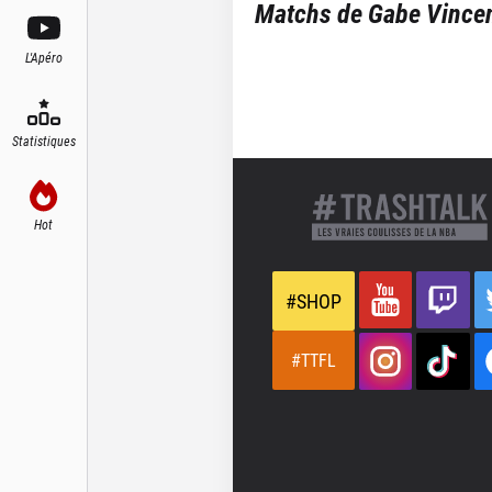
Matchs de
Gabe Vince
L'Apéro
Statistiques
Hot
#SHOP
#TTFL