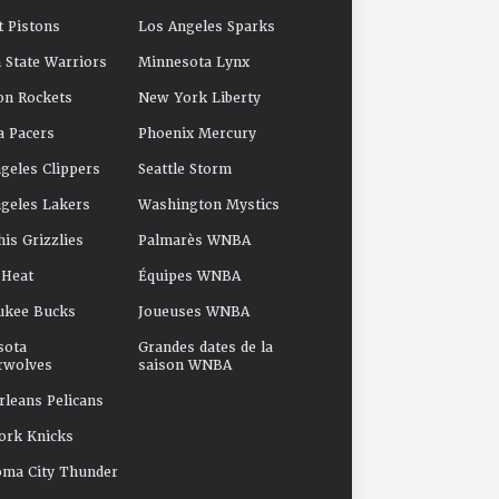
t Pistons
Los Angeles Sparks
 State Warriors
Minnesota Lynx
on Rockets
New York Liberty
a Pacers
Phoenix Mercury
geles Clippers
Seattle Storm
geles Lakers
Washington Mystics
s Grizzlies
Palmarès WNBA
 Heat
Équipes WNBA
ukee Bucks
Joueuses WNBA
sota
Grandes dates de la
rwolves
saison WNBA
leans Pelicans
ork Knicks
oma City Thunder