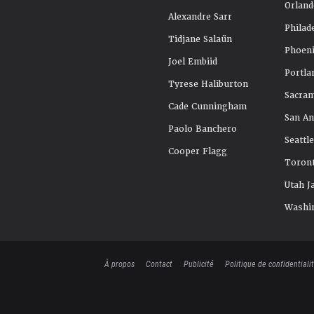
Orland
Alexandre Sarr
Philad
Tidjane Salaün
Phoeni
Joel Embiid
Portla
Tyrese Haliburton
Sacra
Cade Cunningham
San An
Paolo Banchero
Seattl
Cooper Flagg
Toront
Utah J
Washi
À propos
Contact
Publicité
Politique de confidentiali