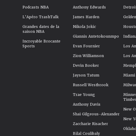
Podcasts NBA
Anthony Edwards
Detroi
L'Apéro TrashTalk
James Harden
Golden
Grandes dates de la
Nikola Jokic
Houst
saison NBA
Giannis Antetokounmpo
Indian
Incroyable Brocante
Sports
Evan Fournier
Los An
Zion Williamson
Los An
Devin Booker
Memphi
Jayson Tatum
Miami
Russell Westbrook
Milwa
Trae Young
Minne
Timbe
Anthony Davis
New Or
Shai Gilgeous-Alexander
New Y
Zaccharie Risacher
Oklah
Bilal Coulibaly