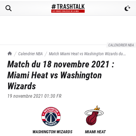
CALENDRIER NBA
TrashTalk Actu NBA
Calendrier NBA
Match
Miami Heat
vs
Washington Wizards
du
Match du
18 novembre 2021
:
18/11/2021
Miami Heat
vs
Washington
Wizards
19 novembre 2021 01:30
FR
WASHINGTON WIZARDS
MIAMI HEAT