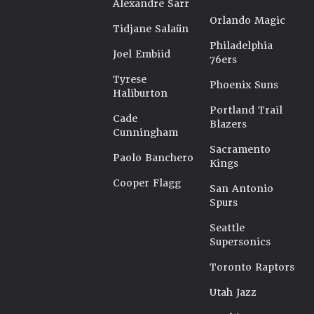
Alexandre Sarr
Orlando Magic
Tidjane Salaün
Philadelphia
Joel Embiid
76ers
Tyrese
Phoenix Suns
Haliburton
Portland Trail
Cade
Blazers
Cunningham
Sacramento
Paolo Banchero
Kings
Cooper Flagg
San Antonio
Spurs
Seattle
Supersonics
Toronto Raptors
Utah Jazz