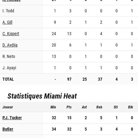
I. Todd
1
3
0
0
0
1
A. Gill
9
2
1
2
0
1
C. Kispert
24
13
0
4
0
0
D. Avdija
20
6
1
1
0
1
R. Neto
13
0
1
0
0
0
J. Ayayi
1
0
1
1
0
0
TOTAL
-
97
25
37
4
3
Statistiques
Miami Heat
Joueur
Min
Pts
Ast
Reb
Stl
Blk
P.J. Tucker
32
15
2
5
1
0
Butler
34
32
5
3
4
0