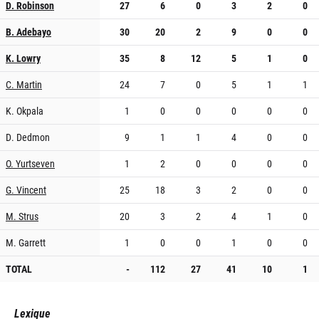
D. Robinson
27
6
0
3
2
0
B. Adebayo
30
20
2
9
0
0
K. Lowry
35
8
12
5
1
0
C. Martin
24
7
0
5
1
1
K. Okpala
1
0
0
0
0
0
D. Dedmon
9
1
1
4
0
0
O. Yurtseven
1
2
0
0
0
0
G. Vincent
25
18
3
2
0
0
M. Strus
20
3
2
4
1
0
M. Garrett
1
0
0
1
0
0
TOTAL
-
112
27
41
10
1
Lexique