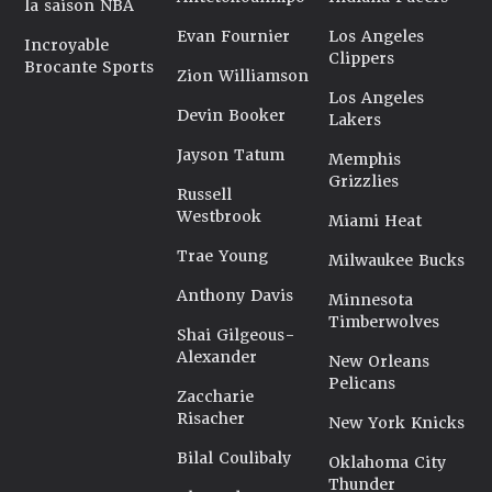
la saison NBA
Evan Fournier
Los Angeles
Incroyable
Clippers
Brocante Sports
Zion Williamson
Los Angeles
Devin Booker
Lakers
Jayson Tatum
Memphis
Grizzlies
Russell
Westbrook
Miami Heat
Trae Young
Milwaukee Bucks
Anthony Davis
Minnesota
Timberwolves
Shai Gilgeous-
Alexander
New Orleans
Pelicans
Zaccharie
Risacher
New York Knicks
Bilal Coulibaly
Oklahoma City
Thunder