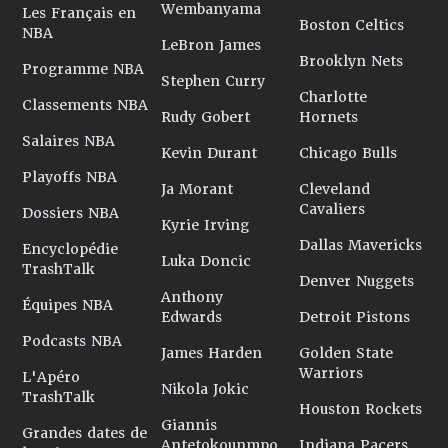
Wembanyama
Les Français en
Boston Celtics
NBA
LeBron James
Brooklyn Nets
Programme NBA
Stephen Curry
Charlotte
Classements NBA
Rudy Gobert
Hornets
Salaires NBA
Kevin Durant
Chicago Bulls
Playoffs NBA
Ja Morant
Cleveland
Cavaliers
Dossiers NBA
Kyrie Irving
Dallas Mavericks
Encyclopédie
Luka Doncic
TrashTalk
Denver Nuggets
Anthony
Équipes NBA
Edwards
Detroit Pistons
Podcasts NBA
James Harden
Golden State
Warriors
L'Apéro
Nikola Jokic
TrashTalk
Houston Rockets
Giannis
Grandes dates de
Antetokounmpo
Indiana Pacers