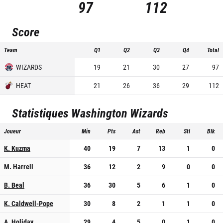
97
112
Score
Team
Q1
Q2
Q3
Q4
Total
WIZARDS
19
21
30
27
97
HEAT
21
26
36
29
112
Statistiques
Washington Wizards
Joueur
Min
Pts
Ast
Reb
Stl
Blk
K. Kuzma
40
19
7
13
1
0
M. Harrell
36
12
2
9
0
0
B. Beal
36
30
5
6
1
0
K. Caldwell-Pope
30
8
2
1
1
0
A. Holiday
29
4
5
0
1
0