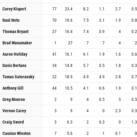
Corey Kispert
77
23.4
8.2
1.1
2.7
0.5
Raul Neto
70
19.6
7.5
3.1
1.9
0.8
Thomas Bryant
27
16.4
7.4
0.9
4
0.2
Brad Wanamaker
1
27
7
7
4
2
Aaron Holiday
41
16.1
6.1
1.9
1.6
0.6
Davis Bertans
34
14.8
5.7
0.5
1.8
0.3
Tomas Satoransky
22
18.9
4.9
4.9
2.8
0.7
Anthony Gill
44
10.5
4.1
0.6
1.9
0.1
Greg Monroe
2
9
4
0.5
5
0.5
Vernon Carey
3
9
4
0
2.3
0.3
Craig Sword
3
6.3
2
0.3
0
1.3
Cassius Winston
7
5.6
2
1
0.1
0