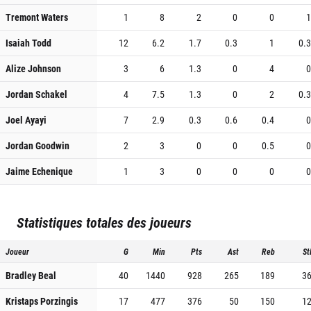
Tremont Waters
1
8
2
0
0
1
Isaiah Todd
12
6.2
1.7
0.3
1
0.3
Alize Johnson
3
6
1.3
0
4
0
Jordan Schakel
4
7.5
1.3
0
2
0.3
Joel Ayayi
7
2.9
0.3
0.6
0.4
0
Jordan Goodwin
2
3
0
0
0.5
0
Jaime Echenique
1
3
0
0
0
0
Statistiques totales des joueurs
Joueur
G
Min
Pts
Ast
Reb
St
Bradley Beal
40
1440
928
265
189
3
Kristaps Porzingis
17
477
376
50
150
1