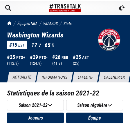
TrashTalk Actu NBA
Équipes NBA
WIZARDS
Stats
Washington Wizards
17
·
65
#
15
V
D
EST
#
25
#
29
#
26
#
25
PTS+
PTS-
REB
AST
(
112.9
)
(
124.9
)
(
41.9
)
(
25
)
ACTUALITÉ
INFORMATIONS
EFFECTIF
CALENDRIER
Statistiques de la saison
2021-22
Saison 2021-22
Saison régulière
Joueurs
Équipe