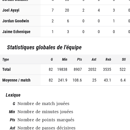
Joel Ayayi
7
20
2
4
3
Jordan Goodwin
2
6
0
0
1
Jaime Echenique
1
3
0
0
0
Statistiques globales de l'équipe
Type
G
Min
Pts
Ast
Reb
Stl
Total
82
19838
8907
2052
3535
522
Moyenne / match
82
241.9
108.6
25
43.1
6.4
Lexique
G
Nombre de match jouées
Min
Nombre de minutes jouées
Pts
Nombre de points marqués
Ast
Nombre de passes décisives