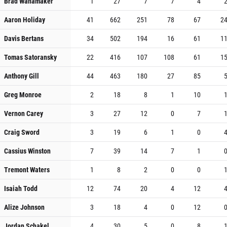
Brad Wanamaker
1
27
7
7
4
Aaron Holiday
41
662
251
78
67
2
Davis Bertans
34
502
194
16
61
1
Tomas Satoransky
22
416
107
108
61
1
Anthony Gill
44
463
180
27
85
Greg Monroe
2
18
8
1
10
Vernon Carey
3
27
12
0
7
Craig Sword
3
19
6
1
0
Cassius Winston
7
39
14
7
1
Tremont Waters
1
8
2
0
0
Isaiah Todd
12
74
20
4
12
Alize Johnson
3
18
4
0
12
Jordan Schakel
4
30
5
0
8