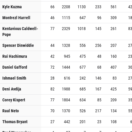
Kyle Kuzma
66
2208
1130
233
561
4
Montrezl Harrell
46
1115
647
96
309
1
Kentavious Caldwell-
77
2329
1018
145
261
8
Pope
Spencer Dinwiddie
44
1328
556
256
207
2
Rui Hachimura
42
945
475
48
160
2
Daniel Gafford
72
1444
677
68
407
3
Ishmael Smith
28
616
242
146
83
2
Deni Avdija
82
1988
685
167
425
5
Corey Kispert
77
1804
634
85
209
3
Raul Neto
70
1370
526
217
134
5
Thomas Bryant
27
442
201
23
108