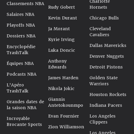
Charlotte
Classements NBA
Rudy Gobert
Hornets
Salaires NBA
Kevin Durant
Chicago Bulls
Playoffs NBA
Ja Morant
Cleveland
Cavaliers
Dossiers NBA
Kyrie Irving
Dallas Mavericks
Encyclopédie
Luka Doncic
TrashTalk
Denver Nuggets
Anthony
Équipes NBA
Edwards
Detroit Pistons
Podcasts NBA
James Harden
Golden State
Warriors
L'Apéro
Nikola Jokic
TrashTalk
Houston Rockets
Giannis
Grandes dates de
Antetokounmpo
Indiana Pacers
la saison NBA
Evan Fournier
Los Angeles
Incroyable
Clippers
Brocante Sports
Zion Williamson
Los Angeles