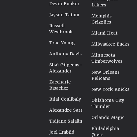
Devin Booker
Lakers
Jayson Tatum
Memphis
Grizzlies
Russell
Westbrook
Miami Heat
Trae Young
Milwaukee Bucks
Anthony Davis
Minnesota
Timberwolves
Shai Gilgeous-
Alexander
New Orleans
Pelicans
Zaccharie
Risacher
New York Knicks
Bilal Coulibaly
Oklahoma City
Thunder
Alexandre Sarr
Orlando Magic
Tidjane Salaün
Philadelphia
Joel Embiid
76ers