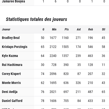
Jamaree Bouyea
1
6
0
0
1
0
Statistiques totales des joueurs
Joueur
G
Min
Pts
Ast
Reb
Stl
Bradley Beal
50
1677
1160
271
196
45
Kristaps Porzingis
65
2122
1505
174
546
58
Kyle Kuzma
64
2240
1357
239
463
36
Rui Hachimura
30
728
390
35
128
11
Corey Kispert
74
2096
820
87
207
32
Monte Morris
62
1695
636
326
210
43
Deni Avdija
76
2021
697
211
487
65
Daniel Gafford
78
1606
705
84
433
33