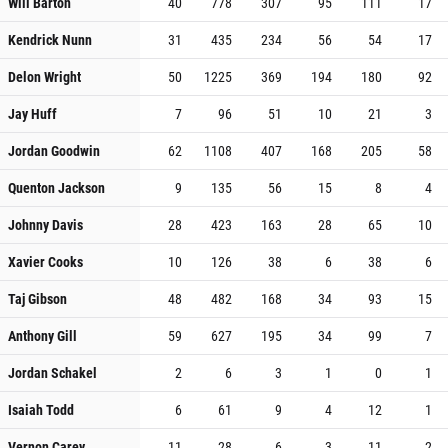
Will Barton
40
778
307
95
111
17
Kendrick Nunn
31
435
234
56
54
17
Delon Wright
50
1225
369
194
180
92
Jay Huff
7
96
51
10
21
3
Jordan Goodwin
62
1108
407
168
205
58
Quenton Jackson
9
135
56
15
8
4
Johnny Davis
28
423
163
28
65
10
Xavier Cooks
10
126
38
6
38
6
Taj Gibson
48
482
168
34
93
15
Anthony Gill
59
627
195
34
99
7
Jordan Schakel
2
6
3
1
0
1
Isaiah Todd
6
61
9
4
12
1
Vernon Carey
11
28
6
3
11
2