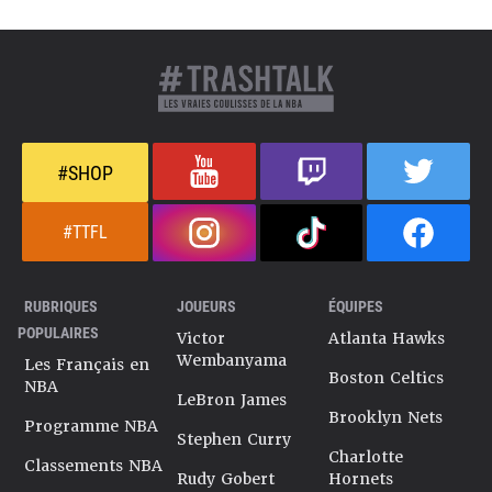
#SHOP
#TTFL
RUBRIQUES
JOUEURS
ÉQUIPES
POPULAIRES
Victor
Atlanta Hawks
Wembanyama
Les Français en
Boston Celtics
NBA
LeBron James
Brooklyn Nets
Programme NBA
Stephen Curry
Charlotte
Classements NBA
Rudy Gobert
Hornets