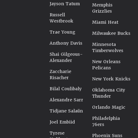
Jayson Tatum
Memphis
Grizzlies
Russell
Westbrook
Miami Heat
Trae Young
Milwaukee Bucks
Anthony Davis
Minnesota
Timberwolves
Shai Gilgeous-
Alexander
New Orleans
Pelicans
Zaccharie
Risacher
New York Knicks
Bilal Coulibaly
Oklahoma City
Thunder
Alexandre Sarr
Orlando Magic
Tidjane Salaün
Philadelphia
Joel Embiid
76ers
Tyrese
Phoenix Suns