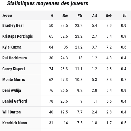
Statistiques moyennes des joueurs
Joueur
G
Min
Pts
Ast
Reb
Stl
Bradley Beal
50
33.5
23.2
5.4
3.9
0.9
Kristaps Porzingis
65
32.6
23.2
2.7
8.4
0.9
Kyle Kuzma
64
35
21.2
3.7
7.2
0.6
Rui Hachimura
30
24.3
13
1.2
4.3
0.4
Corey Kispert
74
28.3
11.1
1.2
2.8
0.4
Monte Morris
62
27.3
10.3
5.3
3.4
0.7
Deni Avdija
76
26.6
9.2
2.8
6.4
0.9
Daniel Gafford
78
20.6
9
1.1
5.6
0.4
Will Barton
40
19.5
7.7
2.4
2.8
0.4
Kendrick Nunn
31
14
7.5
1.8
1.7
0.5