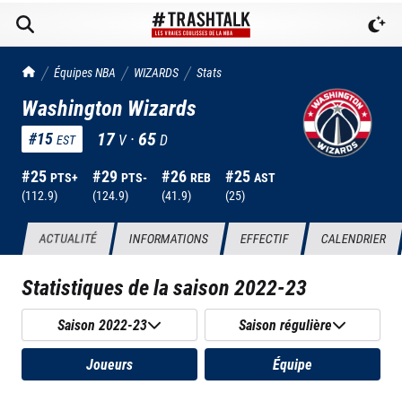
TrashTalk Actu NBA
Équipes NBA
WIZARDS
Stats
Washington Wizards
17
·
65
#
15
V
D
EST
#
25
#
29
#
26
#
25
PTS+
PTS-
REB
AST
(
112.9
)
(
124.9
)
(
41.9
)
(
25
)
ACTUALITÉ
INFORMATIONS
EFFECTIF
CALENDRIER
Statistiques de la saison
2022-23
Saison 2022-23
Saison régulière
Joueurs
Équipe