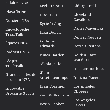
Salaires NBA
Kevin Durant
Chicago Bulls
Playoffs NBA
Ja Morant
Cleveland
Cavaliers
Dossiers NBA
Kyrie Irving
Dallas Mavericks
Encyclopédie
Luka Doncic
TrashTalk
Denver Nuggets
Anthony
Équipes NBA
Edwards
Detroit Pistons
Podcasts NBA
James Harden
Golden State
Warriors
L'Apéro
Nikola Jokic
TrashTalk
Houston Rockets
Giannis
Grandes dates de
Antetokounmpo
Indiana Pacers
la saison NBA
Evan Fournier
Los Angeles
Incroyable
Clippers
Brocante Sports
Zion Williamson
Los Angeles
Devin Booker
Lakers