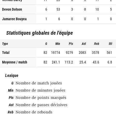
Devon Dotson
6
53
3
8
10
5
Jamaree Bouyea
1
6
0
0
1
0
Statistiques globales de l'équipe
Type
G
Min
Pts
Ast
Reb
Stl
Total
82
19774
9279
2083
3578
561
Moyenne / match
82
241.1
113.2
25.4
43.6
6.8
Lexique
G
Nombre de match jouées
Min
Nombre de minutes jouées
Pts
Nombre de points marqués
Ast
Nombre de passes décisives
Reb
Nombre de rebonds