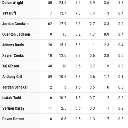
Delon Wright
50
24.5
7.4
3.9
3.6
1.8
Jay Huff
7
13.7
7.3
1.4
3
0.4
Jordan Goodwin
62
17.9
6.6
2.7
3.3
0.9
Quenton Jackson
9
15
6.2
1.7
0.9
0.4
Johnny Davis
28
15.1
5.8
1
2.3
0.4
Xavier Cooks
10
12.6
3.8
0.6
3.8
0.6
Taj Gibson
48
10
3.5
0.7
1.9
0.3
Anthony Gill
59
10.6
3.3
0.6
1.7
0.1
Jordan Schakel
2
3
1.5
0.5
0
0.5
Isaiah Todd
6
10.2
1.5
0.7
2
0.2
Vernon Carey
11
2.5
0.5
0.3
1
0.2
Devon Dotson
6
8.8
0.5
1.3
1.7
0.8