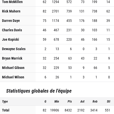
Tom McMillen
62
1294
572
73
199
14
Rick Mahorn
82
2701
739
131
738
62
Darren Daye
75
1174
455
176
188
39
Charles Davis
46
467
231
30
103
11
Joe Kopicki
59
678
220
46
166
15
Dewayne Scales
2
13
6
0
3
1
Bryan Warrick
32
254
63
43
22
9
Michael Gibson
32
229
53
9
66
5
Michael Wilson
6
26
1
3
1
0
Statistiques globales de l'équipe
Type
G
Min
Pts
Ast
Reb
Stl
Total
82
19906
8432
2192
3414
551