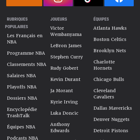
RUBRIQUES
JOUEURS
ÉQUIPES
POPULAIRES
Victor
Atlanta Hawks
Wembanyama
Les Français en
Boston Celtics
NBA
LeBron James
Brooklyn Nets
Programme NBA
Stephen Curry
Charlotte
Classements NBA
Rudy Gobert
Hornets
Salaires NBA
Kevin Durant
Chicago Bulls
Playoffs NBA
Ja Morant
Cleveland
Cavaliers
Dossiers NBA
Kyrie Irving
Dallas Mavericks
Encyclopédie
Luka Doncic
TrashTalk
Denver Nuggets
Anthony
Équipes NBA
Edwards
Detroit Pistons
Podcasts NBA