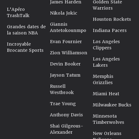
James Harden
Golden State
Warriors
L'Apéro
Nikola Jokic
TrashTalk
Houston Rockets
Giannis
Grandes dates de
Antetokounmpo
Indiana Pacers
la saison NBA
Evan Fournier
Los Angeles
Incroyable
Clippers
Brocante Sports
Zion Williamson
Los Angeles
Devin Booker
Lakers
Jayson Tatum
Memphis
Grizzlies
Russell
Westbrook
Miami Heat
Trae Young
Milwaukee Bucks
Anthony Davis
Minnesota
Timberwolves
Shai Gilgeous-
Alexander
New Orleans