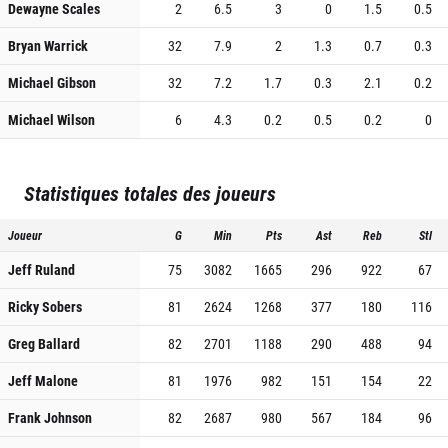
Dewayne Scales
2
6.5
3
0
1.5
0.5
Bryan Warrick
32
7.9
2
1.3
0.7
0.3
Michael Gibson
32
7.2
1.7
0.3
2.1
0.2
Michael Wilson
6
4.3
0.2
0.5
0.2
0
Statistiques totales des joueurs
Joueur
G
Min
Pts
Ast
Reb
Stl
Jeff Ruland
75
3082
1665
296
922
67
Ricky Sobers
81
2624
1268
377
180
116
Greg Ballard
82
2701
1188
290
488
94
Jeff Malone
81
1976
982
151
154
22
Frank Johnson
82
2687
980
567
184
96