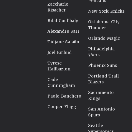
Pelicans
Zaccharie
Risacher
New York Knicks
Bilal Coulibaly
Oklahoma City
Thunder
Alexandre Sarr
Orlando Magic
Tidjane Salaün
Philadelphia
Joel Embiid
76ers
Tyrese
Phoenix Suns
Haliburton
Portland Trail
Cade
Blazers
Cunningham
Sacramento
Paolo Banchero
Kings
Cooper Flagg
San Antonio
Spurs
Seattle
Supersonics