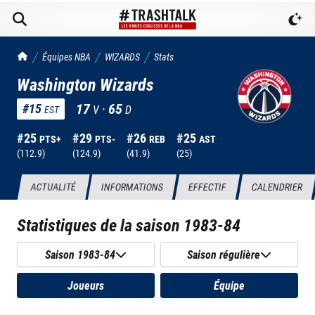
TrashTalk Actu NBA
Équipes NBA
WIZARDS
Stats
Washington Wizards
17
·
65
#
15
V
D
EST
#
25
#
29
#
26
#
25
PTS+
PTS-
REB
AST
(
112.9
)
(
124.9
)
(
41.9
)
(
25
)
ACTUALITÉ
INFORMATIONS
EFFECTIF
CALENDRIER
Statistiques de la saison
1983-84
Saison 1983-84
Saison régulière
Joueurs
Équipe