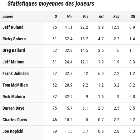
Statistiques moyennes des joueurs
Joueur
G
Min
Pts
Ast
Reb
Stl
Jeff Ruland
75
41.1
22.2
3.9
12.3
0.9
Ricky Sobers
81
32.4
15.7
4.7
2.2
1.4
Greg Ballard
82
32.9
14.5
3.5
6
1.1
Jeff Malone
81
24.4
12.1
1.9
1.9
0.3
Frank Johnson
82
32.8
12
6.9
2.2
1.2
Tom McMillen
62
20.9
9.2
1.2
3.2
0.2
Rick Mahorn
82
32.9
9
1.6
9
0.8
Darren Daye
75
15.7
6.1
2.3
2.5
0.5
Charles Davis
46
10.2
5
0.7
2.2
0.2
Joe Kopicki
59
11.5
3.7
0.8
2.8
0.3