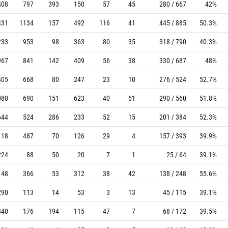
408
797
393
150
57
45
280 / 667
42%
431
1134
157
492
116
41
445 / 885
50.3%
233
953
98
363
80
35
318 / 790
40.3%
967
841
142
409
56
38
330 / 687
48%
405
668
80
247
23
10
276 / 524
52.7%
080
690
151
623
40
61
290 / 560
51.8%
644
524
286
233
52
15
201 / 384
52.3%
118
487
70
126
29
4
157 / 393
39.9%
224
88
50
20
7
1
25 / 64
39.1%
148
366
53
312
38
42
138 / 248
55.6%
290
113
14
53
3
13
45 / 115
39.1%
840
176
194
115
47
7
68 / 172
39.5%