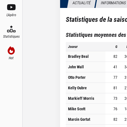
ACTUALITÉ
INFORMATIONS
L'Apéro
Statistiques de la sai
Statistiques moyennes des
Statistiques
Joueur
G
Bradley Beal
82
3
Hot
John Wall
41
3
Otto Porter
77
3
Kelly Oubre
81
2
Markieff Morris
73
2
Mike Scott
76
1
Marcin Gortat
82
2