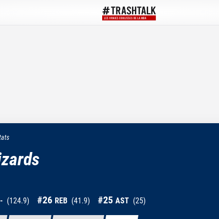
tats
izards
#
26
#
25
-
(
124.9
)
REB
(
41.9
)
AST
(
25
)