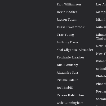
Zion Williamson
Los An
Devin Booker
Memphi
Jayson Tatum
Miami
Russell Westbrook
Milwa
Trae Young
Minne
Timbe
Anthony Davis
New Or
Shai Gilgeous-Alexander
New Y
Zaccharie Risacher
Oklah
Bilal Coulibaly
Orland
Alexandre Sarr
Philad
Tidjane Salaün
Phoeni
Joel Embiid
Portla
Tyrese Haliburton
Sacra
Cade Cunningham