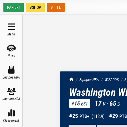
PARIER !
#SHOP
#TTFL
Menu
News
Équipes NBA
TrashTalk Actu NBA
Équipes NBA
WIZARDS
S
Washington W
Joueurs NBA
17
·
65
#
15
V
D
EST
#
25
#
29
PTS+
(
112.9
)
PTS
Classement