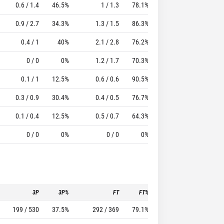
0.6 / 1.4
46.5%
1 / 1.3
78.1%
1.1
1.8
14.96
0.9 / 2.7
34.3%
1.3 / 1.5
86.3%
0.5
0.7
8.04
0.4 / 1
40%
2.1 / 2.8
76.2%
1
1
10.4
0 / 0
0%
1.2 / 1.7
70.3%
1.3
3
10.25
0.1 / 1
12.5%
0.6 / 0.6
90.5%
0.5
1.3
4.48
0.3 / 0.9
30.4%
0.4 / 0.5
76.7%
1
1.6
7.46
0.1 / 0.4
12.5%
0.5 / 0.7
64.3%
0.1
0.4
3.68
0 / 0
0%
0 / 0
0%
0
2
7
3P
3P%
FT
FT%
To
Pf
199 / 530
37.5%
292 / 369
79.1%
214
160