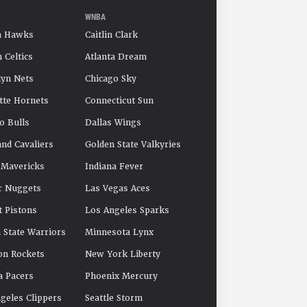
WNBA
a Hawks
Caitlin Clark
 Celtics
Atlanta Dream
yn Nets
Chicago Sky
tte Hornets
Connecticut Sun
o Bulls
Dallas Wings
and Cavaliers
Golden State Valkyries
 Mavericks
Indiana Fever
r Nuggets
Las Vegas Aces
t Pistons
Los Angeles Sparks
 State Warriors
Minnesota Lynx
on Rockets
New York Liberty
a Pacers
Phoenix Mercury
geles Clippers
Seattle Storm