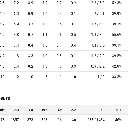
2.5
7.2
3.9
3.2
0.7
0.2
2.8 / 5.3
52.3%
4.5
6.3
0.9
1.6
0.4
0.1
2 / 5.1
39.9%
4.9
5.9
3.3
1.3
0.5
0.1
1.7 / 4.3
39.1%
4.9
4.8
0.7
4.1
0.5
0.5
1.8 / 3.2
55.6%
8.8
3.4
0.4
1.6
0.1
0.4
1.4 / 3.5
39.1%
4.2
3
3.3
1.9
0.8
0.1
1.2 / 2.9
39.5%
4.8
2.4
0.2
1.3
0
0.3
0.9 / 2.2
42.9%
13
2
0
5
1
0
1 / 3
33.3%
ueurs
Min
Pts
Ast
Reb
Stl
Blk
FG
FG%
978
1857
373
363
96
36
683 / 1484
46%