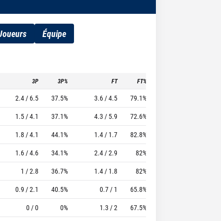
Joueurs
Équipe
3P
3P%
FT
FT%
To
Pf
TTFL
2.4 / 6.5
37.5%
3.6 / 4.5
79.1%
2.6
2
30.2
1.5 / 4.1
37.1%
4.3 / 5.9
72.6%
3.9
2
30.32
1.8 / 4.1
44.1%
1.4 / 1.7
82.8%
1
2
24.9
1.6 / 4.6
34.1%
2.4 / 2.9
82%
1.1
2.9
16.26
1 / 2.8
36.7%
1.4 / 1.8
82%
1.7
3
18.62
0.9 / 2.1
40.5%
0.7 / 1
65.8%
1
1.9
12.76
0 / 0
0%
1.3 / 2
67.5%
1.2
2.1
18.82