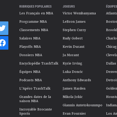
RUBRIQUES POPULAIRES
JOUEURS
ÉQUIPES
Les Français en NBA
Victor Wembanyama
Atlant
Programme NBA
LeBron James
Boston
Classements NBA
Stephen Curry
Brookl
Salaires NBA
Rudy Gobert
Charlo
Playoffs NBA
Kevin Durant
Chicag
Dossiers NBA
Ja Morant
Clevel
Encyclopédie TrashTalk
Kyrie Irving
Dallas
Équipes NBA
Luka Doncic
Denve
Podcasts NBA
Anthony Edwards
Detroi
L'Apéro TrashTalk
James Harden
Golden
Grandes dates de la
Nikola Jokic
Houst
saison NBA
Giannis Antetokounmpo
Indian
Incroyable Brocante
Sports
Evan Fournier
Los An