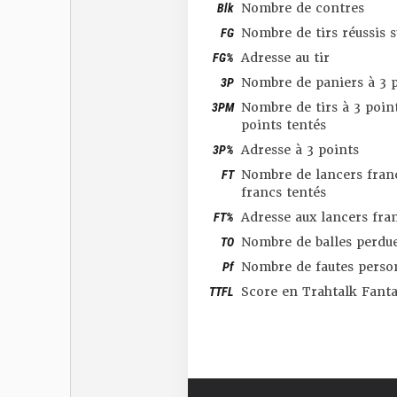
Blk
Nombre de contres
FG
Nombre de tirs réussis 
FG%
Adresse au tir
3P
Nombre de paniers à 3 p
3PM
Nombre de tirs à 3 point
points tentés
3P%
Adresse à 3 points
FT
Nombre de lancers franc
francs tentés
FT%
Adresse aux lancers fra
TO
Nombre de balles perdu
Pf
Nombre de fautes perso
TTFL
Score en Trahtalk Fant