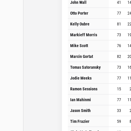
John Wall
41
1
Otto Porter
77
2
Kelly Oubre
81
2
Markieff Morris
73
1
Mike Scott
76
1
Marcin Gortat
82
2
Tomas Satoransky
73
1
Jodie Meeks
77
1
Ramon Sessions
15
Ian Mahinmi
77
1
Jason Smith
33
Tim Frazier
59