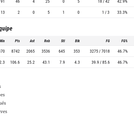
91
46
4
25
0
5
18 / 42
42.9%
13
2
0
5
1
0
1 / 3
33.3%
équipe
Min
Pts
Ast
Reb
Stl
Blk
FG
FG%
870
8742
2065
3536
645
353
3275 / 7018
46.7%
2.3
106.6
25.2
43.1
7.9
4.3
39.9 / 85.6
46.7%
s
es
ués
ives