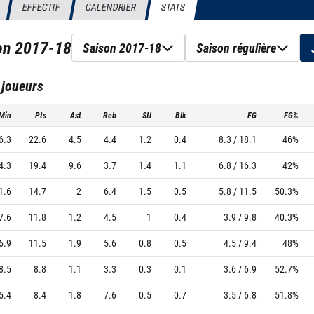
EFFECTIF
CALENDRIER
STATS
son
2017-18
Saison 2017-18
Saison régulière
 joueurs
Min
Pts
Ast
Reb
Stl
Blk
FG
FG%
6.3
22.6
4.5
4.4
1.2
0.4
8.3 / 18.1
46%
4.3
19.4
9.6
3.7
1.4
1.1
6.8 / 16.3
42%
1.6
14.7
2
6.4
1.5
0.5
5.8 / 11.5
50.3%
7.6
11.8
1.2
4.5
1
0.4
3.9 / 9.8
40.3%
6.9
11.5
1.9
5.6
0.8
0.5
4.5 / 9.4
48%
8.5
8.8
1.1
3.3
0.3
0.1
3.6 / 6.9
52.7%
5.4
8.4
1.8
7.6
0.5
0.7
3.5 / 6.8
51.8%