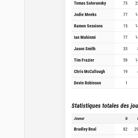
Tomas Satoransky
73
2
Jodie Meeks
77
1
Ramon Sessions
15
1
Ian Mahinmi
77
1
Jason Smith
33
Tim Frazier
59
1
Chris McCullough
19
Devin Robinson
1
Statistiques totales des jo
Joueur
G
Bradley Beal
82
2