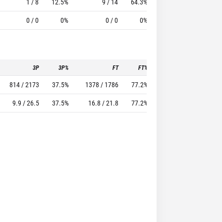
1 / 8
12.5%
9 / 14
64.3%
2
8
0 / 0
0%
0 / 0
0%
0
2
3P
3P%
FT
FT%
To
Pf
814 / 2173
37.5%
1378 / 1786
77.2%
1152
1746
9.9 / 26.5
37.5%
16.8 / 21.8
77.2%
14
21.3