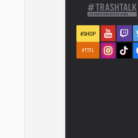
#SHOP
#TTFL