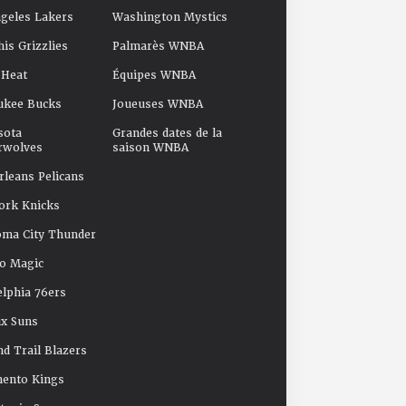
geles Lakers
Washington Mystics
s Grizzlies
Palmarès WNBA
 Heat
Équipes WNBA
ukee Bucks
Joueuses WNBA
sota
Grandes dates de la
rwolves
saison WNBA
leans Pelicans
ork Knicks
oma City Thunder
o Magic
elphia 76ers
x Suns
nd Trail Blazers
mento Kings