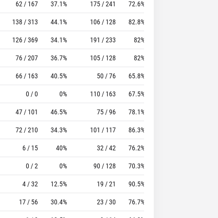
62 / 167
37.1%
175 / 241
72.6%
158
80
138 / 313
44.1%
106 / 128
82.8%
75
151
126 / 369
34.1%
191 / 233
82%
90
234
76 / 207
36.7%
105 / 128
82%
127
216
66 / 163
40.5%
50 / 76
65.8%
79
148
0 / 0
0%
110 / 163
67.5%
99
175
47 / 101
46.5%
75 / 96
78.1%
83
131
72 / 210
34.3%
101 / 117
86.3%
37
55
6 / 15
40%
32 / 42
76.2%
15
15
0 / 2
0%
90 / 128
70.3%
100
230
4 / 32
12.5%
19 / 21
90.5%
16
44
17 / 56
30.4%
23 / 30
76.7%
57
97