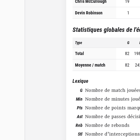
Chris McCullough
19
Devin Robinson
1
Statistiques globales de l'
Type
G
Total
82
19
Moyenne / match
82
24
Lexique
G
Nombre de match jouée
Min
Nombre de minutes joué
Pts
Nombre de points marq
Ast
Nombre de passes décis
Reb
Nombre de rebonds
Stl
Nombre d’interceptions