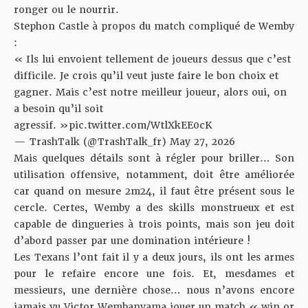
ronger ou le nourrir.
Stephon Castle à propos du match compliqué de Wemby
:
« Ils lui envoient tellement de joueurs dessus que c’est
difficile. Je crois qu’il veut juste faire le bon choix et
gagner. Mais c’est notre meilleur joueur, alors oui, on
a besoin qu’il soit
agressif. »
pic.twitter.com/WtlXkEE0cK
— TrashTalk (@TrashTalk_fr)
May 27, 2026
Mais quelques détails sont à régler pour briller… Son
utilisation offensive, notamment, doit être améliorée
car quand on mesure 2m24, il faut être présent sous le
cercle. Certes, Wemby a des skills monstrueux et est
capable de dingueries à trois points, mais son jeu doit
d’abord passer par une domination intérieure !
Les Texans l’ont fait il y a deux jours, ils ont les armes
pour le refaire encore une fois. Et, mesdames et
messieurs, une dernière chose… nous n’avons encore
jamais vu Victor Wembanyama jouer un match « win or