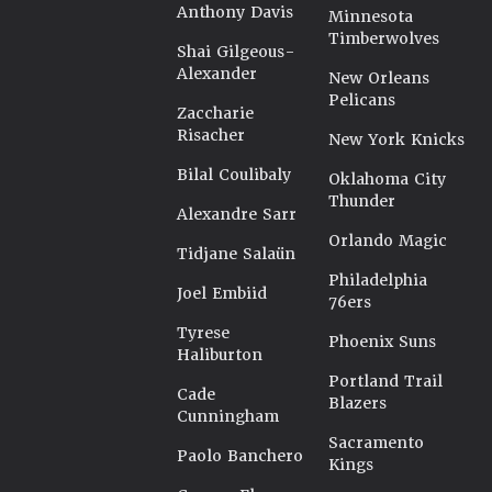
Anthony Davis
Minnesota
Timberwolves
Shai Gilgeous-
Alexander
New Orleans
Pelicans
Zaccharie
Risacher
New York Knicks
Bilal Coulibaly
Oklahoma City
Thunder
Alexandre Sarr
Orlando Magic
Tidjane Salaün
Philadelphia
Joel Embiid
76ers
Tyrese
Phoenix Suns
Haliburton
Portland Trail
Cade
Blazers
Cunningham
Sacramento
Paolo Banchero
Kings