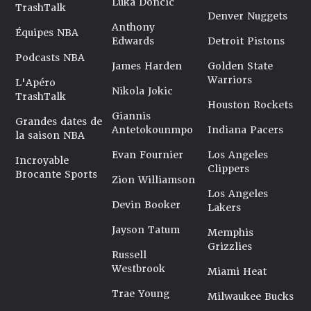
Luka Doncic
TrashTalk
Denver Nuggets
Anthony
Équipes NBA
Edwards
Detroit Pistons
Podcasts NBA
James Harden
Golden State
Warriors
L'Apéro
Nikola Jokic
TrashTalk
Houston Rockets
Giannis
Grandes dates de
Antetokounmpo
Indiana Pacers
la saison NBA
Evan Fournier
Los Angeles
Incroyable
Clippers
Brocante Sports
Zion Williamson
Los Angeles
Devin Booker
Lakers
Jayson Tatum
Memphis
Grizzlies
Russell
Westbrook
Miami Heat
Trae Young
Milwaukee Bucks