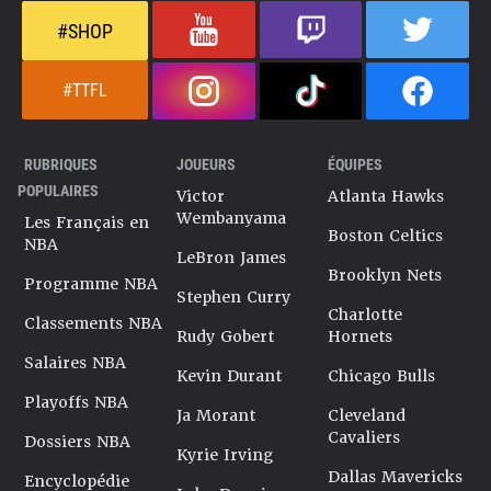
#SHOP
#TTFL
RUBRIQUES
JOUEURS
ÉQUIPES
POPULAIRES
Victor
Atlanta Hawks
Wembanyama
Les Français en
Boston Celtics
NBA
LeBron James
Brooklyn Nets
Programme NBA
Stephen Curry
Charlotte
Classements NBA
Rudy Gobert
Hornets
Salaires NBA
Kevin Durant
Chicago Bulls
Playoffs NBA
Ja Morant
Cleveland
Cavaliers
Dossiers NBA
Kyrie Irving
Dallas Mavericks
Encyclopédie