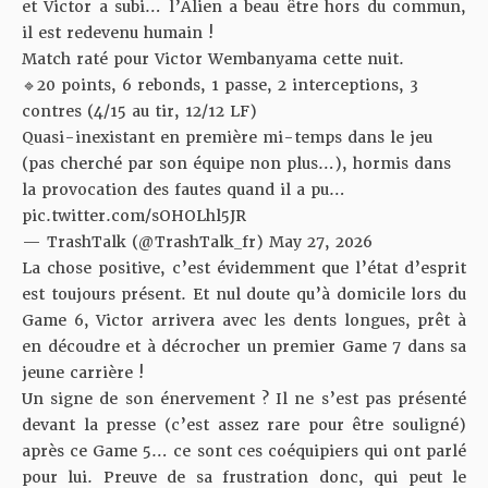
et Victor a subi… l’Alien a beau être hors du commun,
il est redevenu humain !
Match raté pour Victor Wembanyama cette nuit.
🔹20 points, 6 rebonds, 1 passe, 2 interceptions, 3
contres (4/15 au tir, 12/12 LF)
Quasi-inexistant en première mi-temps dans le jeu
(pas cherché par son équipe non plus…), hormis dans
la provocation des fautes quand il a pu…
pic.twitter.com/sOHOLhl5JR
— TrashTalk (@TrashTalk_fr)
May 27, 2026
La chose positive, c’est évidemment que l’état d’esprit
est toujours présent. Et nul doute qu’à domicile lors du
Game 6, Victor arrivera avec les dents longues, prêt à
en découdre et à décrocher un premier Game 7 dans sa
jeune carrière !
Un signe de son énervement ? Il ne s’est pas présenté
devant la presse (c’est assez rare pour être souligné)
après ce Game 5… ce sont ces coéquipiers qui ont parlé
pour lui. Preuve de sa frustration donc, qui peut le