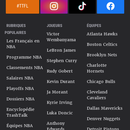
#TTFL
RUBRIQUES
JOUEURS
ÉQUIPES
POPULAIRES
Victor
Atlanta Hawks
Wembanyama
Les Français en
Boston Celtics
NBA
LeBron James
Brooklyn Nets
Programme NBA
Stephen Curry
Charlotte
Classements NBA
Rudy Gobert
Hornets
Salaires NBA
Kevin Durant
Chicago Bulls
Playoffs NBA
Ja Morant
Cleveland
Cavaliers
Dossiers NBA
Kyrie Irving
Dallas Mavericks
Encyclopédie
Luka Doncic
TrashTalk
Denver Nuggets
Anthony
Équipes NBA
Edwards
Detroit Pistons