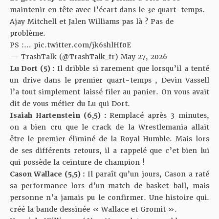
maintenir en tête avec l’écart dans le 3e quart-temps.
Ajay Mitchell et Jalen Williams pas là ? Pas de
problème.
PS :…
pic.twitter.com/jk6shlHf0E
— TrashTalk (@TrashTalk_fr)
May 27, 2026
Lu Dort (5) :
Il dribble si rarement que lorsqu’il a tenté
un drive dans le premier quart-temps , Devin Vassell
l’a tout simplement laissé filer au panier. On vous avait
dit de vous méfier du Lu qui Dort.
Isaiah Hartenstein (6,5) :
Remplacé après 3 minutes,
on a bien cru que le crack de la
Wrestlemania
allait
être le premier éliminé de la Royal Humble. Mais lors
de ses différents retours, il a rappelé que c’et bien lui
qui possède la ceinture de champion !
Cason Wallace (5,5) :
Il paraît qu’un jours, Cason a raté
sa performance lors d’un match de basket-ball, mais
personne n’a jamais pu le confirmer. Une histoire qui.
créé la bande dessinée « Wallace et Gromit ».