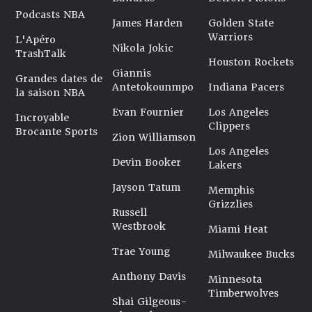
Podcasts NBA
James Harden
Golden State
Warriors
L'Apéro
Nikola Jokic
TrashTalk
Houston Rockets
Giannis
Grandes dates de
Antetokounmpo
Indiana Pacers
la saison NBA
Evan Fournier
Los Angeles
Incroyable
Clippers
Brocante Sports
Zion Williamson
Los Angeles
Devin Booker
Lakers
Jayson Tatum
Memphis
Grizzlies
Russell
Westbrook
Miami Heat
Trae Young
Milwaukee Bucks
Anthony Davis
Minnesota
Timberwolves
Shai Gilgeous-