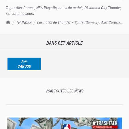
Tags :
Alex Caruso
,
NBA Playoffs
,
notes du match
,
Oklahoma City Thunder
,
san antonio spurs
TrashTalk Actu NBA
THUNDER
Les notes de Thunder – Spurs (Game 5) : Alex Caruso
nous a mis les poils !
DANS CET ARTICLE
Alex
CARUSO
VOIR TOUTES LES NEWS