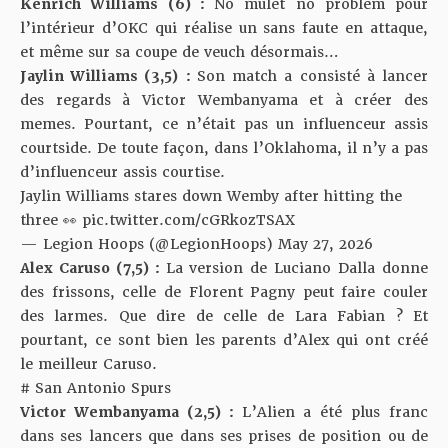
Kenrich Williams (6) :
No mulet no problem pour
l’intérieur d’OKC qui réalise un sans faute en attaque,
et même sur sa coupe de veuch désormais…
Jaylin Williams (3,5)
:
Son match a consisté à lancer
des regards à Victor Wembanyama et à créer des
memes. Pourtant, ce n’était pas un influenceur assis
courtside. De toute façon, dans l’Oklahoma, il n’y a pas
d’influenceur assis courtise.
Jaylin Williams stares down Wemby after hitting the
three 👀
pic.twitter.com/cGRkozTSAX
— Legion Hoops (@LegionHoops)
May 27, 2026
Alex Caruso (7,5) :
La version de Luciano Dalla donne
des frissons, celle de Florent Pagny peut faire couler
des larmes. Que dire de celle de Lara Fabian ? Et
pourtant, ce sont bien les parents d’Alex qui ont créé
le meilleur Caruso.
# San Antonio Spurs
Victor Wembanyama (2,5) :
L’Alien a été plus franc
dans ses lancers que dans ses prises de position ou de