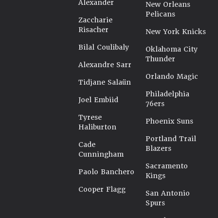
Alexander
New Orleans
Pelicans
Zaccharie
Risacher
New York Knicks
Bilal Coulibaly
Oklahoma City
Thunder
Alexandre Sarr
Orlando Magic
Tidjane Salaün
Philadelphia
Joel Embiid
76ers
Tyrese
Phoenix Suns
Haliburton
Portland Trail
Cade
Blazers
Cunningham
Sacramento
Paolo Banchero
Kings
Cooper Flagg
San Antonio
Spurs