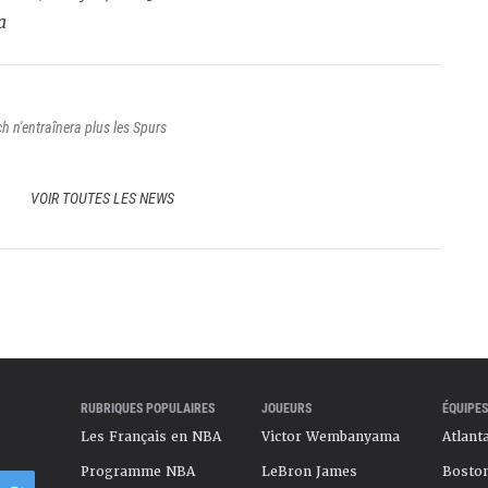
a
ch n'entraînera plus les Spurs
VOIR TOUTES LES NEWS
RUBRIQUES POPULAIRES
JOUEURS
ÉQUIPES
Les Français en NBA
Victor Wembanyama
Atlant
Programme NBA
LeBron James
Boston