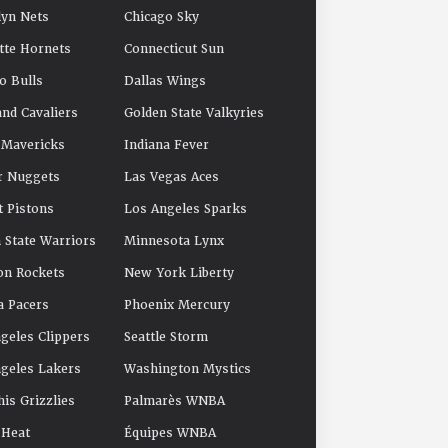
yn Nets
Chicago Sky
tte Hornets
Connecticut Sun
o Bulls
Dallas Wings
and Cavaliers
Golden State Valkyries
 Mavericks
Indiana Fever
r Nuggets
Las Vegas Aces
t Pistons
Los Angeles Sparks
 State Warriors
Minnesota Lynx
on Rockets
New York Liberty
a Pacers
Phoenix Mercury
geles Clippers
Seattle Storm
geles Lakers
Washington Mystics
s Grizzlies
Palmarès WNBA
 Heat
Équipes WNBA