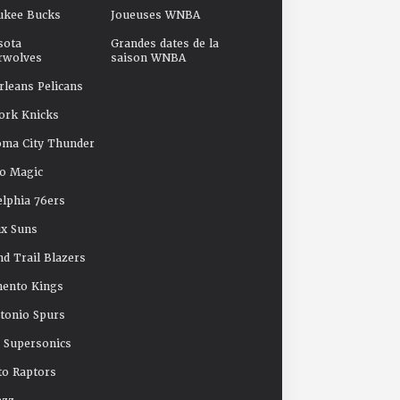
ukee Bucks
Joueuses WNBA
sota
Grandes dates de la
rwolves
saison WNBA
leans Pelicans
ork Knicks
oma City Thunder
o Magic
elphia 76ers
x Suns
nd Trail Blazers
mento Kings
tonio Spurs
e Supersonics
o Raptors