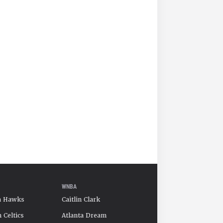
WNBA
a Hawks
Caitlin Clark
 Celtics
Atlanta Dream