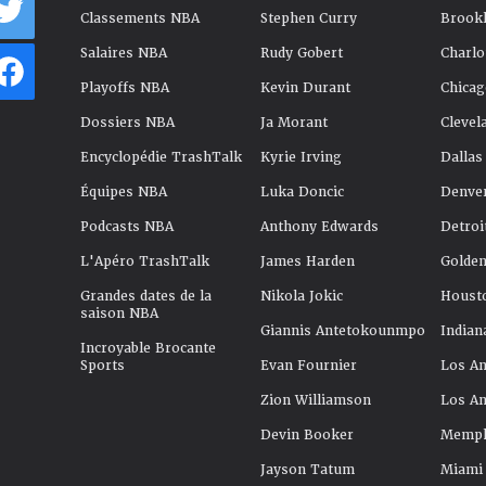
Classements NBA
Stephen Curry
Brookl
Salaires NBA
Rudy Gobert
Charlo
Playoffs NBA
Kevin Durant
Chicag
Dossiers NBA
Ja Morant
Clevel
Encyclopédie TrashTalk
Kyrie Irving
Dallas
Équipes NBA
Luka Doncic
Denve
Podcasts NBA
Anthony Edwards
Detroi
L'Apéro TrashTalk
James Harden
Golden
Grandes dates de la
Nikola Jokic
Houst
saison NBA
Giannis Antetokounmpo
Indian
Incroyable Brocante
Sports
Evan Fournier
Los An
Zion Williamson
Los An
Devin Booker
Memphi
Jayson Tatum
Miami