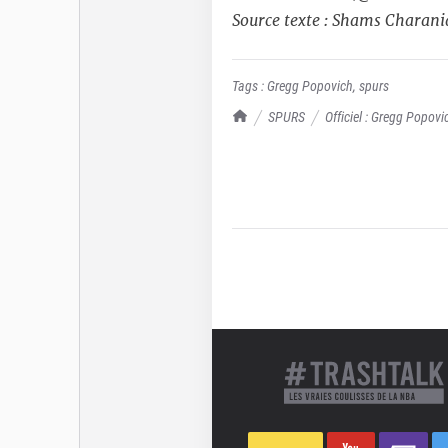
Source texte : Shams Charani
Tags :
Gregg Popovich
,
spurs
TrashTalk Actu NBA
SPURS
Officiel : Gregg Popovi