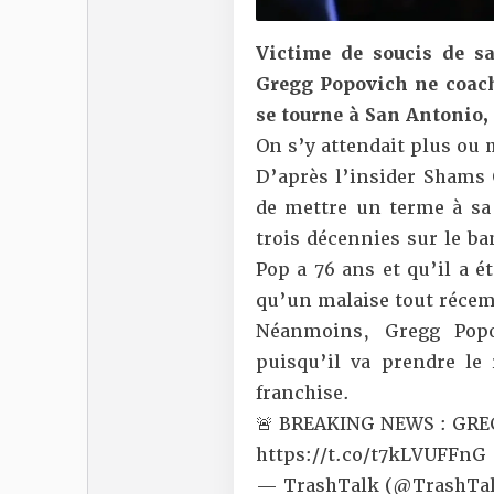
Victime de soucis de sa
Gregg Popovich ne coach
se tourne à San Antonio, 
On s’y attendait plus ou 
D’après l’insider Shams 
de mettre un terme à sa 
trois décennies sur le b
Pop a 76 ans et qu’il a 
qu’un
malaise tout réce
Néanmoins, Gregg Popo
puisqu’il va prendre le 
franchise.
🚨 BREAKING NEWS : GR
https://t.co/t7kLVUFFnG
— TrashTalk (@TrashTal