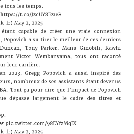
de tous les temps.
 https://t.co/JzcUY8EzuG
k_fr)
May 2, 2025
 étant capable de créer une vraie connexion
 Popovich a su tirer le meilleur de ces derniers
 Duncan, Tony Parker, Manu Ginobili, Kawhi
mment Victor Wembanyama, tous ont raconté
r leur carrière.
en 2023, Gregg Popovich a aussi inspiré des
neurs, nombreux de ses assistants étant devenus
BA. Tout ça pour dire que l’impact de Popovich
gue dépasse largement le cadre des titres et
op.
💔
pic.twitter.com/98EYfzMqIX
k_fr)
May 2, 2025