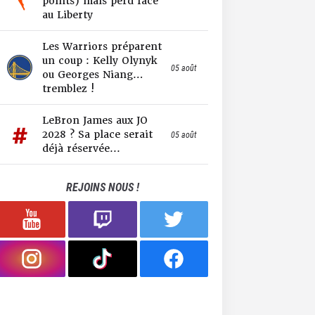
points) mais perd face
au Liberty
Les Warriors préparent
un coup : Kelly Olynyk
05 août
ou Georges Niang…
tremblez !
LeBron James aux JO
2028 ? Sa place serait
05 août
déjà réservée...
REJOINS NOUS !