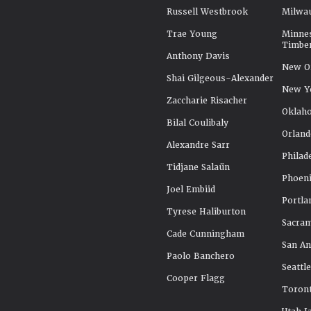
Russell Westbrook
Milwa
Trae Young
Minne
Timbe
Anthony Davis
New Or
Shai Gilgeous-Alexander
New Y
Zaccharie Risacher
Oklah
Bilal Coulibaly
Orland
Alexandre Sarr
Philad
Tidjane Salaün
Phoeni
Joel Embiid
Portla
Tyrese Haliburton
Sacra
Cade Cunningham
San An
Paolo Banchero
Seattl
Cooper Flagg
Toront