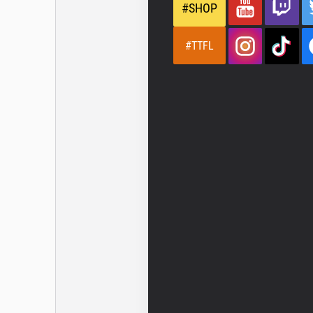
#SHOP
#TTFL