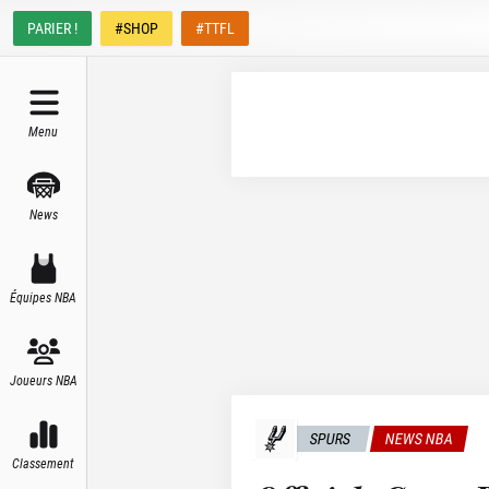
PARIER !
#SHOP
#TTFL
Menu
News
Équipes NBA
Joueurs NBA
SPURS
NEWS NBA
Classement