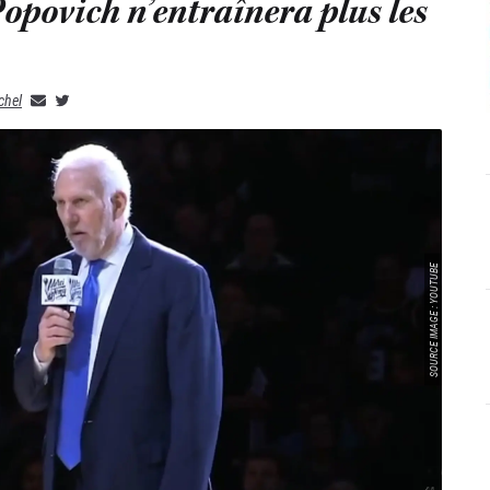
 Popovich n’entraînera plus les
chel
SOURCE IMAGE : YOUTUBE