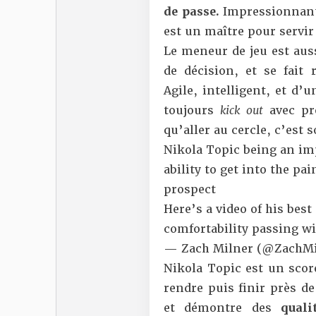
de passe.
Impressionnant 
est un maître pour servi
Le meneur de jeu est aus
de décision, et se fait
Agile, intelligent, et d’
toujours
kick out
avec pré
qu’aller au cercle, c’es
Nikola Topic being an imp
ability to get into the pa
prospect
Here’s a video of his best
comfortability passing w
— Zach Milner (@ZachMi
Nikola Topic est un score
rendre puis finir près de
et démontre des
quali