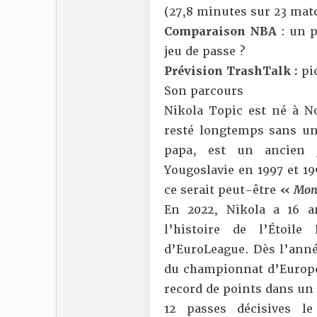
(27,8 minutes sur 23 mat
Comparaison NBA
: un 
jeu de passe ?
Prévision TrashTalk :
pi
Son parcours
Nikola Topic est né à No
resté longtemps sans un
papa, est un ancien j
Yougoslavie en 1997 et 19
ce serait peut-être
«
Mons
En 2022, Nikola a 16 a
l’histoire de l’Étoi
d’EuroLeague. Dès l’anné
du championnat d’Europe 
record de points dans un
12 passes décisives 