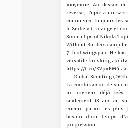
moyenne
. Au-dessus du
reverse, Topic a un sacr
commence toujours les sé
le Serbe vit, mange et dor
Some clips of Nikola Topi
Without Borders camp he 
7-foot wingspan. He has 
versatile finishing abilit
https://t.co/XVpuBM6k5r
— Global Scouting (@Glo
La combinaison de son niv
un meneur
déjà
très
seulement 18 ans au soir
encore parmi les plus j
besoin d’un temps d’a
progression.