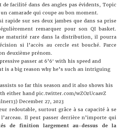
de facilité dans des angles pas évidents, Topic
r un camarade qui coupe au bon moment.
si rapide sur ses deux jambes que dans sa prise
 régulièrement remarquer pour son QI basket.
une maturité rare dans la distribution, il pourra
cision si l’accès au cercle est bouché. Parce
t son deuxième prénom.
ressive passer at 6’6″ with his speed and
int is a big reason why he’s such an intriguing
 assists so far this season and it also shows his
ith either hand
pic.twitter.com/wZOzUcaavZ
lner13)
December 27, 2023
ur redoutable, surtout grâce à sa capacité à se
 l’arceau. Il peut passer derrière n’importe qui
tés de finition largement au-dessus de la