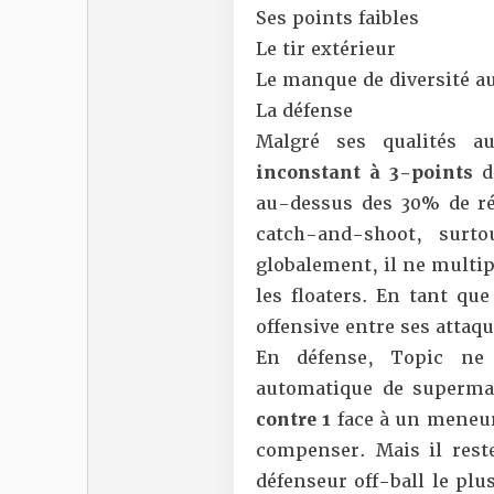
Ses points faibles
Le tir extérieur
Le manque de diversité a
La défense
Malgré ses qualités a
inconstant à 3-points
de
au-dessus des 30% de réu
catch-and-shoot, surt
globalement, il ne multip
les floaters. En tant que
offensive entre ses attaqu
En défense, Topic ne 
automatique de superm
contre 1
face à un meneur 
compenser. Mais il reste
défenseur off-ball le plu