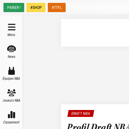
PARIER !
#SHOP
#TTFL
Menu
News
Équipes NBA
Joueurs NBA
DRAFT NBA
Classement
Profil Draft NBA