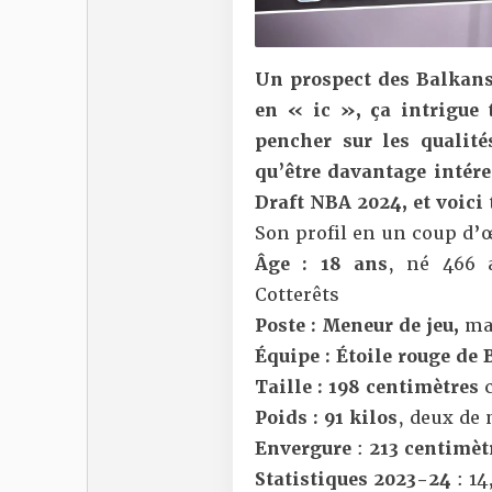
Un prospect des Balkans
en « ic », ça intrigue
pencher sur les qualit
qu’être davantage intéres
Draft NBA 2024, et voici t
Son profil en un coup d’œ
Âge : 18 ans
, né 466 a
Cotterêts
Poste : Meneur de jeu,
mai
Équipe : Étoile rouge de 
Taille : 198 centimètres
c
Poids : 91 kilos
, deux de
Envergure
:
213 centimèt
Statistiques 2023-24
: 14