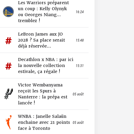
Les Warriors préparent
un coup : Kelly Olynyk
16:24
ou Georges Niang…
tremblez !
LeBron James aux JO
2028 ? Sa place serait
15:48
déjà réservée...
Decathlon x NBA : par ici
la nouvelle collection
15:31
estivale, ça régale !
Victor Wembanyama
reçoit les Spurs à
05 août
Nanterre : la prépa est
lancée !
WNBA : Janelle Salaün
enchaine avec 21 points
05 août
face à Toronto