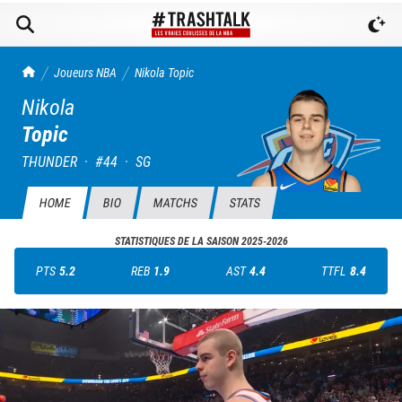
TrashTalk Actu NBA
Joueurs NBA
Nikola
Topic
Nikola
Topic
THUNDER
·
#
44
·
SG
HOME
BIO
MATCHS
STATS
STATISTIQUES DE LA SAISON
2025-2026
PTS
5.2
REB
1.9
AST
4.4
TTFL
8.4