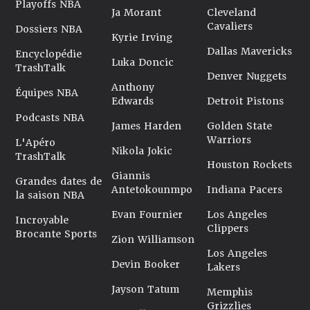
Playoffs NBA
Ja Morant
Cleveland
Cavaliers
Dossiers NBA
Kyrie Irving
Dallas Mavericks
Encyclopédie
Luka Doncic
TrashTalk
Denver Nuggets
Anthony
Équipes NBA
Edwards
Detroit Pistons
Podcasts NBA
James Harden
Golden State
Warriors
L'Apéro
Nikola Jokic
TrashTalk
Houston Rockets
Giannis
Grandes dates de
Antetokounmpo
Indiana Pacers
la saison NBA
Evan Fournier
Los Angeles
Incroyable
Clippers
Brocante Sports
Zion Williamson
Los Angeles
Devin Booker
Lakers
Jayson Tatum
Memphis
Grizzlies