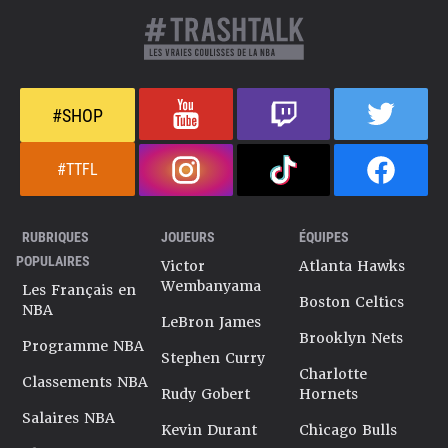
#SHOP
#TTFL
RUBRIQUES
JOUEURS
ÉQUIPES
POPULAIRES
Victor
Atlanta Hawks
Wembanyama
Les Français en
Boston Celtics
NBA
LeBron James
Brooklyn Nets
Programme NBA
Stephen Curry
Charlotte
Classements NBA
Rudy Gobert
Hornets
Salaires NBA
Kevin Durant
Chicago Bulls