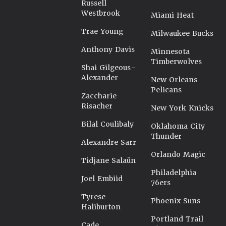
Russell
Westbrook
Miami Heat
Trae Young
Milwaukee Bucks
Anthony Davis
Minnesota
Timberwolves
Shai Gilgeous-
Alexander
New Orleans
Pelicans
Zaccharie
Risacher
New York Knicks
Bilal Coulibaly
Oklahoma City
Thunder
Alexandre Sarr
Orlando Magic
Tidjane Salaün
Philadelphia
Joel Embiid
76ers
Tyrese
Phoenix Suns
Haliburton
Portland Trail
Cade