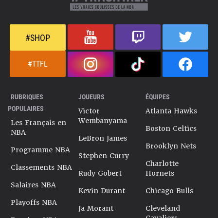
#SHOP
#TTFL
RUBRIQUES
JOUEURS
ÉQUIPES
POPULAIRES
Victor
Atlanta Hawks
Wembanyama
Les Français en
Boston Celtics
NBA
LeBron James
Brooklyn Nets
Programme NBA
Stephen Curry
Charlotte
Classements NBA
Rudy Gobert
Hornets
Salaires NBA
Kevin Durant
Chicago Bulls
Playoffs NBA
Ja Morant
Cleveland