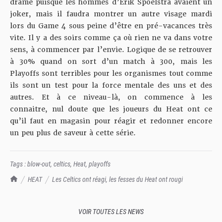
drame puisque les hommes d’Erik Spoelstra avaient un
joker, mais il faudra montrer un autre visage mardi
lors du Game 4 sous peine d’être en pré-vacances très
vite. Il y a des soirs comme ça où rien ne va dans votre
sens, à commencer par l’envie. Logique de se retrouver
à 30% quand on sort d’un match à 300, mais les
Playoffs sont terribles pour les organismes tout comme
ils sont un test pour la force mentale des uns et des
autres. Et à ce niveau-là, on commence à les
connaitre, nul doute que les joueurs du Heat ont ce
qu’il faut en magasin pour réagir et redonner encore
un peu plus de saveur à cette série.
Tags :
blow-out
,
celtics
,
Heat
,
playoffs
TrashTalk Actu NBA
HEAT
Les Celtics ont réagi, les fesses du Heat ont rougi
VOIR TOUTES LES NEWS