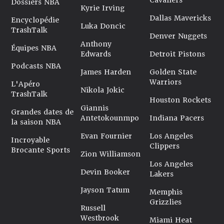
Cavaliers
Dossiers NBA
Kyrie Irving
Dallas Mavericks
Encyclopédie
Luka Doncic
TrashTalk
Denver Nuggets
Anthony
Équipes NBA
Edwards
Detroit Pistons
Podcasts NBA
James Harden
Golden State
Warriors
L'Apéro
Nikola Jokic
TrashTalk
Houston Rockets
Giannis
Grandes dates de
Antetokounmpo
Indiana Pacers
la saison NBA
Evan Fournier
Los Angeles
Incroyable
Clippers
Brocante Sports
Zion Williamson
Los Angeles
Devin Booker
Lakers
Jayson Tatum
Memphis
Grizzlies
Russell
Westbrook
Miami Heat