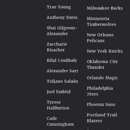
Trae Young
Milwaukee Bucks
Anthony Davis
Minnesota
Timberwolves
Shai Gilgeous-
Alexander
New Orleans
Pelicans
Zaccharie
Risacher
New York Knicks
Bilal Coulibaly
Oklahoma City
Thunder
Alexandre Sarr
Orlando Magic
Tidjane Salaün
Philadelphia
Joel Embiid
76ers
Tyrese
Phoenix Suns
Haliburton
Portland Trail
Cade
Blazers
Cunningham